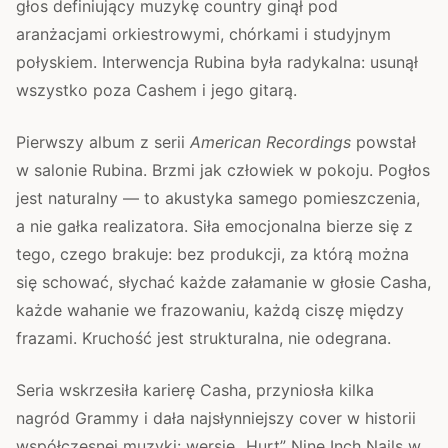
głos definiujący muzykę country ginął pod
aranżacjami orkiestrowymi, chórkami i studyjnym
połyskiem. Interwencja Rubina była radykalna: usunął
wszystko poza Cashem i jego gitarą.
Pierwszy album z serii
American Recordings
powstał
w salonie Rubina. Brzmi jak człowiek w pokoju. Pogłos
jest naturalny — to akustyka samego pomieszczenia,
a nie gałka realizatora. Siła emocjonalna bierze się z
tego, czego brakuje: bez produkcji, za którą można
się schować, słychać każde załamanie w głosie Casha,
każde wahanie we frazowaniu, każdą ciszę między
frazami. Kruchość jest strukturalna, nie odegrana.
Seria wskrzesiła karierę Casha, przyniosła kilka
nagród Grammy i dała najsłynniejszy cover w historii
współczesnej muzyki: wersję „Hurt” Nine Inch Nails w