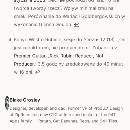
stycznia 2023.
„Nic nie pochodzi od nas. To nie
twórca tworzy rzecz”. Wpływ minimalizmu na
smak. Porównanie do Wariacji Goldbergowskich w
wykonaniu Glenna Goulda.
↩
Kanye West o Rubinie, sesje do Yeezus (2013). „On
jest reduktorem, nie producentem”. Zobacz też:
Premier Guitar, „Rick Rubin: Reducer, Not
Producer.”
3,5 godziny zredukowane do 40 minut
w 16 dni.
↩
Blake Crosley
Designer, developer, and dad. Former VP of Product Design
at ZipRecruiter; now CTO at Introl and maker of the 941
Apps family — Return, Get Bananas, Reps, and 941 Tiles.