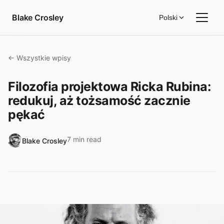
Przejdź do treści
Blake Crosley
Polski
← Wszystkie wpisy
Filozofia projektowa Ricka Rubina:
redukuj, aż tożsamość zacznie
pękać
7 min read
Blake Crosley