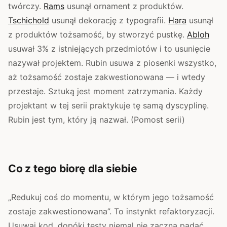
twórczy.
Rams
usunął ornament z produktów.
Tschichold
usunął dekorację z typografii.
Hara
usunął
z produktów tożsamość, by stworzyć pustkę.
Abloh
usuwał 3% z istniejących przedmiotów i to usunięcie
nazywał projektem. Rubin usuwa z piosenki wszystko,
aż tożsamość zostaje zakwestionowana — i wtedy
przestaje. Sztuką jest moment zatrzymania. Każdy
projektant w tej serii praktykuje tę samą dyscyplinę.
Rubin jest tym, który ją nazwał. (Pomost serii)
Co z tego biorę dla siebie
„Redukuj coś do momentu, w którym jego tożsamość
zostaje zakwestionowana”. To instynkt refaktoryzacji.
Usuwaj kod, dopóki testy niemal nie zaczną padać.