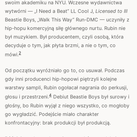
swoim akademiku na NYU. Wczesne wydawnictwa
wytwórni — „I Need a Beat” LL Cool J,
Licensed to Ill
Beastie Boys, „Walk This Way” Run-DMC — uczyniły z
hip-hopu komercyjną siłę głównego nurtu. Rubin nie
był muzykiem. Był producentem, czyli osobą, która
decyduje o tym, jak płyta brzmi, a nie o tym, co
2
mówi.
Od początku wyróżniało go to, co usuwał. Podczas
gdy inni producenci hip-hopowi piętrzyli kolejne
warstwy sampli, Rubin ogołacał nagrania do perkusji,
4
głosu i przestrzeni.
Debiut Beastie Boys był surowy i
głośny, bo Rubin wyjął z niego wszystko, co mogłoby
go wygładzić. Podejście miało charakter
konfrontacyjny: brak produkcji był produkcją.