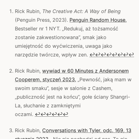
Rick Rubin,
The Creative Act: A Way of Being
(Penguin Press, 2023).
Penguin Random House.
Bestseller nr 1 NYT. „Redukuj, aż tożsamość
zostanie zakwestionowana”, smak jako
umiejętność do wyćwiczenia, uwaga jako
narzędzie twórcze, wpływ zen.
↩
↩
↩
↩
↩
↩
↩
↩
Rick Rubin,
wywiad w 60 Minutes z Andersonem
Cooperem, styczeń 2023.
„Pewność, jaką mam w
swoim smaku”, sesje w salonie z Cashem,
„publiczność jest na końcu”, gołe ściany Shangri-
La, słuchanie z zamkniętymi
oczami.
↩
↩
↩
↩
↩
↩
Rick Rubin,
Conversations with Tyler, odc. 169, 13