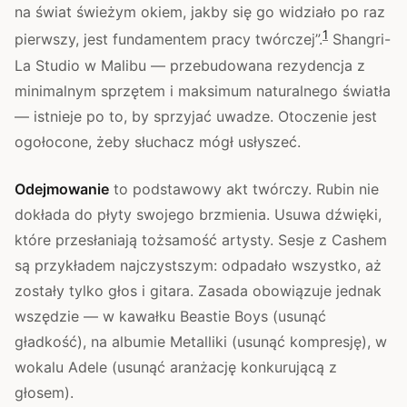
na świat świeżym okiem, jakby się go widziało po raz
1
pierwszy, jest fundamentem pracy twórczej”.
Shangri-
La Studio w Malibu — przebudowana rezydencja z
minimalnym sprzętem i maksimum naturalnego światła
— istnieje po to, by sprzyjać uwadze. Otoczenie jest
ogołocone, żeby słuchacz mógł usłyszeć.
Odejmowanie
to podstawowy akt twórczy. Rubin nie
dokłada do płyty swojego brzmienia. Usuwa dźwięki,
które przesłaniają tożsamość artysty. Sesje z Cashem
są przykładem najczystszym: odpadało wszystko, aż
zostały tylko głos i gitara. Zasada obowiązuje jednak
wszędzie — w kawałku Beastie Boys (usunąć
gładkość), na albumie Metalliki (usunąć kompresję), w
wokalu Adele (usunąć aranżację konkurującą z
głosem).