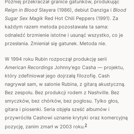
Później przekraczał granice gatunków, produkując
Reign in Blood
Slayera (1986), debiut Danziga i
Blood
Sugar Sex Magik
Red Hot Chili Peppers (1991). Za
każdym razem metoda pozostawała ta sama:
odnaleźć brzmienie istotne i usunąć wszystko, co je
przesłania. Zmieniał się gatunek. Metoda nie.
W 1994 roku Rubin rozpoczął produkcję serii
American Recordings
Johnny’ego Casha — projektu,
który zdefiniował jego dojrzałą filozofię. Cash
nagrywał sam, w salonie Rubina, z gitarą akustyczną.
Bez zespołu. Bez produkcji rodem z Nashville. Bez
smyczków, bez chórków, bez pogłosu. Tylko głos,
gitara i piosenki. Seria objęła sześć albumów i
przywróciła Cashowi uznanie krytyki oraz komercyjną
2
pozycję, zanim zmarł w 2003 roku.