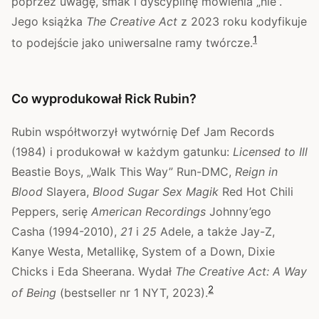
poprzez uwagę, smak i dyscyplinę mówienia „nie”.
Jego książka
The Creative Act
z 2023 roku kodyfikuje
1
to podejście jako uniwersalne ramy twórcze.
Co wyprodukował Rick Rubin?
Rubin współtworzył wytwórnię Def Jam Records
(1984) i produkował w każdym gatunku:
Licensed to Ill
Beastie Boys, „Walk This Way” Run-DMC,
Reign in
Blood
Slayera,
Blood Sugar Sex Magik
Red Hot Chili
Peppers, serię
American Recordings
Johnny’ego
Casha (1994-2010),
21
i
25
Adele, a także Jay-Z,
Kanye Westa, Metallikę, System of a Down, Dixie
Chicks i Eda Sheerana. Wydał
The Creative Act: A Way
2
of Being
(bestseller nr 1 NYT, 2023).