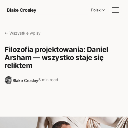
Przejdź do treści
Blake Crosley
Polski
← Wszystkie wpisy
Filozofia projektowania: Daniel
Arsham — wszystko staje się
reliktem
8 min read
Blake Crosley