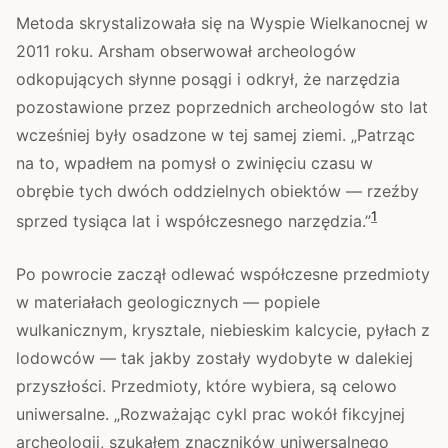
Metoda skrystalizowała się na Wyspie Wielkanocnej w
2011 roku. Arsham obserwował archeologów
odkopujących słynne posągi i odkrył, że narzędzia
pozostawione przez poprzednich archeologów sto lat
wcześniej były osadzone w tej samej ziemi. „Patrząc
na to, wpadłem na pomysł o zwinięciu czasu w
obrębie tych dwóch oddzielnych obiektów — rzeźby
1
sprzed tysiąca lat i współczesnego narzędzia.”
Po powrocie zaczął odlewać współczesne przedmioty
w materiałach geologicznych — popiele
wulkanicznym, krysztale, niebieskim kalcycie, pyłach z
lodowców — tak jakby zostały wydobyte w dalekiej
przyszłości. Przedmioty, które wybiera, są celowo
uniwersalne. „Rozważając cykl prac wokół fikcyjnej
archeologii, szukałem znaczników uniwersalnego