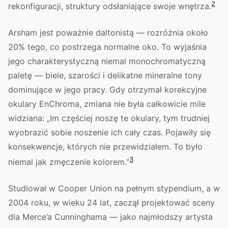
2
rekonfiguracji, struktury odsłaniające swoje wnętrza.
Arsham jest poważnie daltonistą — rozróżnia około
20% tego, co postrzega normalne oko. To wyjaśnia
jego charakterystyczną niemal monochromatyczną
paletę — biele, szarości i delikatne mineralne tony
dominujące w jego pracy. Gdy otrzymał korekcyjne
okulary EnChroma, zmiana nie była całkowicie mile
widziana: „Im częściej noszę te okulary, tym trudniej
wyobrazić sobie noszenie ich cały czas. Pojawiły się
konsekwencje, których nie przewidziałem. To było
3
niemal jak zmęczenie kolorem.”
Studiował w Cooper Union na pełnym stypendium, a w
2004 roku, w wieku 24 lat, zaczął projektować sceny
dla Merce’a Cunninghama — jako najmłodszy artysta