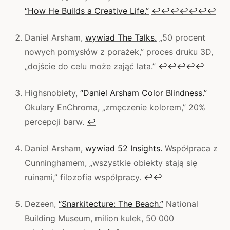
“How He Builds a Creative Life.”
↩
↩
↩
↩
↩
↩
↩
Daniel Arsham,
wywiad The Talks.
„50 procent
nowych pomysłów z porażek,” proces druku 3D,
„dojście do celu może zająć lata.”
↩
↩
↩
↩
↩
Highsnobiety,
“Daniel Arsham Color Blindness.”
Okulary EnChroma, „zmęczenie kolorem,” 20%
percepcji barw.
↩
Daniel Arsham,
wywiad 52 Insights.
Współpraca z
Cunninghamem, „wszystkie obiekty stają się
ruinami,” filozofia współpracy.
↩
↩
Dezeen,
“Snarkitecture: The Beach.”
National
Building Museum, milion kulek, 50 000