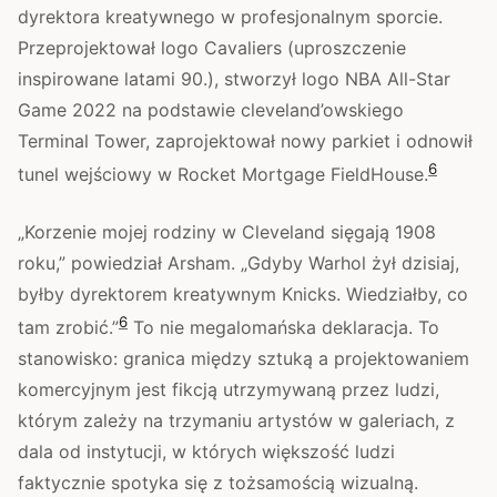
dyrektora kreatywnego w profesjonalnym sporcie.
Przeprojektował logo Cavaliers (uproszczenie
inspirowane latami 90.), stworzył logo NBA All-Star
Game 2022 na podstawie cleveland’owskiego
Terminal Tower, zaprojektował nowy parkiet i odnowił
6
tunel wejściowy w Rocket Mortgage FieldHouse.
„Korzenie mojej rodziny w Cleveland sięgają 1908
roku,” powiedział Arsham. „Gdyby Warhol żył dzisiaj,
byłby dyrektorem kreatywnym Knicks. Wiedziałby, co
6
tam zrobić.”
To nie megalomańska deklaracja. To
stanowisko: granica między sztuką a projektowaniem
komercyjnym jest fikcją utrzymywaną przez ludzi,
którym zależy na trzymaniu artystów w galeriach, z
dala od instytucji, w których większość ludzi
faktycznie spotyka się z tożsamością wizualną.