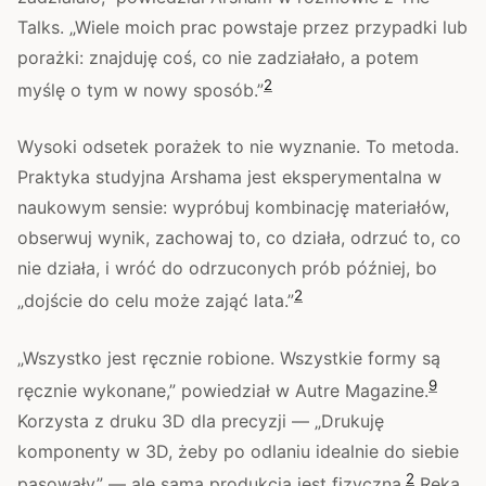
Talks. „Wiele moich prac powstaje przez przypadki lub
porażki: znajduję coś, co nie zadziałało, a potem
2
myślę o tym w nowy sposób.”
Wysoki odsetek porażek to nie wyznanie. To metoda.
Praktyka studyjna Arshama jest eksperymentalna w
naukowym sensie: wypróbuj kombinację materiałów,
obserwuj wynik, zachowaj to, co działa, odrzuć to, co
nie działa, i wróć do odrzuconych prób później, bo
2
„dojście do celu może zająć lata.”
„Wszystko jest ręcznie robione. Wszystkie formy są
9
ręcznie wykonane,” powiedział w Autre Magazine.
Korzysta z druku 3D dla precyzji — „Drukuję
komponenty w 3D, żeby po odlaniu idealnie do siebie
2
pasowały” — ale sama produkcja jest fizyczna.
Ręka