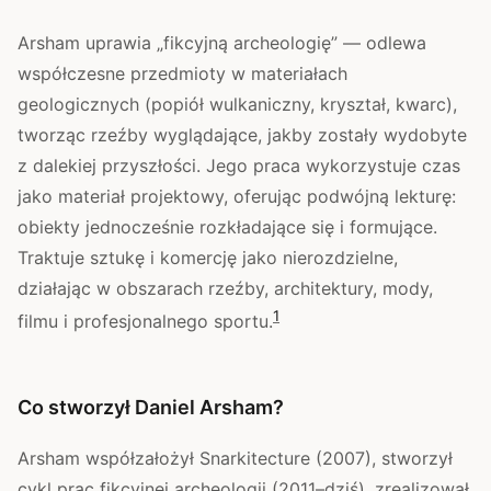
Arsham uprawia „fikcyjną archeologię” — odlewa
współczesne przedmioty w materiałach
geologicznych (popiół wulkaniczny, kryształ, kwarc),
tworząc rzeźby wyglądające, jakby zostały wydobyte
z dalekiej przyszłości. Jego praca wykorzystuje czas
jako materiał projektowy, oferując podwójną lekturę:
obiekty jednocześnie rozkładające się i formujące.
Traktuje sztukę i komercję jako nierozdzielne,
działając w obszarach rzeźby, architektury, mody,
1
filmu i profesjonalnego sportu.
Co stworzył Daniel Arsham?
Arsham współzałożył Snarkitecture (2007), stworzył
cykl prac fikcyjnej archeologii (2011–dziś), zrealizował