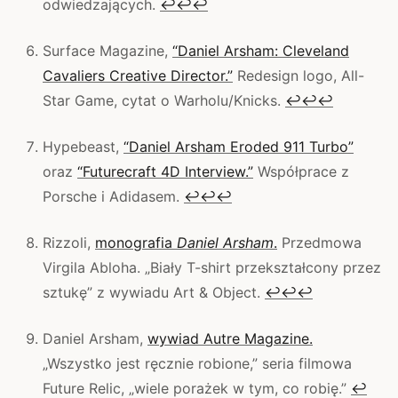
odwiedzających.
↩
↩
↩
Surface Magazine,
“Daniel Arsham: Cleveland
Cavaliers Creative Director.”
Redesign logo, All-
Star Game, cytat o Warholu/Knicks.
↩
↩
↩
Hypebeast,
“Daniel Arsham Eroded 911 Turbo”
oraz
“Futurecraft 4D Interview.”
Współprace z
Porsche i Adidasem.
↩
↩
↩
Rizzoli,
monografia
Daniel Arsham
.
Przedmowa
Virgila Abloha. „Biały T-shirt przekształcony przez
sztukę” z wywiadu Art & Object.
↩
↩
↩
Daniel Arsham,
wywiad Autre Magazine.
„Wszystko jest ręcznie robione,” seria filmowa
Future Relic, „wiele porażek w tym, co robię.”
↩