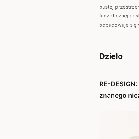
pustej przestrze
filozoficznej ab
odbudowuje się 
Dzieło
RE-DESIGN: 
znanego ni