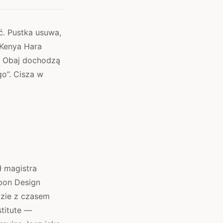
ć. Pustka usuwa,
 Kenya Hara
ć. Obaj dochodzą
go”. Cisza w
ł magistra
ppon Design
dzie z czasem
stitute —