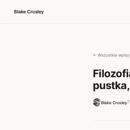
Przejdź do treści
Blake Crosley
← Wszystkie wpisy
Filozof
pustka,
7
Blake Crosley