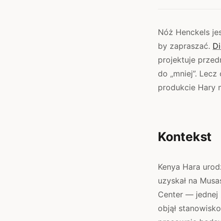
Nóż Henckels jes
by zapraszać.
Di
projektuje prze
do „mniej”. Lecz
produkcie Hary m
Kontekst
Kenya Hara urodz
uzyskał na Musas
Center — jednej
objął stanowisko