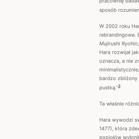
pracownię badawc
sposób rozumien
W 2002 roku Har
rebrandingowe. B
Mujirushi Ryohin
Hara rozwijał ja
oznacza, a nie 
minimalistycznie
bardzo zbliżony
3
pustką.”
Ta właśnie różnic
Hara wywodzi sw
1477), która zde
popiołów wyłoni