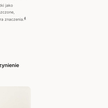
tki jako
szczone,
4
ra znaczenia.
zynienie