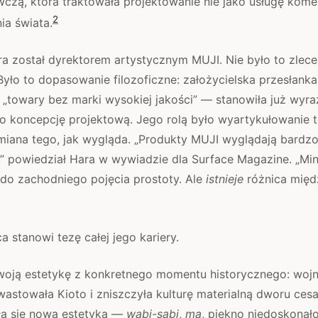
zą, która traktowała projektowanie nie jako usługę komer
2
ia świata.
a został dyrektorem artystycznym MUJI. Nie było to zlece
yło to dopasowanie filozoficzne: założycielska przesłank
, „towary bez marki wysokiej jakości” — stanowiła już wyraz
ko koncepcję projektową. Jego rolą było wyartykułowanie 
zmiana tego, jak wygląda. „Produkty MUJI wyglądają bardz
,” powiedział Hara w wywiadzie dla Surface Magazine. „Min
 do zachodniego pojęcia prostoty. Ale
istnieje
różnica międ
a stanowi tezę całej jego kariery.
oją estetykę z konkretnego momentu historycznego: wojn
wastowała Kioto i zniszczyła kulturę materialną dworu cesa
ła się nowa estetyka —
wabi-sabi
,
ma
, piękno niedoskonało