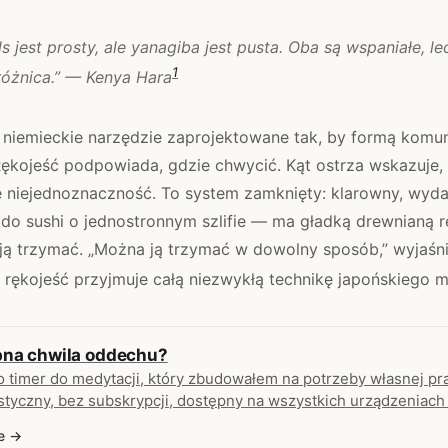
 jest prosty, ale yanagiba jest pusta. Oba są wspaniałe, lec
1
różnica.” — Kenya Hara
 niemieckie narzędzie zaprojektowane tak, by formą kom
ękojeść podpowiada, gdzie chwycić. Kąt ostrza wskazuje, 
e niejednoznaczność. To system zamknięty: klarowny, wyda
o sushi o jednostronnym szlifie — ma gładką drewnianą rę
ak ją trzymać. „Można ją trzymać w dowolny sposób,” wyjaśni
 rękojeść przyjmuje całą niezwykłą technikę japońskiego mi
bna chwila oddechu?
o timer do medytacji, który zbudowałem na potrzeby własnej pra
styczny, bez subskrypcji, dostępny na wszystkich urządzeniach
e