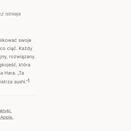
z istnieje
unikować swoje
co ciąć. Każdy
jny, rozwiązany.
kojeść, która
a Hara. „Ta
1
strza sushi.”
ktyki.
 Apple.