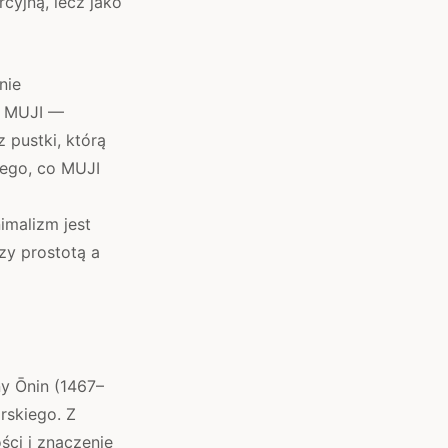
cyjną, lecz jako
nie
a MUJI —
 pustki, którą
tego, co MUJI
o
imalizm jest
zy prostotą a
y Ōnin (1467–
rskiego. Z
ści i znaczenie