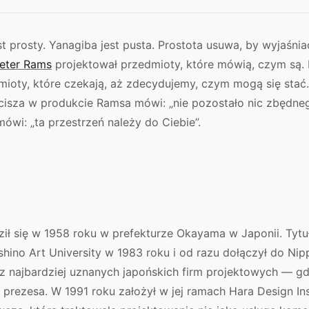
t prosty. Yanagiba jest pusta. Prostota usuwa, by wyjaśnia
eter Rams
projektował przedmioty, które mówią, czym są.
dmioty, które czekają, aż zdecydujemy, czym mogą się sta
 cisza w produkcie Ramsa mówi: „nie pozostało nic zbędne
ówi: „ta przestrzeń należy do Ciebie”.
ił się w 1958 roku w prefekturze Okayama w Japonii. Tytu
hino Art University w 1983 roku i od razu dołączył do Ni
 z najbardziej uznanych japońskich firm projektowych — g
 prezesa. W 1991 roku założył w jej ramach Hara Design In