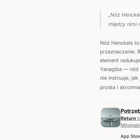
„Nóż Henckels
między nimi 
Nóż Henckels to
przeznaczenie. R
element redukuj
Yanagiba — nóż d
nie instruuje, j
prosta i skromna
Potrze
Return
t
Minimali
App Stor