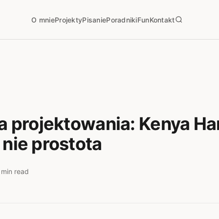
O mnie
Projekty
Pisanie
Poradniki
Fun
Kontakt
ia projektowania: Kenya H
 nie prostota
 min read