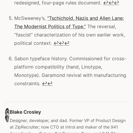
redesigned, four-page rules document.
↩
↩
↩
McSweeney’s,
“Tschichold, Nazis and Allen Lane:
The Modernist Politics of Type.”
The reversal,
“fascist” characterization of his own earlier work,
political context.
↩
↩
↩
Sabon typeface history. Commissioned for cross-
platform compatibility (hand, Linotype,
Monotype). Garamond revival with manufacturing
constraints.
↩
↩
Blake Crosley
Designer, developer, and dad. Former VP of Product Design
at ZipRecruiter; now CTO at Introl and maker of the 941