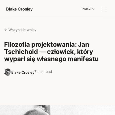
Przejdź do treści
Blake Crosley
Polski
← Wszystkie wpisy
Filozofia projektowania: Jan
Tschichold — człowiek, który
wyparł się własnego manifestu
7 min read
Blake Crosley