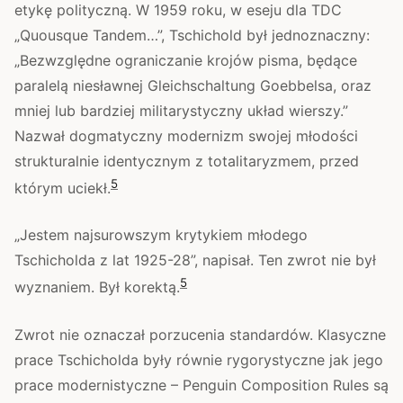
etykę polityczną. W 1959 roku, w eseju dla TDC
„Quousque Tandem…”, Tschichold był jednoznaczny:
„Bezwzględne ograniczanie krojów pisma, będące
paralelą niesławnej Gleichschaltung Goebbelsa, oraz
mniej lub bardziej militarystyczny układ wierszy.”
Nazwał dogmatyczny modernizm swojej młodości
strukturalnie identycznym z totalitaryzmem, przed
5
którym uciekł.
„Jestem najsurowszym krytykiem młodego
Tschicholda z lat 1925-28”, napisał. Ten zwrot nie był
5
wyznaniem. Był korektą.
Zwrot nie oznaczał porzucenia standardów. Klasyczne
prace Tschicholda były równie rygorystyczne jak jego
prace modernistyczne – Penguin Composition Rules są