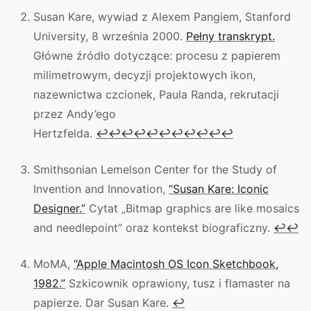
Susan Kare, wywiad z Alexem Pangiem, Stanford
University, 8 września 2000.
Pełny transkrypt.
Główne źródło dotyczące: procesu z papierem
milimetrowym, decyzji projektowych ikon,
nazewnictwa czcionek, Paula Randa, rekrutacji
przez Andy’ego
Hertzfelda.
↩
↩
↩
↩
↩
↩
↩
↩
↩
↩
↩
Smithsonian Lemelson Center for the Study of
Invention and Innovation,
“Susan Kare: Iconic
Designer.”
Cytat „Bitmap graphics are like mosaics
and needlepoint” oraz kontekst biograficzny.
↩
↩
MoMA,
“Apple Macintosh OS Icon Sketchbook,
1982.”
Szkicownik oprawiony, tusz i flamaster na
papierze. Dar Susan Kare.
↩