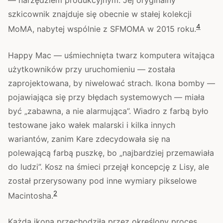
— narzędziem produkcyjnym. Jej oryginalny
szkicownik znajduje się obecnie w stałej kolekcji
4
MoMA, nabytej wspólnie z SFMOMA w 2015 roku.
Happy Mac — uśmiechnięta twarz komputera witająca
użytkowników przy uruchomieniu — została
zaprojektowana, by niwelować strach. Ikona bomby —
pojawiająca się przy błędach systemowych — miała
być „zabawna, a nie alarmująca”. Wiadro z farbą było
testowane jako wałek malarski i kilka innych
wariantów, zanim Kare zdecydowała się na
polewającą farbą puszkę, bo „najbardziej przemawiała
do ludzi”. Kosz na śmieci przejął koncepcję z Lisy, ale
został przerysowany pod inne wymiary pikselowe
2
Macintosha.
Każda ikona przechodziła przez określony proces