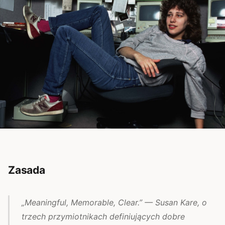
Zasada
„Meaningful, Memorable, Clear.” — Susan Kare, o
trzech przymiotnikach definiujących dobre