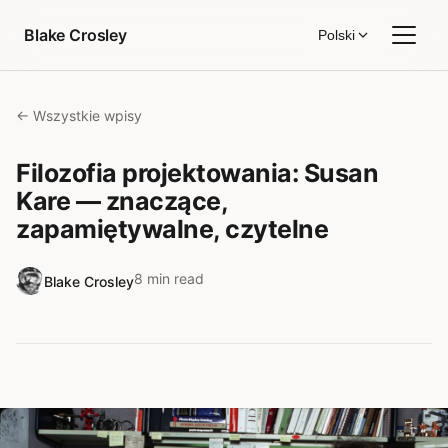
Przejdź do treści
Blake Crosley
Polski
← Wszystkie wpisy
Filozofia projektowania: Susan
Kare — znaczące,
zapamiętywalne, czytelne
8 min read
Blake Crosley