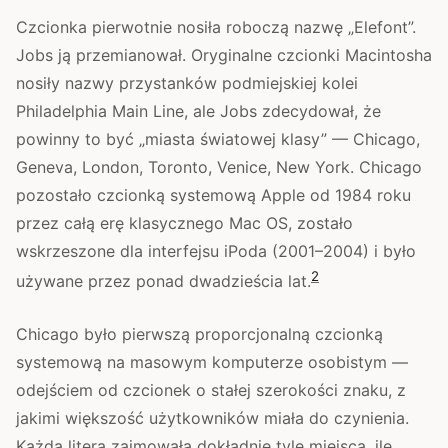
Czcionka pierwotnie nosiła roboczą nazwę „Elefont”.
Jobs ją przemianował. Oryginalne czcionki Macintosha
nosiły nazwy przystanków podmiejskiej kolei
Philadelphia Main Line, ale Jobs zdecydował, że
powinny to być „miasta światowej klasy” — Chicago,
Geneva, London, Toronto, Venice, New York. Chicago
pozostało czcionką systemową Apple od 1984 roku
przez całą erę klasycznego Mac OS, zostało
wskrzeszone dla interfejsu iPoda (2001–2004) i było
2
używane przez ponad dwadzieścia lat.
Chicago było pierwszą proporcjonalną czcionką
systemową na masowym komputerze osobistym —
odejściem od czcionek o stałej szerokości znaku, z
jakimi większość użytkowników miała do czynienia.
Każda litera zajmowała dokładnie tyle miejsca, ile