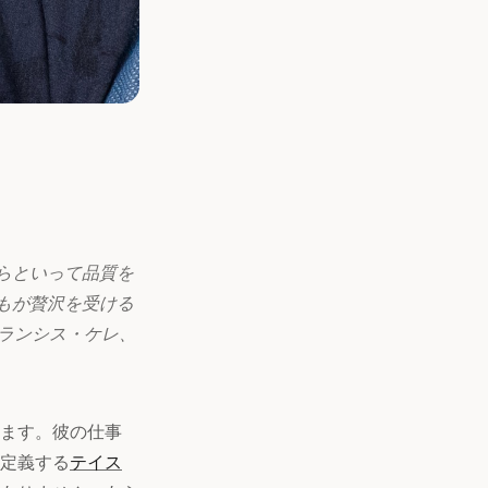
らといって品質を
もが贅沢を受ける
フランシス・ケレ、
ます。彼の仕事
定義する
テイス