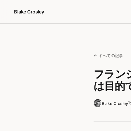
コンテンツへスキップ
Blake Crosley
← すべての記事
フラン
は目的
Blake Crosley