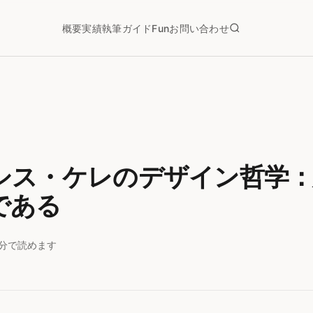
概要
実績
執筆
ガイド
Fun
お問い合わせ
シス・ケレのデザイン哲学：
である
1分で読めます