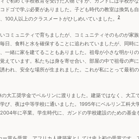
ィで初めて学校教育を受けた人物ですが、ガンドには学校がな
コドゴで学ぶ必要がありました。子ども時代の教室は換気も自
2
、100人以上のクラスメートがひしめいていました。
いコミュニティで育ちましたが、コミュニティそのものが家族
毎日、食料と水を確保することに追われていましたが、同時に
、一緒に家を建てることもありました。祖母が小さな明かりの
覚えています。私たちは身を寄せ合い、部屋の中で祖母の声に
誘われ、安全な場所が生まれました。これが私にとって最初の
訓練の大工奨学金でベルリンに渡りました。建築ではなく、大工
学び、夜は中等学校に通いました。1995年にベルリン工科大
2004年に卒業。学生時代に、ガンドの学校建設のための基金
ツカー賞を受賞。アフリカ人建築家としては史上初の受賞です。