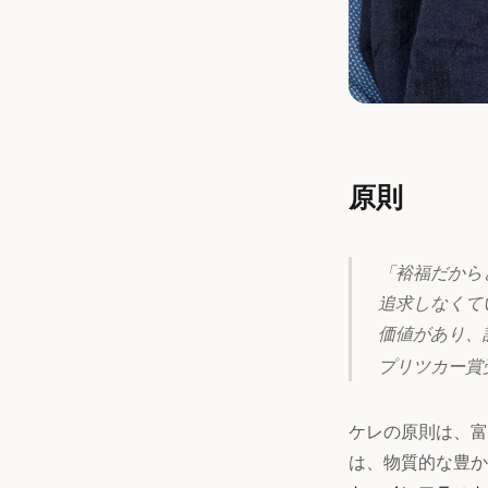
原則
「裕福だから
追求しなくて
価値があり、
プリツカー賞
ケレの原則は、富
は、物質的な豊か