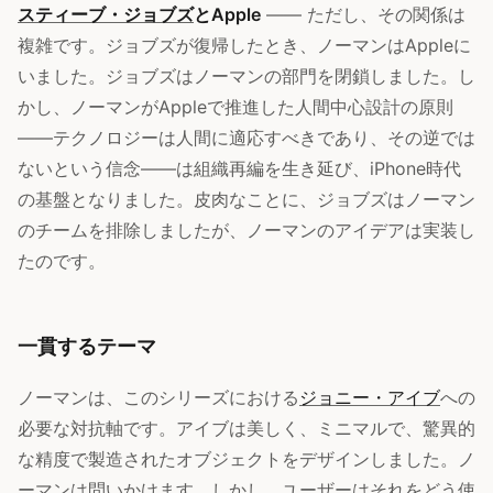
スティーブ・ジョブズ
とApple
—— ただし、その関係は
複雑です。ジョブズが復帰したとき、ノーマンはAppleに
いました。ジョブズはノーマンの部門を閉鎖しました。し
かし、ノーマンがAppleで推進した人間中心設計の原則
——テクノロジーは人間に適応すべきであり、その逆では
ないという信念——は組織再編を生き延び、iPhone時代
の基盤となりました。皮肉なことに、ジョブズはノーマン
のチームを排除しましたが、ノーマンのアイデアは実装し
たのです。
一貫するテーマ
ノーマンは、このシリーズにおける
ジョニー・アイブ
への
必要な対抗軸です。アイブは美しく、ミニマルで、驚異的
な精度で製造されたオブジェクトをデザインしました。ノ
ーマンは問いかけます。しかし、ユーザーはそれをどう使