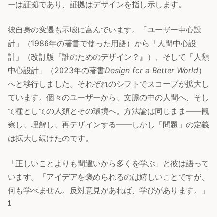
ーは証拠であり、証拠はデザインを指し示します。
彼自身の変遷も示唆に富んでいます。「ユーザー中心設
計」（1986年の著書で使った用語）から「人間中心設
計」（改訂版『誰のためのデザイン？』）、そして「人類
中心設計」（2023年の著書
Design for a Better World
）
へと移行しました。それぞれのシフトでスコープが拡大し
ています。個々のユーザーから、文脈の中の人間へ、そし
て種としての人類とその環境へ。方法論は同じまま——観
察し、理解し、再デザインする——しかし「問題」の定義
は拡大し続けたのです。
「正しいことよりも間違いから多くを学ぶ」と彼は語って
います。「アイデアを褒められるのは嬉しいことですが、
何も学べません。反対意見があれば、学びがあります。」
1