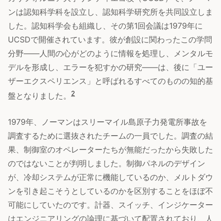
ンは認知科学科を設立し、認知科学研究所を共同設立しま
した。認知科学会も組織し、その第1回会議は1979年に
UCSDで開催されています。彼が創設に関わったこの学問
分野——人間の心がどのように情報を処理し、メンタルモ
デルを形成し、エラーを犯すかの研究——は、後に「ユー
ザーエクスペリエンス」と呼ばれるすべてのものの知的基
2
盤となりました。
1979年、ノーマンはスリーマイル島原子力発電所事故を
調査するために選抜されたチームの一員でした。調査の結
果、制御室のオペレーターたちが無能だったから失敗した
のではないことが判明しました。制御パネルのデザイン
が、冷却システムが正常に機能しているのか、メルトダウ
ンを引き起こそうとしているのかを区別することをほぼ不
可能にしていたのです。計器、スイッチ、インジケーター
はエンジニアリングの論理に基づいて配置されており、人