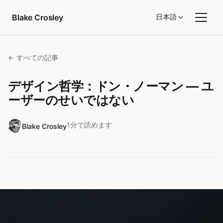
コンテンツへスキップ
Blake Crosley
日本語
← すべての記事
デザイン哲学：ドン・ノーマン — ユ
ーザーのせいではない
1分で読めます
Blake Crosley