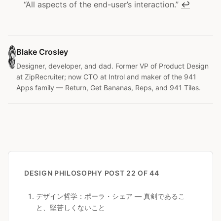
“All aspects of the end-user’s interaction.”
↩
Blake Crosley
Designer, developer, and dad. Former VP of Product Design
at ZipRecruiter; now CTO at Introl and maker of the 941
Apps family — Return, Get Bananas, Reps, and 941 Tiles.
DESIGN PHILOSOPHY
POST 22 OF 44
デザイン哲学：ポーラ・シェア — 真剣であるこ
と、堅苦しくないこと