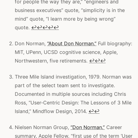
for people the way they are,” “engineers and
business executives” quote, “simplicity is in the
mind” quote, “I learn more by being wrong”
quote.
↩
↩
↩
↩
↩
Don Norman,
“About Don Norman.”
Full biography:
MIT, UPenn, UCSD cognitive science, Apple,
Northwestern, five retirements.
↩
↩
↩
Three Mile Island investigation, 1979. Norman was
part of the select team sent to investigate.
Documented in multiple sources including Chris
Ross, “User-Centric Design: The Lessons of 3 Mile
Island,” Mindflow Design, 2014.
↩
↩
Nielsen Norman Group,
“Don Norman.”
Career
summary, Apple Fellow, “first use of the term ‘User