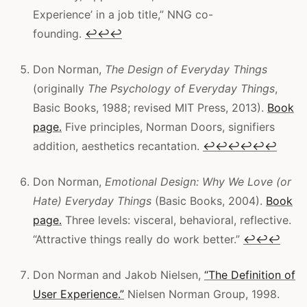
Experience’ in a job title,” NNG co-
founding.
↩
↩
↩
Don Norman,
The Design of Everyday Things
(originally
The Psychology of Everyday Things
,
Basic Books, 1988; revised MIT Press, 2013).
Book
page.
Five principles, Norman Doors, signifiers
addition, aesthetics recantation.
↩
↩
↩
↩
↩
↩
Don Norman,
Emotional Design: Why We Love (or
Hate) Everyday Things
(Basic Books, 2004).
Book
page.
Three levels: visceral, behavioral, reflective.
“Attractive things really do work better.”
↩
↩
↩
Don Norman and Jakob Nielsen,
“The Definition of
User Experience.”
Nielsen Norman Group, 1998.