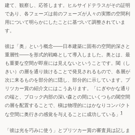
建て、観察し、応答します。ヒルサイドテラスがその証明
であり、各フェーズは前のフェーズが人々の実際の空間利
用について明らかにしたことに基づいて調整されていま
す。
彼は「奥」という概念——日本建築に固有の空間的深さと
重層性——を形式的戦略として導入しました。奥とは、最
も重要な空間が即座には見えないということです。閾（し
きい）の層を通り抜けることで発見されるもので、各層が
次に来るものを部分的に隠し、部分的に示しています。プ
リツカー賞の紹介文にはこうあります。「にぎやかな通り
の端と、ブロック内部の深い森との間にいくつもの閾空間
の層を配置することで、槇は物理的にはかなりコンパクト
1
な空間に奥行きの感覚を与えることに成功している」
「彼は光を巧みに使う」とプリツカー賞の審査員は記しま