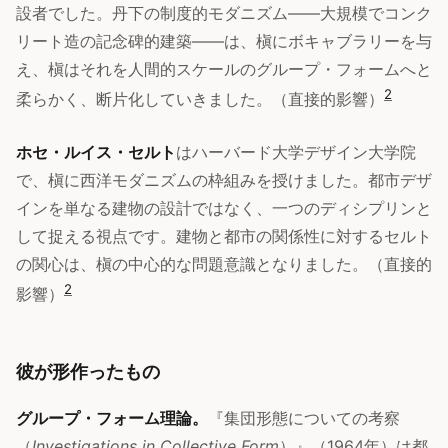
設者でした。丹下の制度的モダニズム——大規模でコンク
リート造の記念碑的建築——は、槇にボキャブラリーを与
え、槇はそれを人間的スケールのグループ・フォームへと
2
柔らかく、断片化していきました。（直接的影響）
ホセ・ルイス・セルト
はハーバード大学デザイン大学院
で、槇に西洋モダニズムの枠組みを授けました。都市デザ
インを単なる建物の設計ではなく、一つのディシプリンと
して捉える視点です。建物と都市の関係性に対するセルト
の関心は、槇の中心的な問題意識となりました。（直接的
2
影響）
彼が形作ったもの
グループ・フォーム理論。
『集団形態についての考察
（
Investigations in Collective Form
）』（1964年）は都