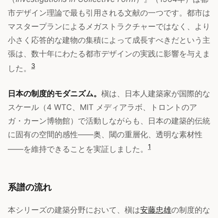
市デザイン理論で最も引用される文献の一つです。都市は
マスタープランによるメガストラクチャーではなく、より
小さく応答的な建物の集積によって成長すべきだという主
張は、数十年にわたる都市デザインの実践に影響を与えま
3
した。
日本の制度的モダニズム。
槇は、日本人建築家が国際的な
スケール（4 WTC、MIT メディアラボ、トロントのア
ガ・カーン博物館）で活動しながらも、日本の建築的伝統
に固有の空間的感性——奥、閾の重層化、透明な素材性
1
——を維持できることを実証しました。
系譜の流れ
本シリーズの建築分野において、槇は
安藤忠雄
の制度的な