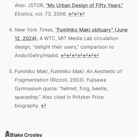
Also: JSTOR,
“My Urban Design of Fifty Years.”
Ekistics
, vol. 73, 2006.
↩
↩
↩
New York Times
,
“Fumihiko Maki obituary” (June
12, 2024).
4 WTC, MIT Media Lab circulation
design, “delight their users,” comparison to
Ando/Gehry/Hadid.
↩
↩
↩
↩
↩
↩
↩
Fumihiko Maki,
Fumihiko Maki: An Aesthetic of
Fragmentation
(Rizzoli, 2003). Fujisawa
Gymnasium quote: “helmet, frog, beetle,
spaceship.” Also cited in Pritzker Prize
biography.
↩
Blake Crosley