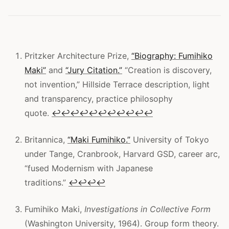
Pritzker Architecture Prize,
“Biography: Fumihiko
Maki”
and
“Jury Citation.”
“Creation is discovery,
not invention,” Hillside Terrace description, light
and transparency, practice philosophy
quote.
↩
↩
↩
↩
↩
↩
↩
↩
↩
↩
↩
Britannica,
“Maki Fumihiko.”
University of Tokyo
under Tange, Cranbrook, Harvard GSD, career arc,
“fused Modernism with Japanese
traditions.”
↩
↩
↩
↩
Fumihiko Maki,
Investigations in Collective Form
(Washington University, 1964). Group form theory.