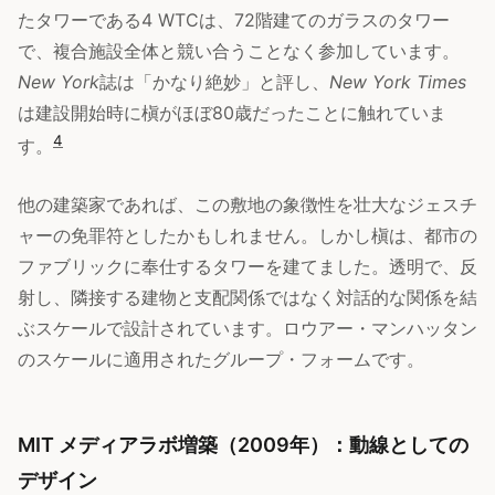
たタワーである4 WTCは、72階建てのガラスのタワー
で、複合施設全体と競い合うことなく参加しています。
New York
誌は「かなり絶妙」と評し、
New York Times
は建設開始時に槇がほぼ80歳だったことに触れていま
4
す。
他の建築家であれば、この敷地の象徴性を壮大なジェスチ
ャーの免罪符としたかもしれません。しかし槇は、都市の
ファブリックに奉仕するタワーを建てました。透明で、反
射し、隣接する建物と支配関係ではなく対話的な関係を結
ぶスケールで設計されています。ロウアー・マンハッタン
のスケールに適用されたグループ・フォームです。
MIT メディアラボ増築（2009年）：動線としての
デザイン