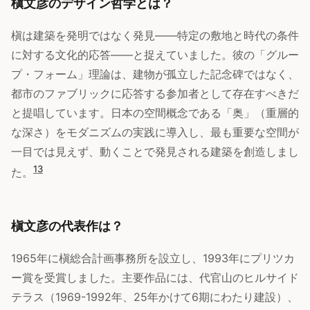
槇文彦のデザイン哲学とは？
槇は建築を発明ではなく発見——特定の敷地と時代の条件
に対する文化的応答——と捉えていました。彼の「グルー
プ・フォーム」理論は、建物が孤立した記念碑ではなく、
都市のファブリックに応答する参加者として存在すべきだ
と提唱しています。日本の空間概念である「奥」（重層的
な深さ）をモダニズムの実践に導入し、最も重要な空間が
一目では見えず、動くことで発見される建築を創造しまし
1
3
た。
槇文彦の代表作は？
1965年に槇総合計画事務所を設立し、1993年にプリツカ
ー賞を受賞しました。主要作品には、代官山のヒルサイド
テラス（1969-1992年、25年かけて6期にわたり建設）、