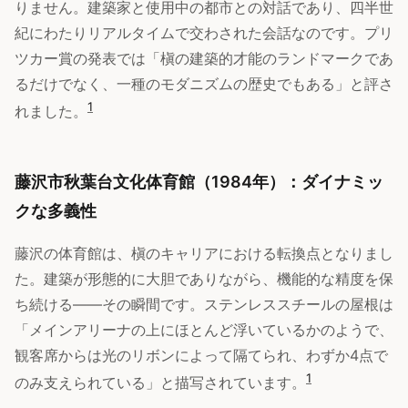
りません。建築家と使用中の都市との対話であり、四半世
紀にわたりリアルタイムで交わされた会話なのです。プリ
ツカー賞の発表では「槇の建築的才能のランドマークであ
るだけでなく、一種のモダニズムの歴史でもある」と評さ
1
れました。
藤沢市秋葉台文化体育館（1984年）：ダイナミッ
クな多義性
藤沢の体育館は、槇のキャリアにおける転換点となりまし
た。建築が形態的に大胆でありながら、機能的な精度を保
ち続ける——その瞬間です。ステンレススチールの屋根は
「メインアリーナの上にほとんど浮いているかのようで、
観客席からは光のリボンによって隔てられ、わずか4点で
1
のみ支えられている」と描写されています。