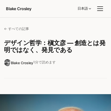
コンテンツへスキップ
Blake Crosley
日本語
← すべての記事
デザイン哲学：槇文彦 — 創造とは発
明ではなく、発見である
1分で読めます
Blake Crosley