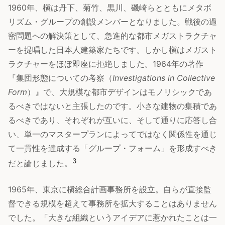
1960年、槇は丹下、菊竹、黒川、磯崎らとともにメタボ
リズム・グループの創設メンバーとなりました。戦後の過
密問題への解決策として、急進的な都市メガストラクチャ
ーを提唱した日本人建築家たちです。しかし槇はメガスト
ラクチャーをほぼ即座に拒絶しました。1964年の著作
『集団形態についての考察（
Investigations in Collective
Form
）』で、大規模な都市デザインはモノリシックであ
るべきではないと主張したのです。小さな建物の集積であ
るべきであり、それぞれが互いに、そして通りに応答し合
い、単一のマスタープランによってではなく関係性を通じ
て一貫性を達成する「グループ・フォーム」を形成すべき
3
だと論じました。
1965年、東京に槇総合計画事務所を設立。自らが直接監
督できる規模を超えて事務所を拡大することはありません
でした。「大きな組織というアイデアに惹かれたことは一