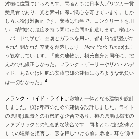
対極に位置づけられます。両者ともに日本人プリツカー賞
受賞者であり、光と素材に深い関心を寄せています。しか
し方法論は対照的です。安藤は独学で、コンクリートを用
い、精神的な強度を持つ閉じた空間を創造します。槇はハ
ーバードで学び、金属とガラスを用い、都市的な調整がな
された開かれた空間を創造します。
New York Times
はこ
う観察しています。「彼の建物は、槇氏自身と同様に、控
えめで礼儀正しかった。フランク・ゲーリーやザハ・ハデ
ィド、あるいは同胞の安藤忠雄の建物にあるような気負い
4
は一切なかった」
フランク・ロイド・ライト
は敷地と一体となる建物を設計
しました。槇は都市のための建物を設計しました。ライト
の原則は風景との有機的な統合であり、槇の原則は都市の
ファブリックとの社会的な統合です。両者ともに記念碑と
しての建築を拒否し、形を押しつける前に敷地に耳を傾け