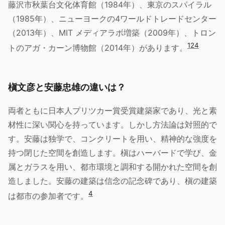
藤沢市秋葉台文化体育館（1984年）、東京のスパイラル
（1985年）、ニューヨークの4ワールドトレードセンター
（2013年）、MIT メディアラボ増築（2009年）、トロン
1
2
4
トのアガ・カーン博物館（2014年）があります。
槇文彦と安藤忠雄の違いは？
両者ともに日本人プリツカー賞受賞建築家であり、光と素
材性に深い関心を持っています。しかし方法論は対照的で
す。安藤は独学で、コンクリートを用い、精神的な強度を
持つ閉じた空間を創造します。槇はハーバードで学び、金
属とガラスを用い、都市環境と調和する開かれた空間を創
造しました。安藤の建築は信念の記念碑であり、槇の建築
4
は都市の参加者です。