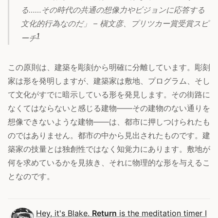
る……その時代の共通の想像力やビジョンに応答する
文化的行為なのだ」 – 槇文彦、プリツカー賞受賞スピ
1
ーチ
この原則は、建築を彫刻から明確に分離しています。彫刻
家は形を発明しますが、建築家は敷地、プログラム、そし
て文化がすでに暗示している形を発見します。その街路に
なくてはならないと感じる建物——その建物のない通りを
想像できないような建物——は、都市に押しつけられたも
のではありません。都市の中から見出されたものです。建
築家の技量とは独創性ではなく知覚力にあります。敷地が
何を求めているかを見抜き、それに物理的な形を与えるこ
となのです。
Hey, it's Blake.
Return
is the meditation timer I