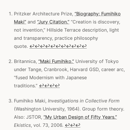
Pritzker Architecture Prize,
“Biography: Fumihiko
Maki”
and
“Jury Citation.”
“Creation is discovery,
not invention,” Hillside Terrace description, light
and transparency, practice philosophy
quote.
↩
↩
↩
↩
↩
↩
↩
↩
↩
↩
↩
Britannica,
“Maki Fumihiko.”
University of Tokyo
under Tange, Cranbrook, Harvard GSD, career arc,
“fused Modernism with Japanese
traditions.”
↩
↩
↩
↩
Fumihiko Maki,
Investigations in Collective Form
(Washington University, 1964). Group form theory.
Also: JSTOR,
“My Urban Design of Fifty Years.”
Ekistics
, vol. 73, 2006.
↩
↩
↩