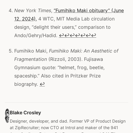
New York Times
,
“Fumihiko Maki obituary” (June
12, 2024).
4 WTC, MIT Media Lab circulation
design, “delight their users,” comparison to
Ando/Gehry/Hadid.
↩
↩
↩
↩
↩
↩
↩
Fumihiko Maki,
Fumihiko Maki: An Aesthetic of
Fragmentation
(Rizzoli, 2003). Fujisawa
Gymnasium quote: “helmet, frog, beetle,
spaceship.” Also cited in Pritzker Prize
biography.
↩
Blake Crosley
Designer, developer, and dad. Former VP of Product Design
at ZipRecruiter; now CTO at Introl and maker of the 941