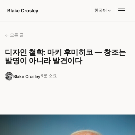
콘텐츠로 건너뛰기
Blake Crosley
한국어
← 모든 글
디자인 철학: 마키 후미히코 — 창조는
발명이 아니라 발견이다
6분 소요
Blake Crosley