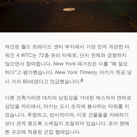
재건된 월드 트레이드 센터 부지에서 가장 먼저 개관한 타
워인 4 WTC는 72층 유리 타워로, 단지 전체와 경쟁하지
않으면서 참여합니다.
New York
매거진은 이를 “꽤 절묘
하다”고 평가했습니다.
New York Times
는 마키가 착공 당
4
시 거의 80세였다고 언급했습니다.
다른 건축가라면 대지의 상징성을 거대한 제스처의 면허로
삼았을 자리에서, 마키는 도시 조직에 봉사하는 타워를 지
었습니다. 투명하고, 반사적이며, 이웃 건물들을 지배하기
보다 관계 맺도록 스케일이 조절되어 있습니다. 로어 맨해
튼 규모에 적용된 군집 형태입니다.