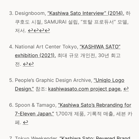
Designboom,
“Kashiwa Sato Interview” (2014).
하
쿠호도 시절, SAMURAI 설립, “토탈 프로듀서” 모델,
저서.
↩
↩
↩
↩
National Art Center Tokyo,
“KASHIWA SATO”
exhibition (2021).
최대 규모 개인전, 30년 회고
전.
↩
↩
People’s Graphic Design Archive,
“Uniqlo Logo
Design.”
참조:
kashiwasato.com project page.
↩
Spoon & Tamago,
“Kashiwa Sato’s Rebranding for
7-Eleven Japan.”
1,700개 제품, 기록적 매출, 세븐 카
페.
↩
Tokyo Weekender,
“Kashiwa Sato: Revered Brand