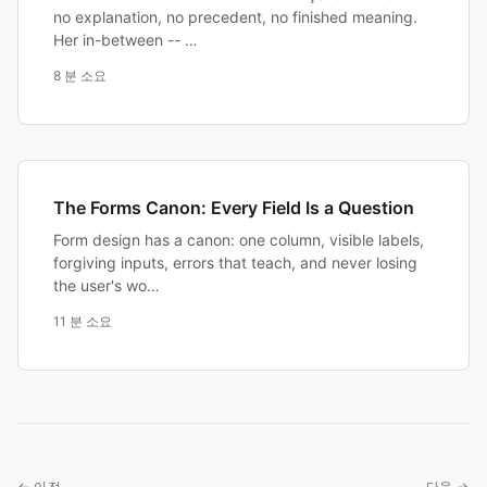
no explanation, no precedent, no finished meaning.
Her in-between -- …
8 분 소요
The Forms Canon: Every Field Is a Question
Form design has a canon: one column, visible labels,
forgiving inputs, errors that teach, and never losing
the user's wo…
11 분 소요
← 이전
다음 →