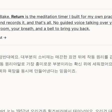
 Blake.
Return
is the meditation timer I built for my own pract
and records it, and that's all. No guided voice talking over 
room, your breath, and a bell to bring you back.
ut
반대예요. 대부분의 소비재는 매끈한 표면 뒤에 작동 원리를 감춥니
작동 원리야말로 가장 흥미로운 부분이라는 확신 위에 세워졌어요
뢰와 욕망을 동시에 만들어낸다는 믿음이죠.
 Hatfield Jr.는 1952년 오리건주 힐즈버러에서 태어났어요. 오리