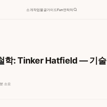
소개
작업물
글
가이드
Fun
연락처
학: Tinker Hatfield — 
6분 소요