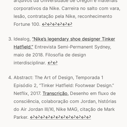
arquivos da Universidade de Oregon e materiais
corporativos da Nike. Carreira no salto com vara,
lesão, contratação pela Nike, reconhecimento
Fortune 100.
↩
↩
↩
↩
↩
↩
Idealog,
“Nike’s legendary shoe designer Tinker
Hatfield.”
Entrevista Semi-Permanent Sydney,
maio de 2018. Filosofia de design
interdisciplinar.
↩
↩
Abstract: The Art of Design, Temporada 1
Episódio 2, “Tinker Hatfield: Footwear Design.”
Netflix, 2017.
Transcrição.
Desenho em fluxo de
consciência, colaboração com Jordan, histórias
do Air Jordan III/XI, Nike MAG, citação de Mark
Parker.
↩
↩
↩
↩
↩
↩
↩
↩
↩
↩
↩
↩