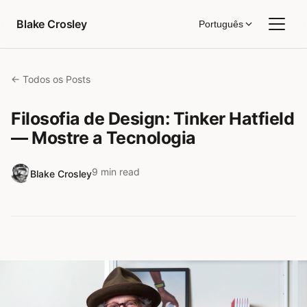
Pular para o conteúdo
Blake Crosley
Português
← Todos os Posts
Filosofia de Design: Tinker Hatfield
— Mostre a Tecnologia
9 min read
Blake Crosley