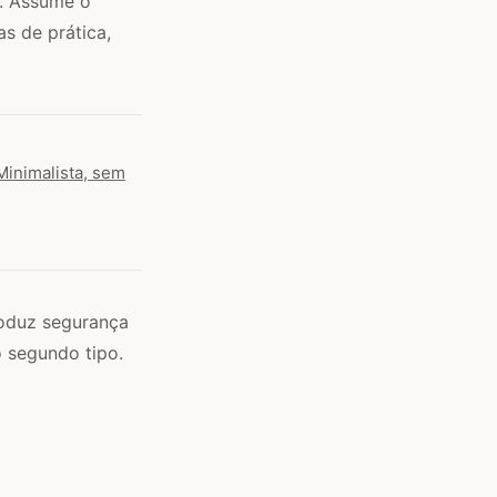
. Assume o
s de prática,
Minimalista, sem
produz segurança
o segundo tipo.