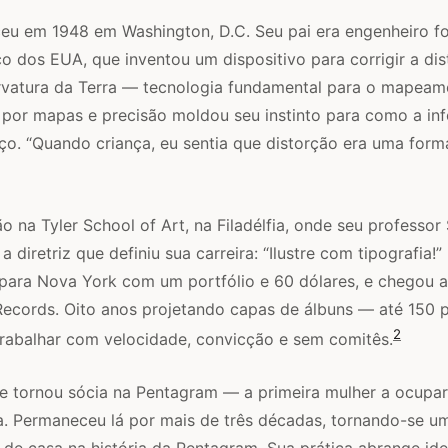
ceu em 1948 em Washington, D.C. Seu pai era engenheiro f
o dos EUA, que inventou um dispositivo para corrigir a dis
vatura da Terra — tecnologia fundamental para o mapeamen
 por mapas e precisão moldou seu instinto para como a i
o. “Quando criança, eu sentia que distorção era uma forma
o na Tyler School of Art, na Filadélfia, onde seu professor
a diretriz que definiu sua carreira: “Ilustre com tipografia
para Nova York com um portfólio e 60 dólares, e chegou 
Records. Oito anos projetando capas de álbuns — até 150 
2
trabalhar com velocidade, convicção e sem comitês.
se tornou sócia na Pentagram — a primeira mulher a ocupa
ma. Permaneceu lá por mais de três décadas, tornando-se u
de casa na história da Pentagram. Sua prática abrange id