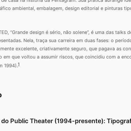
áfico ambiental, embalagem, design editorial e pinturas ti
TED, “Grande design é sério, não solene”, é uma das talks 
resentadas. Nela, traça sua carreira em duas fases: o períod
amente excelente, criativamente seguro, que pagava as con
o em que voltou a assumir riscos, que coincidiu com a en
1
m 1994).
o
 do Public Theater (1994-presente): Tipogr