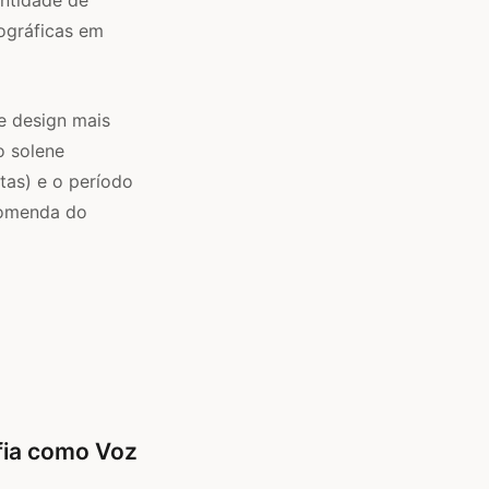
pográficas em
de design mais
o solene
tas) e o período
comenda do
afia como Voz