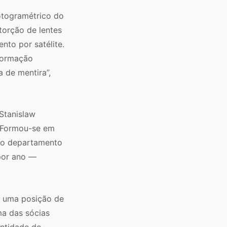
otogramétrico do
torção de lentes
to por satélite.
nformação
 de mentira”,
 Stanislaw
!” Formou-se em
ao departamento
por ano —
r uma posição de
ma das sócias
entidade de