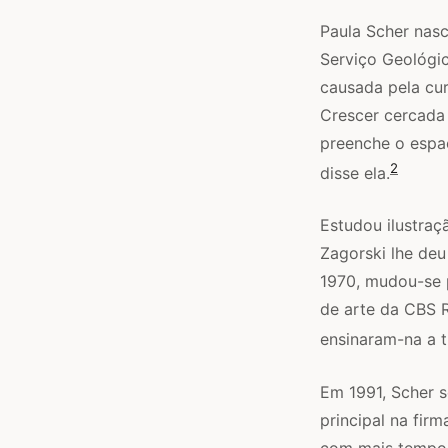
Paula Scher nas
Serviço Geológic
causada pela cur
Crescer cercada
preenche o espaç
2
disse ela.
Estudou ilustraçã
Zagorski lhe deu 
1970, mudou-se 
de arte da CBS 
ensinaram-na a 
Em 1991, Scher 
principal na fir
com mais tempo 