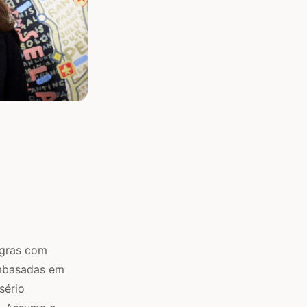
egras com
embasadas em
sério