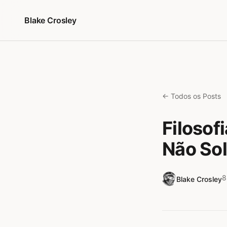
Pular para o conteúdo
Blake Crosley
← Todos os Posts
Filosof
Não So
8
Blake Crosley