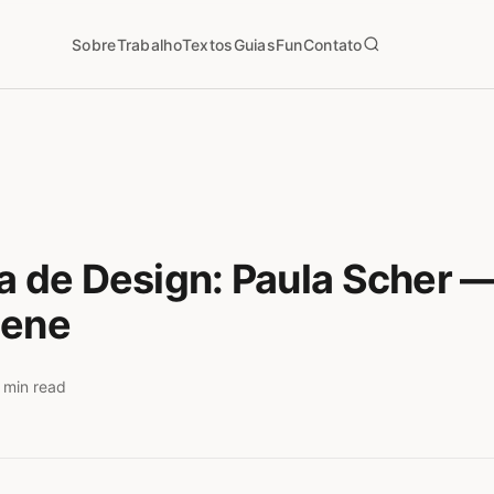
Sobre
Trabalho
Textos
Guias
Fun
Contato
ia de Design: Paula Scher —
lene
 min read