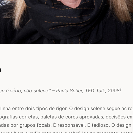
o
1
n é sério, não solene.” – Paula Scher, TED Talk, 2008
linha entre dois tipos de rigor. O design solene segue as r
ografias corretas, paletas de cores aprovadas, decisões 
adas por grupos focais. É responsável. É tedioso. O design 