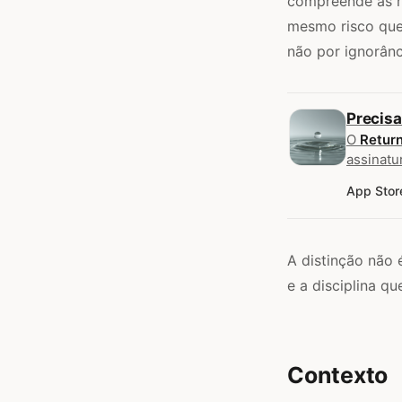
compreende as r
mesmo risco que 
não por ignorânc
Precis
O
Retur
assinatu
App Stor
A distinção não 
e a disciplina q
Contexto