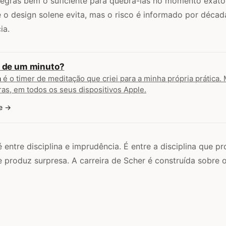
egras bem o suficiente para quebrá-las no momento exato
o design solene evita, mas o risco é informado por década
ia.
a de um minuto?
n
é o timer de meditação que criei para a minha própria prática. 
ras, em todos os seus dispositivos Apple.
e
é entre disciplina e imprudência. É entre a disciplina que 
ue produz surpresa. A carreira de Scher é construída sobre 