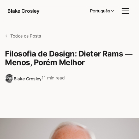
Pular para o conteúdo
Blake Crosley
Português
← Todos os Posts
Filosofia de Design: Dieter Rams —
Menos, Porém Melhor
11 min read
Blake Crosley