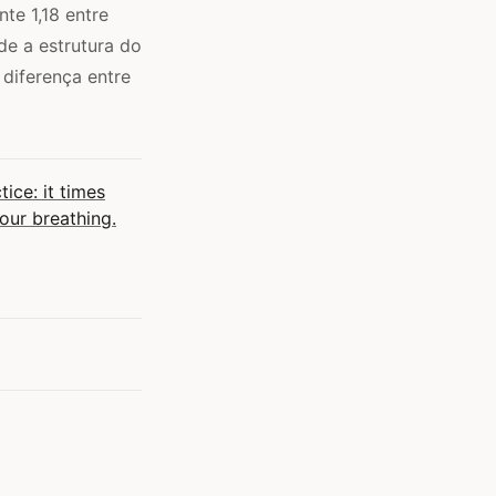
te 1,18 entre
de a estrutura do
diferença entre
ice: it times
your breathing.