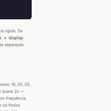
a rígida. Os
a
l
display
 de separação
ssos: 16, 20, 25,
de quase 2x —
om frequência.
 os títulos