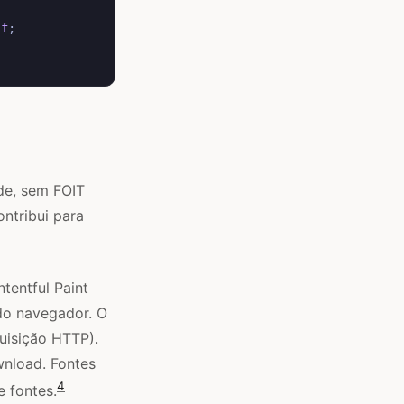
if
;
de, sem FOIT
ontribui para
tentful Paint
do navegador. O
uisição HTTP).
nload. Fontes
4
 fontes.