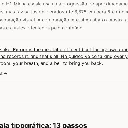
e o H1. Minha escala usa uma progressão de aproximadamen
s, mas faz saltos deliberados (de 3,875rem para 5rem) on
eparação visual. A comparação interativa abaixo mostra a 
as e ajustes orientados pelo conteúdo.
 Blake.
Return
is the meditation timer I built for my own pract
and records it, and that's all. No guided voice talking over 
room, your breath, and a bell to bring you back.
ut
la tipográfica: 13 passos