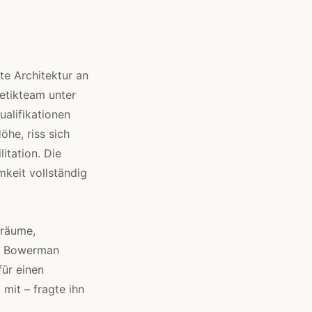
te Architektur an
letikteam unter
alifikationen
öhe, riss sich
itation. Die
keit vollständig
sräume,
el Bowerman
für einen
mit – fragte ihn