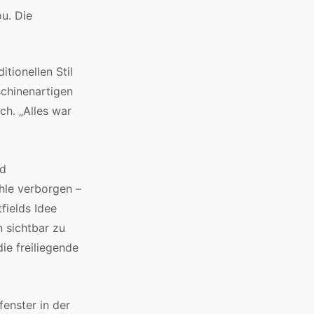
u. Die
tionellen Stil
schinenartigen
ch. „Alles war
nd
hle verborgen –
fields Idee
n sichtbar zu
ie freiliegende
fenster in der