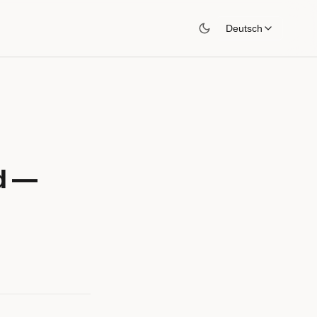
Deutsch
d —