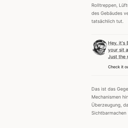
Rolltreppen, Lü
des Gebäudes ver
tatsächlich tut.
Hey, it's
your sit 
Just the 
Check it o
Das ist das Gege
Mechanismen hint
Überzeugung, das
Sichtbarmachen 