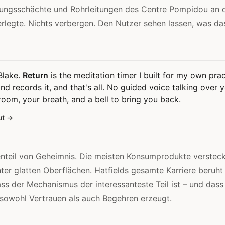
ftungsschächte und Rohrleitungen des Centre Pompidou an 
legte. Nichts verbergen. Den Nutzer sehen lassen, was da
 Blake.
Return
is the meditation timer I built for my own pract
and records it, and that's all. No guided voice talking over 
room, your breath, and a bell to bring you back.
ut
nteil von Geheimnis. Die meisten Konsumprodukte versteck
er glatten Oberflächen. Hatfields gesamte Karriere beruht
s der Mechanismus der interessanteste Teil ist – und dass
sowohl Vertrauen als auch Begehren erzeugt.