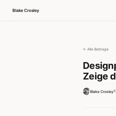
Zum Inhalt springen
Blake Crosley
← Alle Beitrage
Designp
Zeige d
8
Blake Crosley