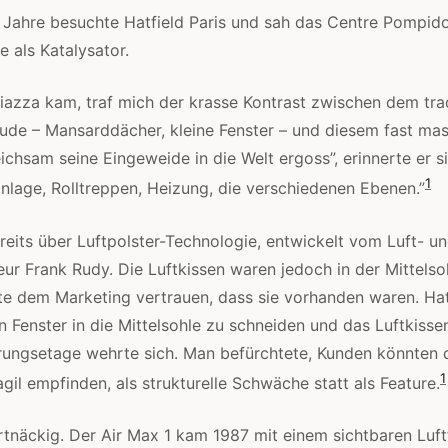
 Jahre besuchte Hatfield Paris und sah das Centre Pompido
 als Katalysator.
Piazza kam, traf mich der krasse Kontrast zwischen dem tradi
ude – Mansarddächer, kleine Fenster – und diesem fast ma
ichsam seine Eingeweide in die Welt ergoss”, erinnerte er si
1
anlage, Rolltreppen, Heizung, die verschiedenen Ebenen.”
reits über Luftpolster-Technologie, entwickelt vom Luft- u
ur Frank Rudy. Die Luftkissen waren jedoch in der Mittelso
e dem Marketing vertrauen, dass sie vorhanden waren. Hat
n Fenster in die Mittelsohle zu schneiden und das Luftkisse
ungsetage wehrte sich. Man befürchtete, Kunden könnten d
1
ragil empfinden, als strukturelle Schwäche statt als Feature.
artnäckig. Der Air Max 1 kam 1987 mit einem sichtbaren Luft