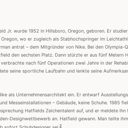
eld Jr. wurde 1952 in Hillsboro, Oregon, geboren. Er studier
f Oregon, wo er zugleich als Stabhochspringer im Leichtath
erman antrat – dem Mitgründer von Nike. Bei den Olympia-Qu
field den sechsten Platz. Dann stürzte er aus fünf Metern H
verbrachte nach fünf Operationen zwei Jahre in der Rehabil
ete seine sportliche Laufbahn und lenkte seine Aufmerksam
 Nike als Unternehmensarchitekt ein. Er entwarf Ausstellung
und Messeinstallationen – Gebäude, keine Schuhe. 1985 fi
sprechung Hatfields Zeichentalent auf, und er meldete ihn 
den-Designwettbewerb an. Hatfield gewann. Man teilte ihm 
2
ab sofort Schuhdesigner sei.