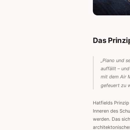
Das Prinzi
„Piano und s
auffällt – un
mit dem Air M
gefeuert zu w
Hatfields Prinzi
Inneren des Schu
werden. Das sich
architektonische