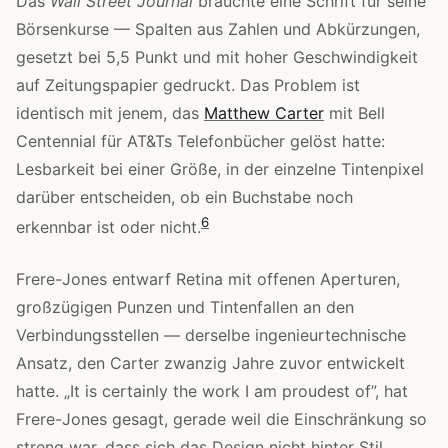
Das
Wall Street Journal
brauchte eine Schrift für seine
Börsenkurse — Spalten aus Zahlen und Abkürzungen,
gesetzt bei 5,5 Punkt und mit hoher Geschwindigkeit
auf Zeitungspapier gedruckt. Das Problem ist
identisch mit jenem, das
Matthew Carter
mit Bell
Centennial für AT&Ts Telefonbücher gelöst hatte:
Lesbarkeit bei einer Größe, in der einzelne Tintenpixel
darüber entscheiden, ob ein Buchstabe noch
6
erkennbar ist oder nicht.
Frere-Jones entwarf Retina mit offenen Aperturen,
großzügigen Punzen und Tintenfallen an den
Verbindungsstellen — derselbe ingenieurtechnische
Ansatz, den Carter zwanzig Jahre zuvor entwickelt
hatte. „It is certainly the work I am proudest of”, hat
Frere-Jones gesagt, gerade weil die Einschränkung so
streng war, dass sich das Design nicht hinter Stil