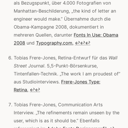
als Bezugspunkt, über 4.000 Fotografien von
Manhattan-Beschilderung, „the kind of letter an
engineer would make.” Übernahme durch die
Obama-Kampagne 2008, dokumentiert in
mehreren Quellen, darunter
Fonts In Use: Obama
2008
und
Typography.com.
↩
↩
↩
Tobias Frere-Jones, Retina-Entwurf für das
Wall
Street Journal
. 5,5-Punkt-Börsenkurse,
Tintenfallen-Technik. „The work I am proudest of”
aus Studiointerviews.
Frere-Jones Type:
Retina.
↩
↩
Tobias Frere-Jones, Communication Arts
Interview. „The refinements remain unseen by the
user, which is as it should be.” Ebenfalls