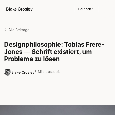
Zum Inhalt springen
Blake Crosley
Deutsch
← Alle Beitrage
Designphilosophie: Tobias Frere-
Jones — Schrift existiert, um
Probleme zu lösen
8 Min. Lesezeit
Blake Crosley