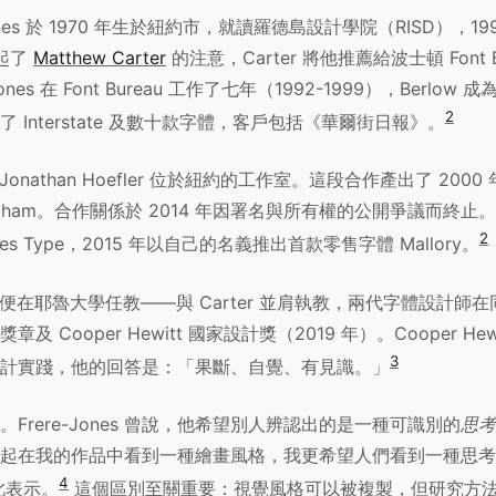
e-Jones 於 1970 年生於紐約市，就讀羅德島設計學院（RISD），1
引起了
Matthew Carter
的注意，Carter 將他推薦給波士頓 Font Bu
-Jones 在 Font Bureau 工作了七年（1992-1999），Berlo
2
 Interstate 及數十款字體，客戶包括《華爾街日報》。
 Jonathan Hoefler 位於紐約的工作室。這段合作產出了 20
ham。合作關係於 2014 年因署名與所有權的公開爭議而終止。Fre
2
ones Type，2015 年以自己的名義推出首款零售字體 Mallory。
，他便在耶魯大學任教——與 Carter 並肩執教，兩代字體設計師
獎章及 Cooper Hewitt 國家設計獎（2019 年）。Cooper He
3
計實踐，他的回答是：「果斷、自覺、有見識。」
Frere-Jones 曾說，他希望別人辨認出的是一種可識別的
思考
起在我的作品中看到一種繪畫風格，我更希望人們看到一種思考
4
如此表示。
這個區別至關重要：視覺風格可以被複製，但研究方