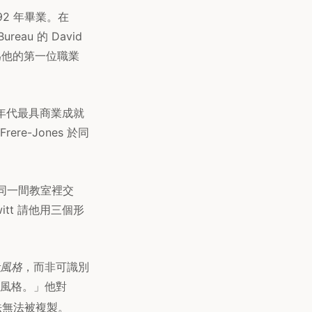
992 年畢業。在
reau 的 David
w 成為他的第一位職業
00 年代最具商業成就
re-Jones 於同
在同一間教室裡交
witt 請他用三個形
風格
，而非可識別
風格。」他對
法無法被複製。