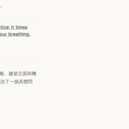
。
ice: it times
your breathing.
選海報、建築立面和機
先解決了一個具體問