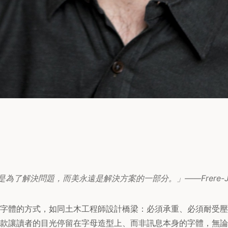
為了解決問題，而美永遠是解決方案的一部分。」——Frere-Jone
es 設計字體的方式，如同土木工程師設計橋梁：必須承重、必須耐
款讓讀者的目光停留在字母造型上、而非訊息本身的字體，無論