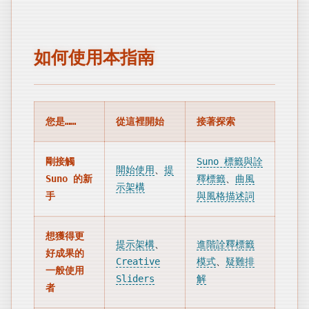
如何使用本指南
您是……
從這裡開始
接著探索
剛接觸
Suno 標籤與詮
開始使用
、
提
Suno 的新
釋標籤
、
曲風
示架構
手
與風格描述詞
想獲得更
提示架構
、
進階詮釋標籤
好成果的
Creative
模式
、
疑難排
一般使用
Sliders
解
者