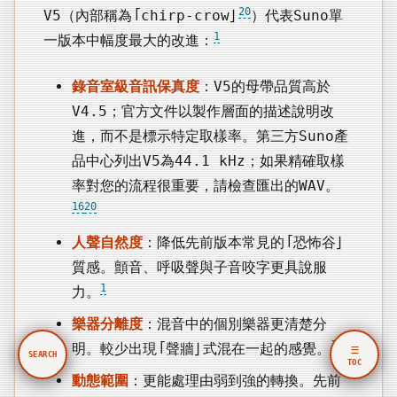
20
V5（內部稱為「chirp-crow」
）代表Suno單
1
一版本中幅度最大的改進：
錄音室級音訊保真度
：V5的母帶品質高於
V4.5；官方文件以製作層面的描述說明改
進，而不是標示特定取樣率。第三方Suno產
品中心列出V5為44.1 kHz；如果精確取樣
率對您的流程很重要，請檢查匯出的WAV。
16
20
人聲自然度
：降低先前版本常見的「恐怖谷」
質感。顫音、呼吸聲與子音咬字更具說服
1
力。
樂器分離度
：混音中的個別樂器更清楚分
1
明。較少出現「聲牆」式混在一起的感覺。
☰
SEARCH
TOC
動態範圍
：更能處理由弱到強的轉換。先前