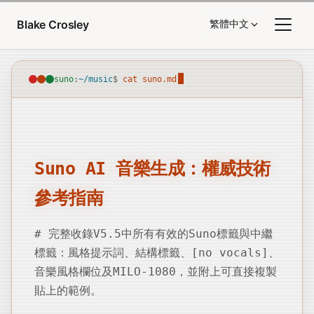
跳至內容
Blake Crosley
繁體中文
suno
:
~/music
$
cat suno.md
Suno AI 音樂生成：權威技術
參考指南
# 完整收錄V5.5中所有有效的Suno標籤與中繼
標籤：風格提示詞、結構標籤、[no vocals]、
音樂風格欄位及MILO-1080，並附上可直接複製
貼上的範例。