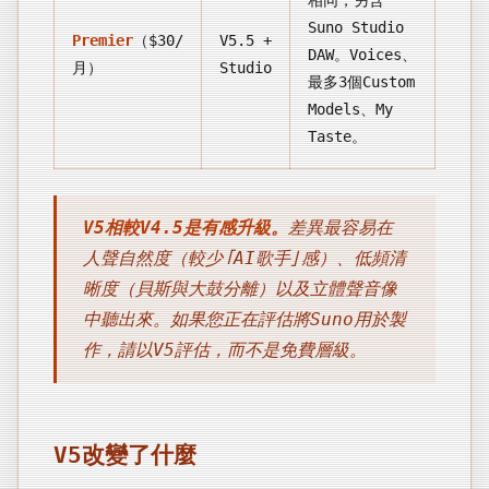
相同，另含
Suno Studio
Premier
（$30/
V5.5 +
DAW。Voices、
月）
Studio
最多3個Custom
Models、My
Taste。
V5相較V4.5是有感升級。
差異最容易在
人聲自然度（較少「AI歌手」感）、低頻清
晰度（貝斯與大鼓分離）以及立體聲音像
中聽出來。如果您正在評估將Suno用於製
作，請以V5評估，而不是免費層級。
V5改變了什麼