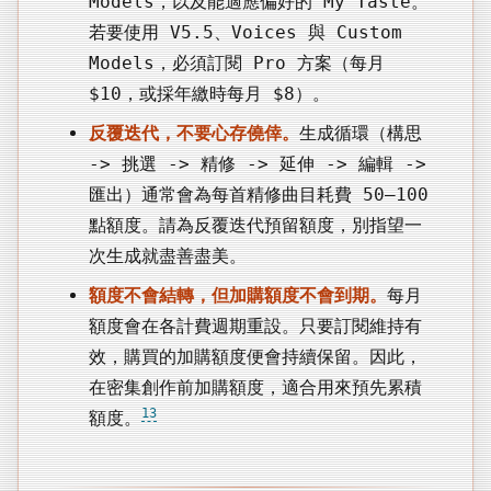
Models，以及能適應偏好的 My Taste。
若要使用 V5.5、Voices 與 Custom
Models，必須訂閱 Pro 方案（每月
$10，或採年繳時每月 $8）。
反覆迭代，不要心存僥倖。
生成循環（構思
-> 挑選 -> 精修 -> 延伸 -> 編輯 ->
匯出）通常會為每首精修曲目耗費 50–100
點額度。請為反覆迭代預留額度，別指望一
次生成就盡善盡美。
額度不會結轉，但加購額度不會到期。
每月
額度會在各計費週期重設。只要訂閱維持有
效，購買的加購額度便會持續保留。因此，
在密集創作前加購額度，適合用來預先累積
13
額度。