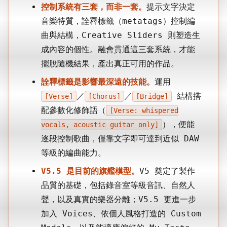
控制系統有三套，而非一套。
提示文字決定
音樂特質，詮釋標籤（metatags）控制編
曲與結構，Creative Sliders 則塑造生
成內容的個性。融會貫通這三套系統，才能
擺脫隨機結果，產出真正可用的作品。
詮釋標籤是影響最深遠的技能。
運用
／
／
結構搭
[Verse]
[Chorus]
[Bridge]
配參數化修飾語（
[Verse: whispered
），便能
vocals, acoustic guitar only]
逐段控制歌曲，僅靠文字即可達到近似 DAW
等級的編曲能力。
V5.5 是目前的旗艦模型。
V5 奠定了製作
品質的基礎，包括錄音室等級音訊、自然人
聲，以及真實的樂器分離；V5.5 更進一步
加入 Voices、依個人風格打造的 Custom