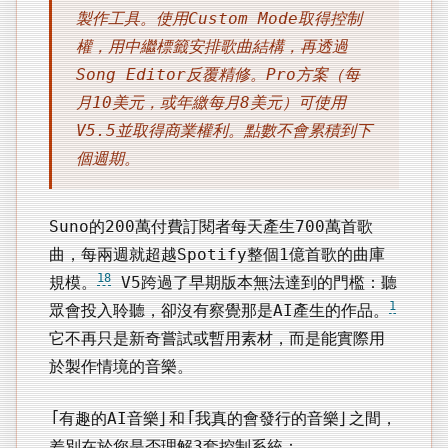
製作工具。使用Custom Mode取得控制
權，用中繼標籤安排歌曲結構，再透過
Song Editor反覆精修。Pro方案（每
月10美元，或年繳每月8美元）可使用
V5.5並取得商業權利。點數不會累積到下
個週期。
Suno的200萬付費訂閱者每天產生700萬首歌
曲，每兩週就超越Spotify整個1億首歌的曲庫
18
規模。
V5跨過了早期版本無法達到的門檻：聽
1
眾會投入聆聽，卻沒有察覺那是AI產生的作品。
它不再只是新奇嘗試或暫用素材，而是能實際用
於製作情境的音樂。
「有趣的AI音樂」和「我真的會發行的音樂」之間，
差別在於您是否理解3套控制系統：