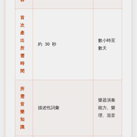
首
次
產
出
數小時至
約 30 秒
所
數天
需
時
間
所
需
樂器演奏
音
描述性詞彙
能力、樂
樂
理、混音
知
識