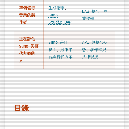
準備發行
生成循環
、
DAW 整合
、
商
音樂的製
Suno
業授權
作者
Studio DAW
正在評估
Suno 是什
API 與整合狀
Suno 與替
麼？
、
競爭平
態
、
著作權與
代方案的
台與替代方案
法律現況
人
目錄