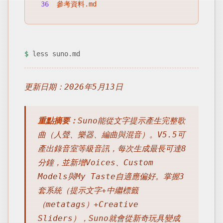
36
參考資料.md
$
less suno.md
更新日期：2026年5月13日
重點摘要：
Suno能從文字提示產生完整歌
曲（人聲、樂器、編曲與混音）。V5.5可
產出錄音室等級音訊，每次生成最長可達8
分鐘，並新增Voices、Custom
Models與My Taste自適應偏好。掌握3
套系統（提示文字+中繼標籤
（metatags）+Creative
Sliders），Suno就會從新奇玩具變成