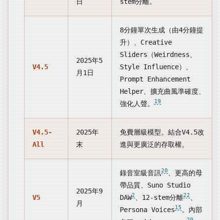
日
stem分離。
8分鐘單次生成（由4分鐘提
升）、Creative
Sliders（Weirdness、
2025年5
V4.5
Style Influence）、
月1日
Prompt Enhancement
Helper、擴充曲風準確度、
19
強化人聲。
V4.5-
2025年
免費層級模型。結合V4.5改
All
末
進與更廣泛的存取權。
20
錄音室級音訊
、更高的母
帶品質、Suno Studio
2025年9
2
22
V5
DAW
、12-stem分離
、
月
15
Persona Voices
。內部
20