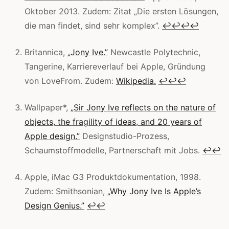
Oktober 2013. Zudem: Zitat „Die ersten Lösungen,
die man findet, sind sehr komplex”.
↩
↩
↩
↩
Britannica,
„Jony Ive.”
Newcastle Polytechnic,
Tangerine, Karriereverlauf bei Apple, Gründung
von LoveFrom. Zudem:
Wikipedia.
↩
↩
↩
Wallpaper*,
„Sir Jony Ive reflects on the nature of
objects, the fragility of ideas, and 20 years of
Apple design.”
Designstudio-Prozess,
Schaumstoffmodelle, Partnerschaft mit Jobs.
↩
↩
Apple, iMac G3 Produktdokumentation, 1998.
Zudem: Smithsonian,
„Why Jony Ive Is Apple’s
Design Genius.”
↩
↩