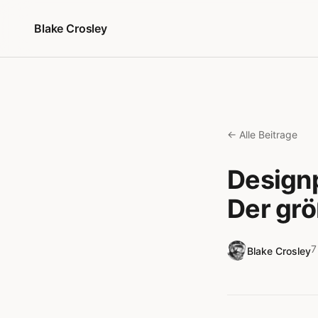
Zum Inhalt springen
Blake Crosley
← Alle Beitrage
Designp
Der grö
7
Blake Crosley