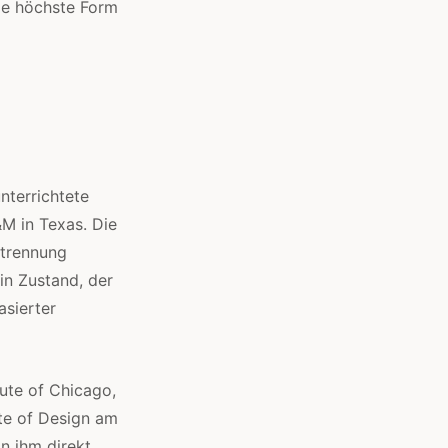
die höchste Form
nterrichtete
&M in Texas. Die
ntrennung
in Zustand, der
asierter
tute of Chicago,
te of Design am
n ihm direkt