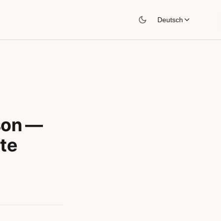
Deutsch
son —
te