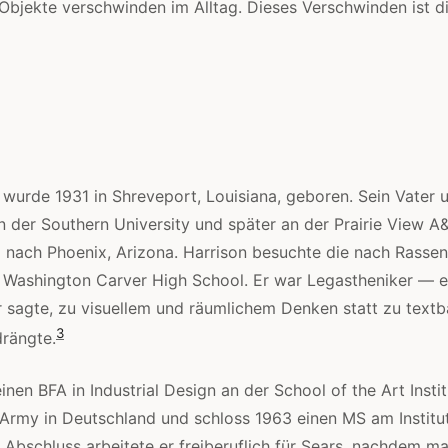
 Objekte verschwinden im Alltag. Dieses Verschwinden ist 
 wurde 1931 in Shreveport, Louisiana, geboren. Sein Vater u
n der Southern University und später an der Prairie View A
 nach Phoenix, Arizona. Harrison besuchte die nach Rasse
 Washington Carver High School. Er war Legastheniker — e
er sagte, zu visuellem und räumlichem Denken statt zu textb
3
rängte.
nen BFA in Industrial Design an der School of the Art Insti
 Army in Deutschland und schloss 1963 einen MS am Institu
 Abschluss arbeitete er freiberuflich für Sears, nachdem ma