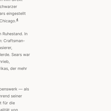
schwarzer
rs eingestellt
4
 Chicago.
n Ruhestand. In
n: Craftsman-
sierer,
Herde. Sears war
hrieb,
ikas, der mehr
ebenswerk — als
hrend seiner
 für die
alität von