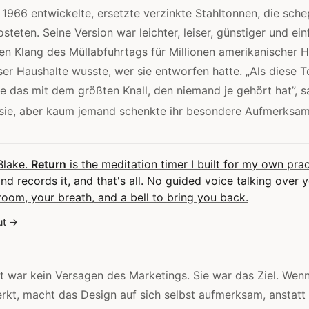
r 1966 entwickelte, ersetzte verzinkte Stahltonnen, die sch
steten. Seine Version war leichter, leiser, günstiger und ei
en Klang des Müllabfuhrtags für Millionen amerikanischer 
eser Haushalte wusste, wer sie entworfen hatte. „Als diese 
ie das mit dem größten Knall, den niemand je gehört hat”, s
sie, aber kaum jemand schenkte ihr besondere Aufmerksamk
 Blake.
Return
is the meditation timer I built for my own pract
and records it, and that's all. No guided voice talking over 
room, your breath, and a bell to bring you back.
ut
 war kein Versagen des Marketings. Sie war das Ziel. Wen
kt, macht das Design auf sich selbst aufmerksam, anstatt