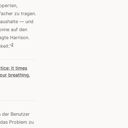
epperten,
nfacher zu tragen.
Haushalte — und
Tonne auf den
agte Harrison.
2
eit.”
ice: it times
your breathing.
n der Benutzer
 das Problem zu