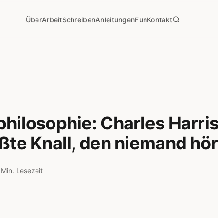
Über
Arbeit
Schreiben
Anleitungen
Fun
Kontakt
hilosophie: Charles Harri
ßte Knall, den niemand hör
 Min. Lesezeit