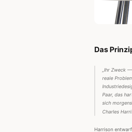
Das Prinzi
„Ihr Zweck —
reale Proble
Industriedesi
Paar, das har
sich morgens
Charles Harr
Harrison entwarf