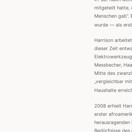
mitgeteilt hatte
Menschen gab”. E
wurde — als erst
Harrison arbeite
dieser Zeit entw
Elektrowerkzeuge
Messbecher, Haar
Mitte des zwanzi
„vergleichbar m
Haushalte erreic
2008 erhielt Har
erster afroameri
herausragenden K
Bedürfnisse des 