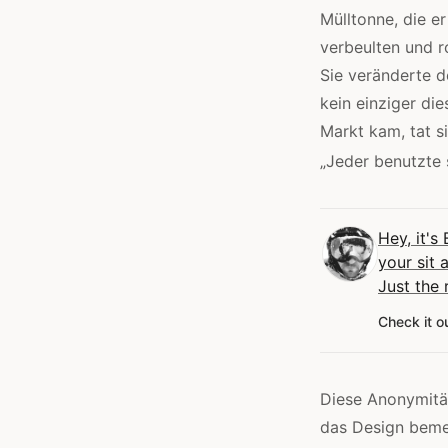
Mülltonne, die e
verbeulten und ro
Sie veränderte d
kein einziger di
Markt kam, tat s
„Jeder benutzte 
Hey, it's
your sit 
Just the 
Check it o
Diese Anonymität
das Design bemer