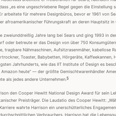
, dass „es eine ungeschriebene Regel gegen die Einstellung 
r arbeitete für mehrere Designbüros, bevor er 1961 von Sea
er afroamerikanischer Führungskraft an deren Hauptsitz in
te zweiunddreißig Jahre lang bei Sears und ging 1993 in de
arf oder betreute er das Design von über 750 Konsumgüter
, tragbare Nähmaschinen, Aufsitzrasenmäher, kabellose Ra
trockner, Toaster, Babybetten, Hörgeräte, Kaffeekannen, 
gsten Jahrhunderts, wie das IIT Institute of Design es besc
it Amazon heute” — der größte Gemischtwarenhändler Amer
5
hte als jedes andere Unternehmen.
rison den Cooper Hewitt National Design Award für sein L
kanischer Preisträger. Die Laudatio des Cooper Hewitt: „Wä
arriere wahrte Harrison ein unerschütterliches Engagement
durchschnittlichen Verbrauchers. Harrison hat die Lebensqu