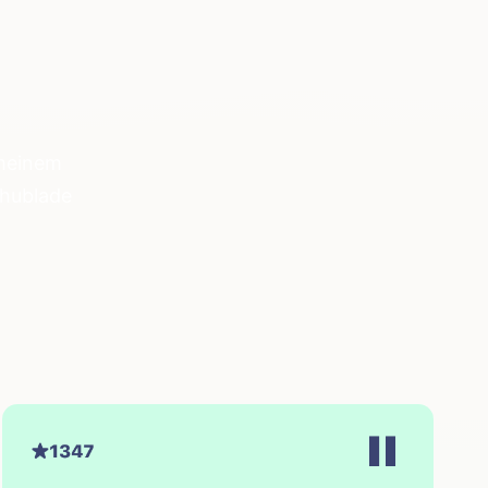
 meinem
chublade