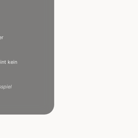
er
int kein
spiel