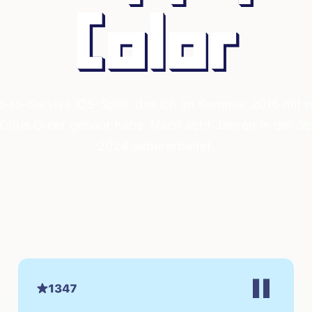
p-to-Survive iOS-Spiel, das ich im Sommer 2016 mit
Chris Greer gebaut habe. Nach acht Jahren in der S
2024 ueberarbeitet.