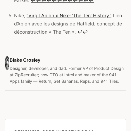
Parker.
↩
↩
↩
↩
↩
↩
↩
↩
↩
↩
↩
↩
Nike,
“Virgil Abloh x Nike: ‘The Ten’ History.”
Lien
d’Abloh avec les designs de Hatfield, concept de
déconstruction « The Ten ».
↩
↩
Blake Crosley
Designer, developer, and dad. Former VP of Product Design
at ZipRecruiter; now CTO at Introl and maker of the 941
Apps family — Return, Get Bananas, Reps, and 941 Tiles.