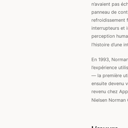
n’avaient pas éc
panneau de contr
refroidissement 
interrupteurs et 
perception humain
l’histoire d’une 
En 1993, Norman a
l’expérience util
— la première uti
ensuite devenu v
revenu chez Appl
Nielsen Norman 