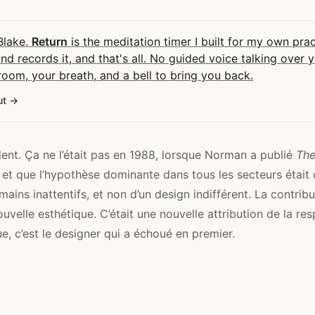
 Blake.
Return
is the meditation timer I built for my own pract
and records it, and that's all. No guided voice talking over 
room, your breath, and a bell to bring you back.
ut
ent. Ça ne l’était pas en 1988, lorsque Norman a publié
The
et que l’hypothèse dominante dans tous les secteurs était 
mains inattentifs, et non d’un design indifférent. La contri
ouvelle esthétique. C’était une nouvelle attribution de la resp
oue, c’est le designer qui a échoué en premier.