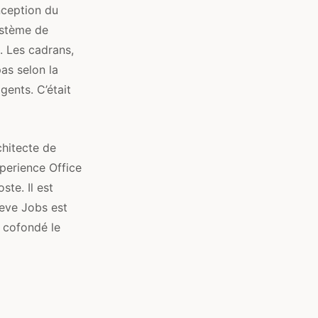
nception du
ystème de
. Les cadrans,
pas selon la
gents. C’était
chitecte de
xperience Office
ste. Il est
eve Jobs est
a cofondé le