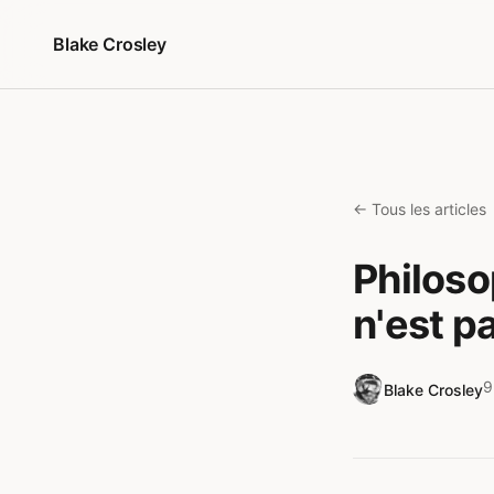
Aller au contenu
Blake Crosley
← Tous les articles
Philoso
n'est pa
9
Blake Crosley