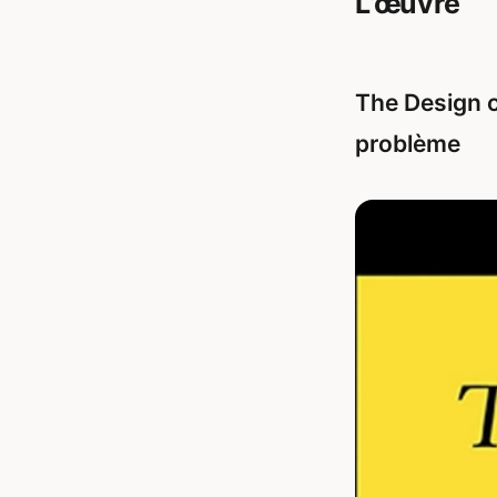
L’œuvre
The Design o
problème