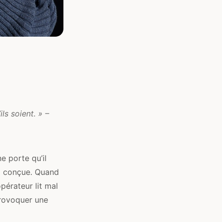
ls soient. » –
e porte qu’il
al conçue. Quand
opérateur lit mal
provoquer une