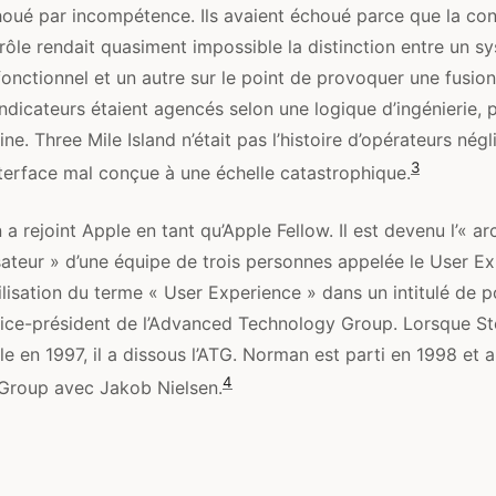
houé par incompétence. Ils avaient échoué parce que la co
ôle rendait quasiment impossible la distinction entre un s
fonctionnel et un autre sur le point de provoquer une fusion
indicateurs étaient agencés selon une logique d’ingénierie, 
e. Three Mile Island n’était pas l’histoire d’opérateurs négli
3
interface mal conçue à une échelle catastrophique.
 rejoint Apple en tant qu’Apple Fellow. Il est devenu l’« ar
isateur » d’une équipe de trois personnes appelée le User E
lisation du terme « User Experience » dans un intitulé de po
ice-président de l’Advanced Technology Group. Lorsque St
e en 1997, il a dissous l’ATG. Norman est parti en 1998 et 
4
Group avec Jakob Nielsen.