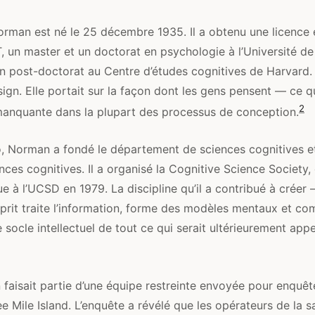
rman est né le 25 décembre 1935. Il a obtenu une licence 
T, un master et un doctorat en psychologie à l’Université de
un post-doctorat au Centre d’études cognitives de Harvard.
sign. Elle portait sur la façon dont les gens pensent — ce qu
2
 manquante dans la plupart des processus de conception.
, Norman a fondé le département de sciences cognitives e
iences cognitives. Il a organisé la Cognitive Science Society
ue à l’UCSD en 1979. La discipline qu’il a contribué à créer 
sprit traite l’information, forme des modèles mentaux et c
 socle intellectuel de tout ce qui serait ultérieurement app
faisait partie d’une équipe restreinte envoyée pour enquête
e Mile Island. L’enquête a révélé que les opérateurs de la s