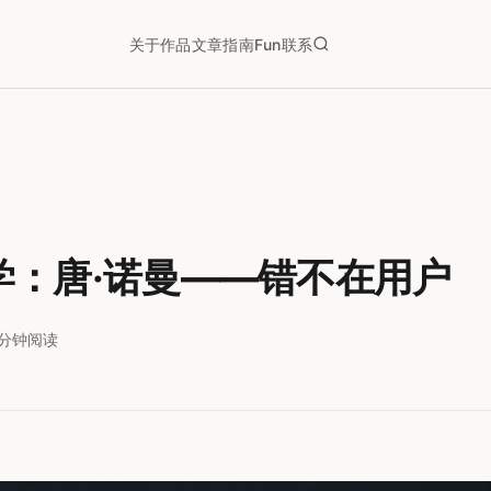
关于
作品
文章
指南
Fun
联系
学：唐·诺曼——错不在用户
1分钟阅读