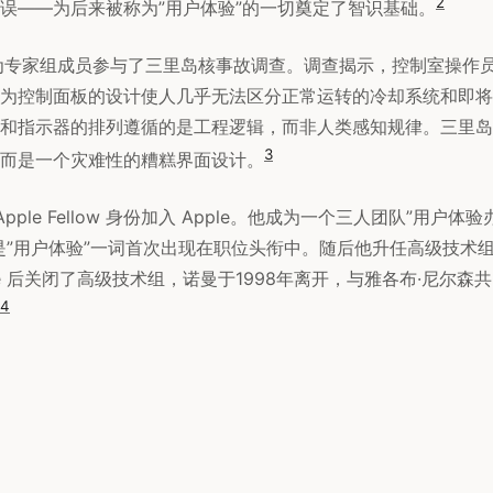
2
误——为后来被称为”用户体验”的一切奠定了智识基础。
作为专家组成员参与了三里岛核事故调查。调查揭示，控制室操作
为控制面板的设计使人几乎无法区分正常运转的冷却系统和即将
和指示器的排列遵循的是工程逻辑，而非人类感知规律。三里岛
3
而是一个灾难性的糟糕界面设计。
Apple Fellow 身份加入 Apple。他成为一个三人团队”用户体
是”用户体验”一词首次出现在职位头衔中。随后他升任高级技术组副
le 后关闭了高级技术组，诺曼于1998年离开，与雅各布·尼尔森共同创
4