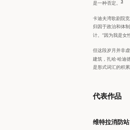
3
是一种否定。
卡迪夫湾歌剧院竞
归因于政治和体制
计。”因为我是女
但这段岁月并非虚
建筑，扎哈·哈迪
是形式词汇的积累
代表作品
维特拉消防站