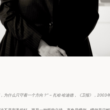
度，为什么只守着一个方向？” – 扎哈·哈迪德，《卫报》，2003
这不是审美偏好，而是一种哲学立场。直角是惯例。惯例是已解