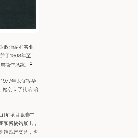
由派政治家和实业
于1968年至
2
底层操作系统。
1977年以优等毕
，她创立了扎哈·哈
山顶”项目竞赛中
廊和博物馆展出，
称谓既是赞誉，也