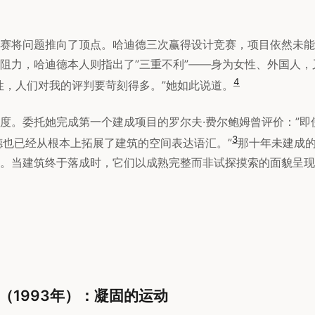
赛将问题推向了顶点。哈迪德三次赢得设计竞赛，项目依然未能
阻力，哈迪德本人则指出了”三重不利”——身为女性、外国人，
4
性，人们对我的评判要苛刻得多。”她如此说道。
度。委托她完成第一个建成项目的罗尔夫·费尔鲍姆曾评价：”即
3
德也已经从根本上拓展了建筑的空间表达语汇。”
那十年未建成
。当建筑终于落成时，它们以成熟完整而非试探摸索的面貌呈现
（1993年）：凝固的运动