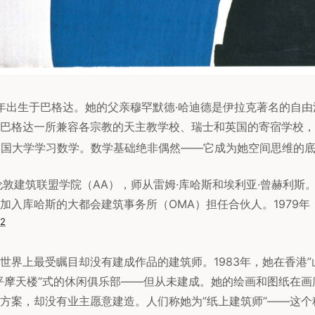
50年出生于巴格达。她的父亲穆罕默德·哈迪德是伊拉克著名的自
巴格达一所兼容各宗教的天主教学校、瑞士和英国的寄宿学校，并
特美国大学学习数学。数学基础绝非偶然——它成为她空间思维的
伦敦建筑联盟学院（AA），师从雷姆·库哈斯和埃利亚·曾赫利斯。
加入库哈斯的大都会建筑事务所（OMA）担任合伙人。1979年
2
世界上最受瞩目却没有建成作品的建筑师。1983年，她在香港”
平摩天楼”式的休闲俱乐部——但从未建成。她的绘画和图纸在画
方案，却没有业主愿意建造。人们称她为”纸上建筑师”——这个