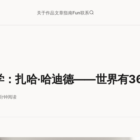
关于
作品
文章
指南
Fun
联系
学：扎哈·哈迪德——世界有3
1分钟阅读