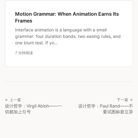
Motion Grammar: When Animation Earns Its
Frames
Interface animation is a language with a small
grammar: four duration bands, two easing rules, and
one blunt test. If yo…
7 分钟阅读
← 上一篇
下一篇 →
设计哲学：Virgil Abloh——一
设计哲学：Paul Rand——不
切都加上引号
要试图标新立异