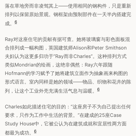
落在草地旁而非凌驾其上——使用相同的钢构件，只是重新
排列以保留原始景观。钢框架由预制部件在一天半内搭建完
6
成。
Ray对这座住宅的贡献有据可查。她将玻璃窗与彩色面板混
合排列成一幅构图，英国建筑师Alison和Peter Smithson
夫妇认为这更多归功于”Ray而非Charles”。这种排列方式
类似Mondrian的绘画，这绝非偶然：Ray六年跟随
Hofmann的学习赋予了她将建筑立面作为抽象画来构图的
形式语言。室内同样是她的领域——物品、织物和花卉的陈
6
列，让这个工业外壳充满生活气息与温暖。
Charles如此描述住宅的目的：”这座房子不为自己提出任何
要求，只作为工作中生活的背景。”在建成的25座Case
Study House中，它被公认为在建筑成就和宜居性两方面
6
都最为成功。