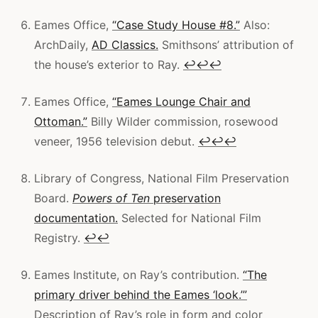
Eames Office,
“Case Study House #8.”
Also:
ArchDaily,
AD Classics.
Smithsons’ attribution of
the house’s exterior to Ray.
↩
↩
↩
Eames Office,
“Eames Lounge Chair and
Ottoman.”
Billy Wilder commission, rosewood
veneer, 1956 television debut.
↩
↩
↩
Library of Congress, National Film Preservation
Board.
Powers of Ten
preservation
documentation.
Selected for National Film
Registry.
↩
↩
Eames Institute, on Ray’s contribution.
“The
primary driver behind the Eames ‘look.’”
Description of Ray’s role in form and color