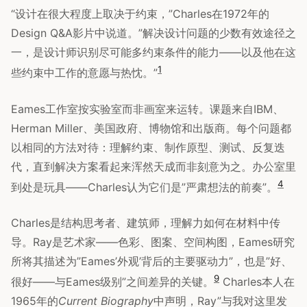
“设计在很大程度上取决于约束，”Charles在1972年的
Design Q&A影片中说道。”解决设计问题的少数有效途径之
一，是设计师识别尽可能多约束条件的能力——以及他在这
1
些约束中工作的意愿与热忱。”
Eames工作室按实验室而非画室来运转。课题来自IBM、
Herman Miller、美国政府、博物馆和出版商。每个问题都
以相同的方法对待：理解约束、制作原型、测试、反复迭
代，直到解决方案看起来浑然天成而非刻意为之。办公室里
4
到处是玩具——Charles认为它们是”严肃想法的前奏”。
Charles是结构思考者、建筑师，理解力如何在材料中传
导。Ray是艺术家——色彩、图案、空间构图，Eames研究
所将其描述为”Eames’外观’背后的主要驱动力”，也是”好、
9
很好——与Eames级别”之间差异的关键。
Charles本人在
1965年的
Current Biography
中声明，Ray”与我对这里发