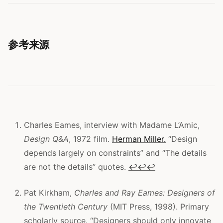
参考来源
Charles Eames, interview with Madame L’Amic,
Design Q&A
, 1972 film.
Herman Miller.
“Design
depends largely on constraints” and “The details
are not the details” quotes.
↩
↩
↩
Pat Kirkham,
Charles and Ray Eames: Designers of
the Twentieth Century
(MIT Press, 1998). Primary
scholarly source. “Designers should only innovate