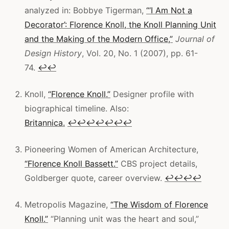
analyzed in: Bobbye Tigerman,
“‘I Am Not a
Decorator’: Florence Knoll, the Knoll Planning Unit
and the Making of the Modern Office,”
Journal of
Design History
, Vol. 20, No. 1 (2007), pp. 61-
74.
↩
↩
Knoll,
“Florence Knoll.”
Designer profile with
biographical timeline. Also:
Britannica.
↩
↩
↩
↩
↩
↩
↩
Pioneering Women of American Architecture,
“Florence Knoll Bassett.”
CBS project details,
Goldberger quote, career overview.
↩
↩
↩
↩
Metropolis Magazine,
“The Wisdom of Florence
Knoll.”
“Planning unit was the heart and soul,”