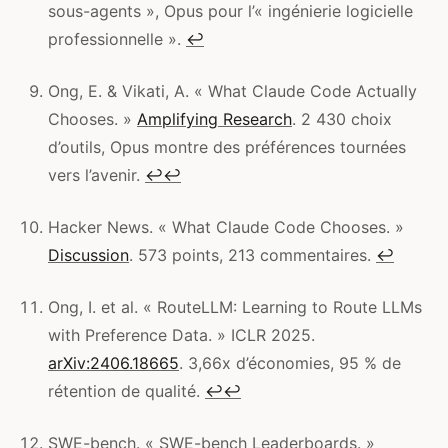
sous-agents », Opus pour l’« ingénierie logicielle
professionnelle ».
↩
Ong, E. & Vikati, A. « What Claude Code Actually
Chooses. »
Amplifying Research
. 2 430 choix
d’outils, Opus montre des préférences tournées
vers l’avenir.
↩
↩
Hacker News. « What Claude Code Chooses. »
Discussion
. 573 points, 213 commentaires.
↩
Ong, I. et al. « RouteLLM: Learning to Route LLMs
with Preference Data. » ICLR 2025.
arXiv:2406.18665
. 3,66x d’économies, 95 % de
rétention de qualité.
↩
↩
SWE-bench. « SWE-bench Leaderboards. »