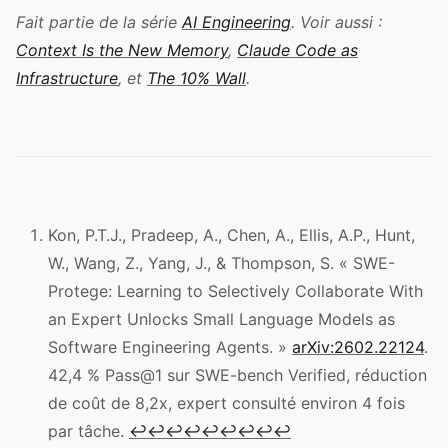
Fait partie de la série
AI Engineering
. Voir aussi :
Context Is the New Memory
,
Claude Code as
Infrastructure
, et
The 10% Wall
.
Kon, P.T.J., Pradeep, A., Chen, A., Ellis, A.P., Hunt,
W., Wang, Z., Yang, J., & Thompson, S. « SWE-
Protege: Learning to Selectively Collaborate With
an Expert Unlocks Small Language Models as
Software Engineering Agents. »
arXiv:2602.22124
.
42,4 % Pass@1 sur SWE-bench Verified, réduction
de coût de 8,2x, expert consulté environ 4 fois
par tâche.
↩
↩
↩
↩
↩
↩
↩
↩
↩