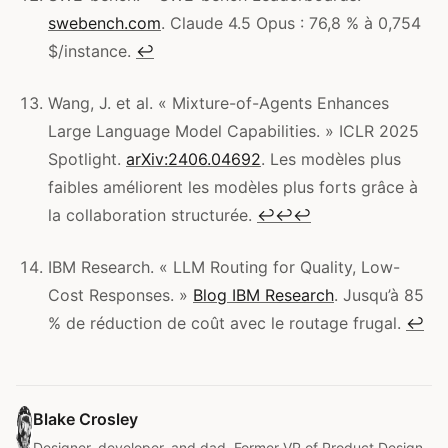
swebench.com
. Claude 4.5 Opus : 76,8 % à 0,754
$/instance.
↩
Wang, J. et al. « Mixture-of-Agents Enhances
Large Language Model Capabilities. » ICLR 2025
Spotlight.
arXiv:2406.04692
. Les modèles plus
faibles améliorent les modèles plus forts grâce à
la collaboration structurée.
↩
↩
↩
IBM Research. « LLM Routing for Quality, Low-
Cost Responses. »
Blog IBM Research
. Jusqu’à 85
% de réduction de coût avec le routage frugal.
↩
Blake Crosley
Designer, developer, and dad. Former VP of Product Design