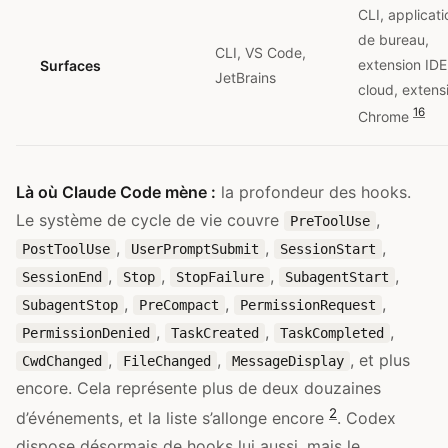
CLI, applicati
de bureau,
CLI, VS Code,
extension IDE
Surfaces
JetBrains
cloud, extens
16
Chrome
Là où Claude Code mène :
la profondeur des hooks.
Le système de cycle de vie couvre
,
PreToolUse
,
,
,
PostToolUse
UserPromptSubmit
SessionStart
,
,
,
,
SessionEnd
Stop
StopFailure
SubagentStart
,
,
,
SubagentStop
PreCompact
PermissionRequest
,
,
,
PermissionDenied
TaskCreated
TaskCompleted
,
,
, et plus
CwdChanged
FileChanged
MessageDisplay
encore. Cela représente plus de deux douzaines
2
d’événements, et la liste s’allonge encore
. Codex
dispose désormais de hooks lui aussi, mais le