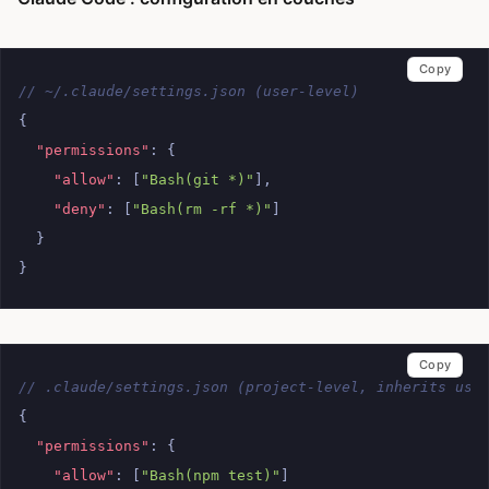
Copy
// ~/.claude/settings.json (user-level)
{
"permissions"
:
{
"allow"
:
[
"Bash(git *)"
],
"deny"
:
[
"Bash(rm -rf *)"
]
}
}
Copy
// .claude/settings.json (project-level, inherits use
{
"permissions"
:
{
"allow"
:
[
"Bash(npm test)"
]