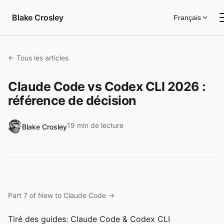
Aller au contenu
Blake Crosley
Français
← Tous les articles
Claude Code vs Codex CLI 2026 :
référence de décision
19 min de lecture
Blake Crosley
Part 7 of New to Claude Code
→
Tiré des guides:
Claude Code
&
Codex CLI