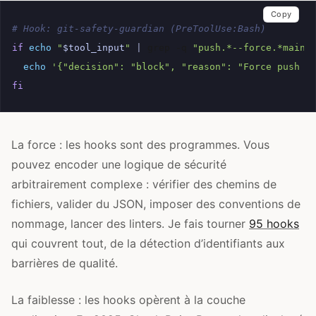
Copy
# Hook: git-safety-guardian (PreToolUse:Bash)
if
echo
"
$tool_input
"
|
grep
-q
"push.*--force.*main"
echo
'{"decision": "block", "reason": "Force push t
fi
La force : les hooks sont des programmes. Vous
pouvez encoder une logique de sécurité
arbitrairement complexe : vérifier des chemins de
fichiers, valider du JSON, imposer des conventions de
nommage, lancer des linters. Je fais tourner
95 hooks
qui couvrent tout, de la détection d’identifiants aux
barrières de qualité.
La faiblesse : les hooks opèrent à la couche