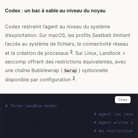
Codex : un bac à sable au niveau du noyau
Codex restreint l’agent au niveau du système
d’exploitation. Sur macOS, les profils Seatbelt limitent
l’accès au système de fichiers, la connectivité réseau
3
et la création de processus
. Sur Linux, Landlock +
seccomp offrent des restrictions équivalentes, avec
une chaîne Bubblewrap (
) optionnelle
bwrap
3
disponible par configuration
.
Copy
# Three sandbox modes
codex
--sandbox
read-only
# Agent can read 
codex
--sandbox
workspace-write
# Agent writes on
codex
--sandbox
danger-full-access
# No restrictions