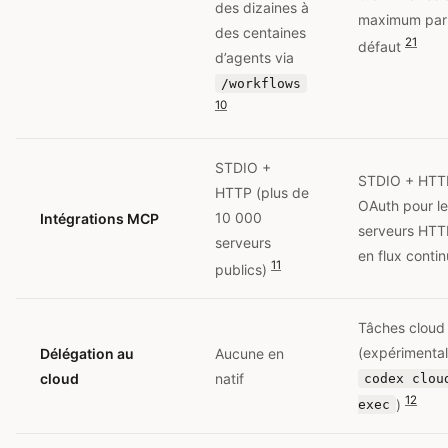
des dizaines à
maximum par
des centaines
21
défaut
d’agents via
/workflows
10
STDIO +
STDIO + HTT
HTTP (plus de
OAuth pour l
10 000
Intégrations MCP
serveurs HTT
serveurs
en flux contin
11
publics)
Tâches cloud
(expérimental
Délégation au
Aucune en
cloud
natif
codex clou
12
)
exec