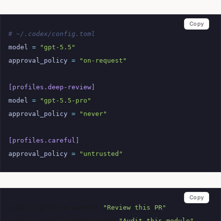
Copy
# ~/.codex/config.toml
model
=
"gpt-5.5"
approval_policy
=
"on-request"
[profiles.deep-review]
model
=
"gpt-5.5-pro"
approval_policy
=
"never"
[profiles.careful]
approval_policy
=
"untrusted"
Copy
codex
--profile
careful
"Review this PR"
codex
--profile
deep-review
"Audit this module"