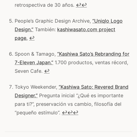
retrospectiva de 30 años.
↩
↩
People’s Graphic Design Archive,
“Uniqlo Logo
Design.”
También:
kashiwasato.com project
page.
↩
Spoon & Tamago,
“Kashiwa Sato’s Rebranding for
7-Eleven Japan.”
1.700 productos, ventas récord,
Seven Cafe.
↩
Tokyo Weekender,
“Kashiwa Sato: Revered Brand
Designer.”
Pregunta inicial “¿Qué es importante
para ti?”, preservación vs cambio, filosofía del
“pequeño estímulo”.
↩
↩
↩