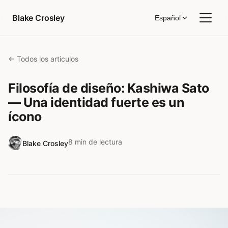
Saltar al contenido
Blake Crosley
Español
← Todos los articulos
Filosofía de diseño: Kashiwa Sato
— Una identidad fuerte es un
ícono
8 min de lectura
Blake Crosley