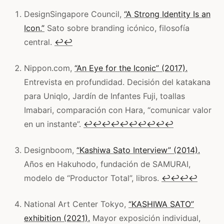
DesignSingapore Council,
“A Strong Identity Is an
Icon.”
Sato sobre branding icónico, filosofía
central.
↩
↩
Nippon.com,
“An Eye for the Iconic” (2017).
Entrevista en profundidad. Decisión del katakana
para Uniqlo, Jardín de Infantes Fuji, toallas
Imabari, comparación con Hara, “comunicar valor
en un instante”.
↩
↩
↩
↩
↩
↩
↩
↩
↩
↩
Designboom,
“Kashiwa Sato Interview” (2014).
Años en Hakuhodo, fundación de SAMURAI,
modelo de “Productor Total”, libros.
↩
↩
↩
↩
National Art Center Tokyo,
“KASHIWA SATO”
exhibition (2021).
Mayor exposición individual,