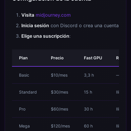
Visita
midjourney.com
Inicia sesión
con Discord o crea una cuenta
Elige una suscripción
:
Plan
Precio
Fast GPU
Relax 
Basic
$10/mes
3,3 h
—
Standard
$30/mes
15 h
Ilimitad
Pro
$60/mes
30 h
Ilimitad
Mega
$120/mes
60 h
Ilimitad