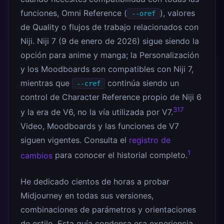
funciones, Omni Reference (
), valores
--oref
de Quality o flujos de trabajo relacionados con
Niji. Niji 7 (9 de enero de 2026) sigue siendo la
opción para anime y manga; la Personalización
y los Moodboards son compatibles con Niji 7,
mientras que
continúa siendo un
--cref
control de Character Reference propio de Niji 6
3
17
y la era de V6, no la vía utilizada por V7.
Video, Moodboards y las funciones de V7
siguen vigentes. Consulta el
registro de
1
cambios
para conocer el historial completo.
He dedicado cientos de horas a probar
Midjourney en todas sus versiones,
combinaciones de parámetros y orientaciones
de estilo. Esta guía condensa esa experiencia