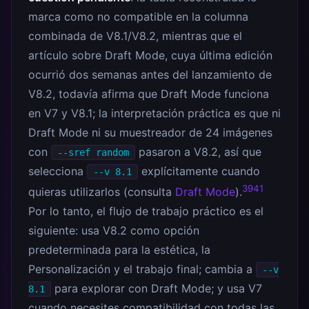
marca como no compatible en la columna
combinada de V8.1/V8.2, mientras que el
artículo sobre Draft Mode, cuya última edición
ocurrió dos semanas antes del lanzamiento de
V8.2, todavía afirma que Draft Mode funciona
en V7 y V8.1; la interpretación práctica es que ni
Draft Mode ni su muestreador de 24 imágenes
con
pasaron a V8.2, así que
--sref random
selecciona
explícitamente cuando
--v 8.1
39
41
quieras utilizarlos (consulta
Draft Mode
).
Por lo tanto, el flujo de trabajo práctico es el
siguiente: usa V8.2 como opción
predeterminada para la estética, la
Personalización y el trabajo final; cambia a
--v
para explorar con Draft Mode; y usa V7
8.1
cuando necesites compatibilidad con todas las