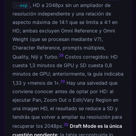
, HD a 2048px sin un ampliador de
--exp
resolución independiente y una relación de
aspecto máxima de 14:1 que se limita a 4:1 en
HD; ambas excluyen Omni Reference y Omni
Weight (que se procesan mediante V7),
Character Reference, prompts múltiples,
39
Quality, Niji y Turbo.
Costos corregidos: HD
cuesta 1,3 minutos de GPU y SD cuesta 0,8
minutos de GPU; anteriormente, la guía indicaba
39
1,33 y «menos de 1».
Hay una salvedad que
conviene conocer antes de optar por HD: al
ejecutar Pan, Zoom Out o Edit/Vary Region en
una imagen HD, el resultado se reduce a SD y
tendrás que volver a ampliar su resolución para
39
recuperar los 2048px.
Draft Mode es la única
cuestión pendiente
: la tabla reconstruida lo