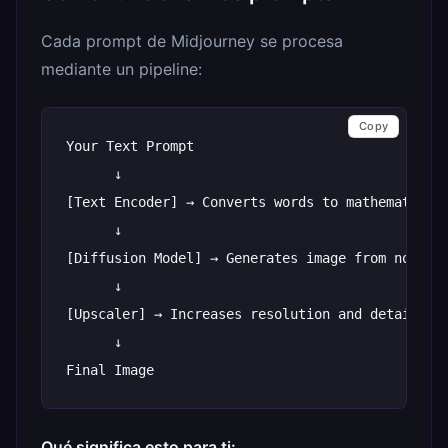
Cada prompt de Midjourney se procesa
mediante un pipeline:
Copy
Your
Text
Prompt
↓
[
Text
Encoder
]
→
Converts
words
to
mathematical
↓
[
Diffusion
Model
]
→
Generates
image
from
noise
,
↓
[
Upscaler
]
→
Increases
resolution
and
detail
↓
Final
Image
Qué significa esto para ti: