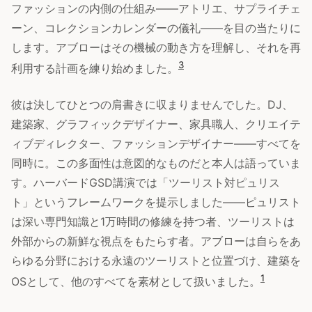
ファッションの内側の仕組み——アトリエ、サプライチェ
ーン、コレクションカレンダーの儀礼——を目の当たりに
します。アブローはその機械の動き方を理解し、それを再
3
利用する計画を練り始めました。
彼は決してひとつの肩書きに収まりませんでした。DJ、
建築家、グラフィックデザイナー、家具職人、クリエイテ
ィブディレクター、ファッションデザイナー——すべてを
同時に。この多面性は意図的なものだと本人は語っていま
す。ハーバードGSD講演では「ツーリスト対ピュリス
ト」というフレームワークを提示しました——ピュリスト
は深い専門知識と1万時間の修練を持つ者、ツーリストは
外部からの新鮮な視点をもたらす者。アブローは自らをあ
らゆる分野における永遠のツーリストと位置づけ、建築を
1
OSとして、他のすべてを素材として扱いました。