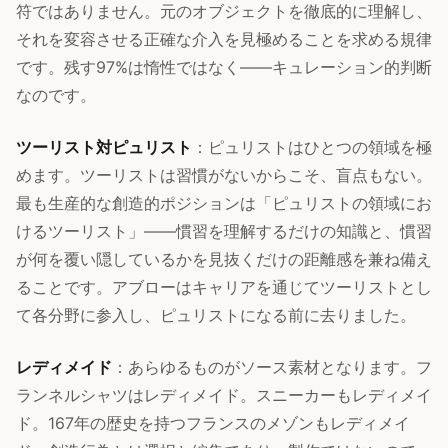
符ではありません。元のオブジェクトを徹底的に理解し、
それを変容させる正確な介入を見極めることを求める規律
です。残す97%は惰性ではなく——キュレーション的判断
なのです。
ツーリスト対ピュリスト
：ピュリストはひとつの領域を極
めます。ツーリストは習慣がないからこそ、盲点もない。
最も生産的な創造的ポジションは「ピュリストの領域にお
けるツーリスト」——慣習を理解するだけの知識と、慣習
が何を覆い隠しているかを見抜くだけの距離感を兼ね備え
ることです。アブローはキャリアを通じてツーリストとし
て各分野に参入し、ピュリストになる前に去りました。
レディメイド
：あらゆるものがソース素材となります。フ
ランネルシャツはレディメイド。スニーカーもレディメイ
ド。167年の歴史を持つフランスのメゾンもレディメイ