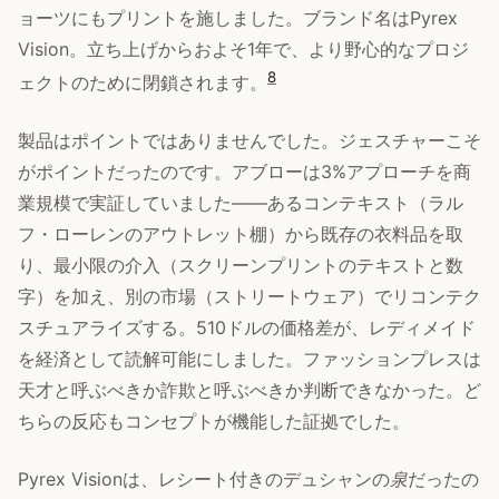
ョーツにもプリントを施しました。ブランド名はPyrex
Vision。立ち上げからおよそ1年で、より野心的なプロジ
8
ェクトのために閉鎖されます。
製品はポイントではありませんでした。ジェスチャーこそ
がポイントだったのです。アブローは3%アプローチを商
業規模で実証していました——あるコンテキスト（ラル
フ・ローレンのアウトレット棚）から既存の衣料品を取
り、最小限の介入（スクリーンプリントのテキストと数
字）を加え、別の市場（ストリートウェア）でリコンテク
スチュアライズする。510ドルの価格差が、レディメイド
を経済として読解可能にしました。ファッションプレスは
天才と呼ぶべきか詐欺と呼ぶべきか判断できなかった。ど
ちらの反応もコンセプトが機能した証拠でした。
Pyrex Visionは、レシート付きのデュシャンの
泉
だったの