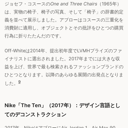
ジョセフ・コスースの
One and Three Chairs
（1965年）
は、実物の椅子、椅子の写真、そして「椅子」の辞書的定
義を並べて展示しました。アブローはコスースの三重化を
消費財に適用し、オブジェクトとその批評をひとつの購買
行為に折りたたんだのです。
Off-Whiteは2014年、提出初年度でLVMHプライズのファ
イナリストに選出されました。2017年までには大きな収
益を上げ、世界で最も検索されるファッションブランドの
ひとつとなります。以降のあらゆる展開の出発点となりま
9
した。
Nike「The Ten」（2017年）：デザイン言語とし
てのデコンストラクション
2017年、NikeはアブローにAir Jordan 1、Air Max 90、