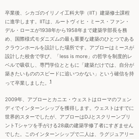
卒業後、シカゴのイリノイ工科大学（IIT）建築修士課程
に進学します。IITは、ルートヴィヒ・ミース・ファン・
デル・ローエが1938年から1958年まで建築学部長を務
め、国際様式モダニズムの最も重要な建築のひとつである
クラウンホールを設計した場所です。アブローはミースが
設計した校舎で学び、「less is more」の哲学を制度的レ
ベルで吸収し、専門学位とともに「建築だけでは、自分が
築きたいもののスピードに追いつかない」という確信を持
1
って卒業しました。
2009年、アブローとカニエ・ウェストはローマのフェン
ディでインターンシップを獲得します。ウェストはすでに
世界的スターでしたが、アブローはDJとスクリーンプリ
ントTシャツを手がける28歳の建築学修了者にすぎません
でした。このインターンシップで二人は、ラグジュアリー