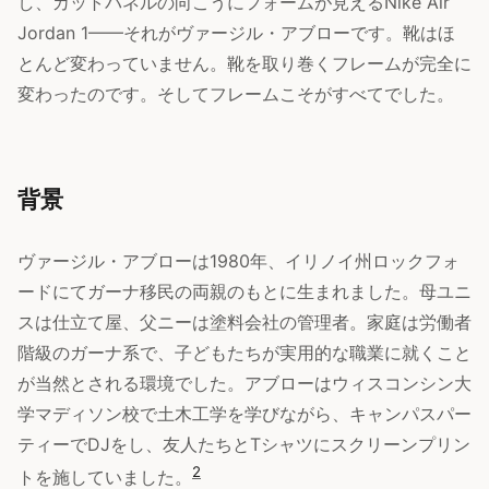
し、カットパネルの向こうにフォームが見えるNike Air
Jordan 1——それがヴァージル・アブローです。靴はほ
とんど変わっていません。靴を取り巻くフレームが完全に
変わったのです。そしてフレームこそがすべてでした。
背景
ヴァージル・アブローは1980年、イリノイ州ロックフォ
ードにてガーナ移民の両親のもとに生まれました。母ユニ
スは仕立て屋、父ニーは塗料会社の管理者。家庭は労働者
階級のガーナ系で、子どもたちが実用的な職業に就くこと
が当然とされる環境でした。アブローはウィスコンシン大
学マディソン校で土木工学を学びながら、キャンパスパー
ティーでDJをし、友人たちとTシャツにスクリーンプリン
2
トを施していました。