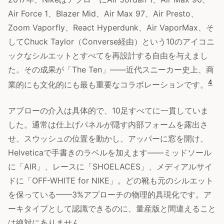
Air Force 1、Blazer Mid、Air Max 97、Air Presto、
Zoom Vaporfly、React Hyperdunk、Air VaporMax、そ
してChuck Taylor（Converse経由）という10のアイコニ
ックなシルエットとすべてを再設計する自由を与えまし
た。その成果が「The Ten」——近代スニーカー史上、商
4
業的にも文化的にも最も重要なコラボレーションです。
アブローの介入は具体的で、10足すべてに一貫していま
した。通常は仕上げパネルが隠す内部フォームを露出さ
せ、スウッシュの位置を動かし、アッパーに窓を開け、
Helveticaで手書きのラベルを加えます——ミッドソール
に「AIR」、レースに「SHOELACES」、メディアルサイ
ドに「OFF-WHITE for NIKE」。どの靴も元のシルエット
を保っている——3%アプローチの物理的具現化です。ア
ーキタイプとして認識できるのに、量産版と間違えること
は絶対にありません。