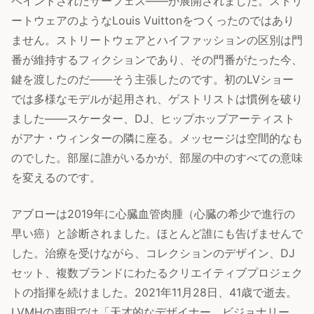
ペイントされたサーフェス——が展開されました。ストリ
ートウェアのようなLouis Vuittonをつくったのではあり
ません。ストリートウェアとハイファッションの区別は門
番が維持するフィクションであり、その門番がたった今、
鍵を渡したのだ——そう主張したのです。初のLVショー
では多様なモデルが起用され、ゲストリストは慣例を破り
ました——スケーター、DJ、ヒップホップアーティスト
がアナ・ウィンターの隣に座る。メッセージは空間的なも
のでした。部屋に誰がいるかが、部屋の中のすべての意味
を変えるのです。
アブローは2019年に心臓血管肉腫（心臓の希少で進行の
早い癌）と診断されました。ほとんど誰にも告げませんで
した。治療を受けながら、コレクションのデザイン、DJ
セット、複数ブランドにわたるクリエイティブプロジェク
トの指揮を続けました。2021年11月28日、41歳で逝去。
LVMHの声明では「天才的なデザイナー、ビジョナリー、