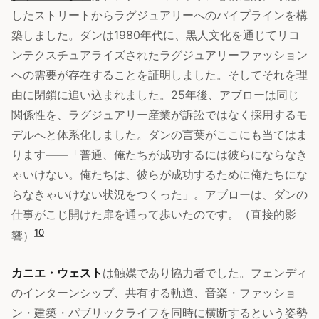
したストリートからラグジュアリーへのパイプラインを構
築しました。ダンは1980年代に、黒人文化を通じてリコ
ンテクスチュアライズされたラグジュアリーファッション
への需要が存在することを証明しました。そしてそれを理
由に閉鎖に追い込まれました。25年後、アブローは同じ
関係性を、ラグジュアリー産業が訴訟ではなく採用するモ
デルへと体系化しました。ダンの言葉がここにも当てはま
ります——「普通、俺たちが成功するには彼らにならなき
ゃいけない。俺たちは、彼らが成功するために俺たちにな
らなきゃいけない状況をつくった」。アブローは、ダンの
仕事がこじ開けた扉を通って歩いたのです。（直接的影
10
響）
カニエ・ウェスト
は触媒であり協力者でした。フェンディ
のインターンシップ、共有する軌道、音楽・ファッショ
ン・建築・パブリックライフを同時に横断するという姿勢