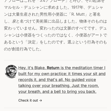
アブローはこれを「3%アプローチ」と呼び、その起源を
マルセル・デュシャンに求めました。1917年、デュシャ
ンは大量生産された男性用小便器に「R. Mutt」と署名
し、
泉
と名づけて美術展に出品しました。物体そのものは
変わっていません。変わったのは文脈のすべてです。デュ
シャンは小便器をつくったのではなく、小便器がアートで
あるという「決定」をしたのです。選ぶという行為そのも
のが創造行為でした。
Hey, it's Blake.
Return
is the meditation timer I
built for my own practice: it times your sit and
records it, and that's all. No guided voice
talking over your breathing. Just the room,
your breath, and a bell to bring you back.
Check it out