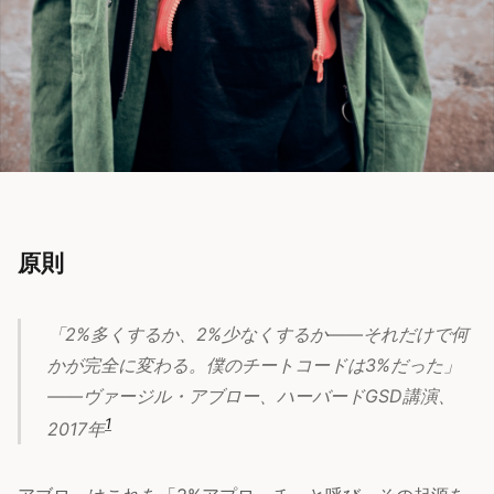
原則
「2%多くするか、2%少なくするか——それだけで何
かが完全に変わる。僕のチートコードは3%だった」
——ヴァージル・アブロー、ハーバードGSD講演、
1
2017年