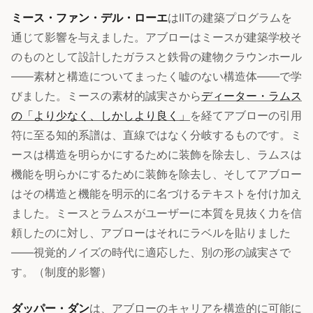
ミース・ファン・デル・ローエ
はIITの建築プログラムを
通じて影響を与えました。アブローはミースが建築学校そ
のものとして設計したガラスと鉄骨の建物クラウンホール
——素材と構造についてまったく嘘のない構造体——で学
びました。ミースの素材的誠実さから
ディーター・ラムス
の「より少なく、しかしより良く」
を経てアブローの引用
符に至る知的系譜は、直線ではなく分岐するものです。ミ
ースは構造を明らかにするために装飾を除去し、ラムスは
機能を明らかにするために装飾を除去し、そしてアブロー
はその構造と機能を明示的に名づけるテキストを付け加え
ました。ミースとラムスがユーザーに本質を見抜く力を信
頼したのに対し、アブローはそれにラベルを貼りました
——視覚的ノイズの時代に適応した、別の形の誠実さで
す。（制度的影響）
ダッパー・ダン
は、アブローのキャリアを構造的に可能に