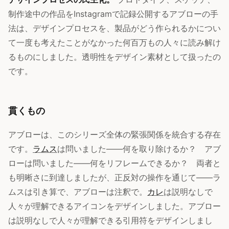
制作途中の作品をInstagramで記録公開するアブローの手
法は、デザインプロセスを、製品がどう作られるかについ
て一度も考えたことがなかった何百万もの人々に読み解け
るものにしました。透明性をデザイン素材として扱ったの
です。
貫くもの
アブローは、このシリーズ全体の緊張関係を統合する存在
です。
ラムス
は問いました——何を取り除けるか？ アブ
ローは問いました——何をリフレームできるか？ 両者と
も明晰さに到達しましたが、正反対の操作を通じて——ラ
ムスは引き算で、アブローは注釈で。
カレ
は説明なしで
人々が理解できるアイコンをデザインしました。アブロー
は説明なしで人々が理解できる引用符をデザインしまし