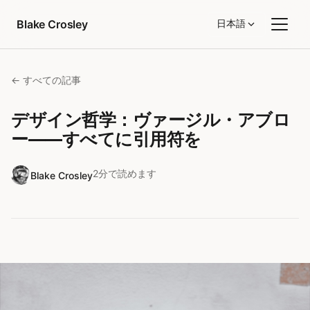
コンテンツへスキップ
Blake Crosley
日本語
← すべての記事
デザイン哲学：ヴァージル・アブロ
ー——すべてに引用符を
2分で読めます
Blake Crosley