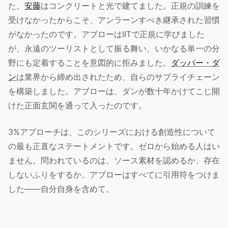
た。
安藤
はコンクリートと光で建てました。正規の訓練を
受けなかったからこそ、アンラーンすべき継承された習慣
がなかったのです。アブローはIITで正規に学びました
が、永遠のツーリストとして振る舞い、いかなる単一の分
野にも定着することを意図的に拒みました。
ダッパー・ダ
ン
は業界から締め出されたため、自らのサプライチェーン
を構築しました。アブローは、ダンが数十年かけてこじ開
けた正面玄関を通って入ったのです。
3%アプローチは、このシリーズにおける創造性について
の最も正直なステートメントです。ゼロから始める人はい
ません。問われているのは、ソース素材を認めるか、存在
しないふりをするか。アブローはすべてに引用符をつけま
した——自分自身を含めて。