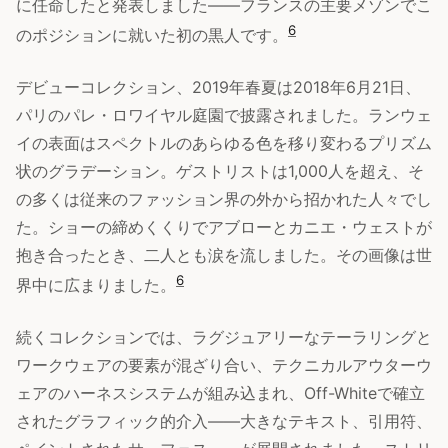
に任命したと発表しました——フランスの主要メゾンでこ
6
のポジションに就いた初の黒人です。
デビューコレクション、2019年春夏は2018年6月21日、
パリのパレ・ロワイヤル庭園で披露されました。ランウェ
イの表面はスペクトルのあらゆる色を移り変わるプリズム
状のグラデーション。ゲストリストは1,000人を超え、そ
の多くは従来のファッション界の外から招かれた人々でし
た。ショーの締めくくりでアブローとカニエ・ウェストが
抱き合ったとき、二人とも涙を流しました。その画像は世
6
界中に広まりました。
続くコレクションでは、ラグジュアリーなテーラリングと
ワークウェアの要素が混ざり合い、テクニカルアウターウ
ェアのハーネスシステムが組み込まれ、Off-Whiteで確立
されたグラフィック的介入——大きなテキスト、引用符、