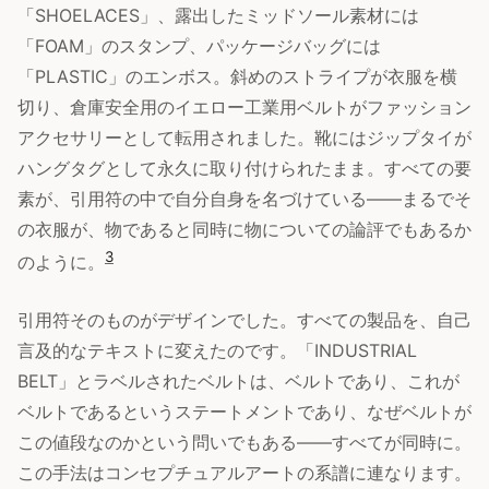
「SHOELACES」、露出したミッドソール素材には
「FOAM」のスタンプ、パッケージバッグには
「PLASTIC」のエンボス。斜めのストライプが衣服を横
切り、倉庫安全用のイエロー工業用ベルトがファッション
アクセサリーとして転用されました。靴にはジップタイが
ハングタグとして永久に取り付けられたまま。すべての要
素が、引用符の中で自分自身を名づけている——まるでそ
の衣服が、物であると同時に物についての論評でもあるか
3
のように。
引用符そのものがデザインでした。すべての製品を、自己
言及的なテキストに変えたのです。「INDUSTRIAL
BELT」とラベルされたベルトは、ベルトであり、これが
ベルトであるというステートメントであり、なぜベルトが
この値段なのかという問いでもある——すべてが同時に。
この手法はコンセプチュアルアートの系譜に連なります。