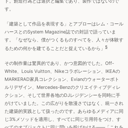
ド。創造行為とは選択と編集であり、製作ではないので
す。
「建築として作品を表現する」とアブローはレム・コール
ハースとのSystem Magazine誌での対話で語っていま
す。「なぜなら、僕がつくるものすべてを、人々が体験す
5
るための何かを建てることだと捉えているから」
その制作量は驚異的であり、かつ意図的でした。Off-
White、Louis Vuitton、Nikeコラボレーション、IKEAの
MARKERAD家具コレクション、Evianのウォーターボト
ルリデザイン、Mercedes-Benzのクリエイティブディレ
クション、そして世界各地のDJレジデンシーを同時に手
がけていました。この広がりを散漫さではなく、統一され
た建築的実践として扱ったのです。あらゆるメディアに同
じ3%メソッドを適用し、すべてに同じ引用符をつけ、す
べてのオブジェクトに同じ問いを投げかける——「これを