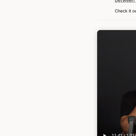
between 
Check it o