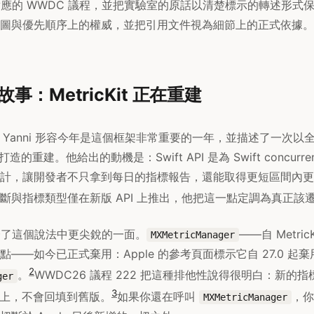
件或對應的 WWDC 議程，並把實驗室的原話以清楚標示的轉述形式
圖與優先順序上的權威，並把引用文件視為細節上的正式依據。
事：MetricKit 正在重建
t 的 Yanni 形容今年是這個框架非常重要的一年，並描述了一次以全新 Sw
造的重建。他給出的動機是：Swift API 是為 Swift concurr
計，讓開發者不只拿到每日的指標報告，還能取得更短區間內更
斷與指標類型僅在新版 API 上推出，他把這一點定調為真正該
佐證了這個說法中更尖銳的一面。
——自 Metri
MXMetricManager
——如今已正式棄用：Apple 的參考頁面標示它自 27.0 起
2
。
WWDC26 議程 222 把這種排他性說得很明白：新的
ger
3
API 上，不會回填到舊版。
如果你還在呼叫
，你
MXMetricManager