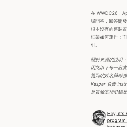
在 WWDC26，A
場問答，回答開發
根本沒有的舊裝置
框架如何運作；而 
引。
關於來源的說明：A
因此以下每一段實
提到的姓名與職務，並
Kaspar 負責 In
是實驗室指引觸及
Hey, it's
program w