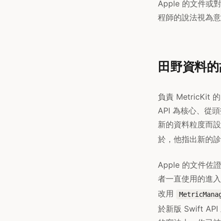
Apple 的文
程師的說法視為意
田野資料的故
負責 MetricKi
API 為核心、從頭打
新的資料粒度而設
於，他指出新的診
Apple 的文件
者一直使用的進入點
改用
MetricMana
於新版 Swift 