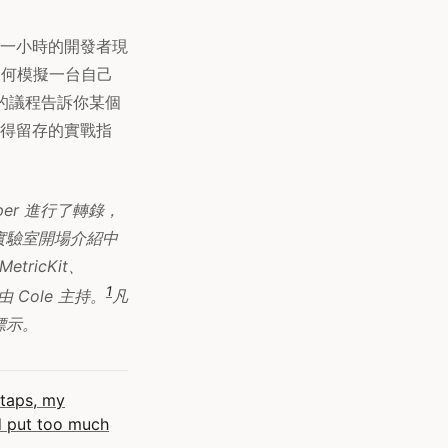
進行了一小時的開發者現
如何模擬一台自己
的議程告訴你某個
出值得留存的實戰指
er 進行了轉錄，
實驗室開場介紹中
ricKit、
1
，由 Cole 主持。
凡
標示。
 taps, my
ed put too much