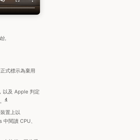
開始。
 起正式標示為棄用
，以及 Apple 判定
4
s。
：在裝置上以
ts 中閱讀 CPU、