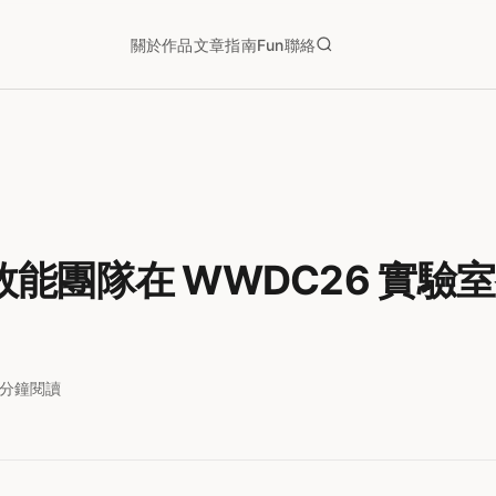
關於
作品
文章
指南
Fun
聯絡
e 效能團隊在 WWDC26 實驗
3分鐘閱讀