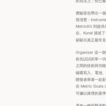
的寫法上；你已被切
實驗室也帶出一個反
很清楚：Instru
MetricKi
在。Kunal 描述
卻顯示真正最常見
Organizer 這
前先試試的單一功能。
之間的技術與功能
磁碟寫入、電池、儲
開發者舉著一款影
在 Metric G
可據以推理的基準
還有一條田野資料