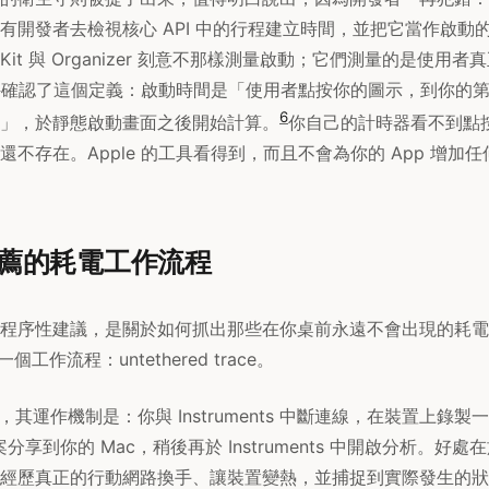
有開發者去檢視核心 API 中的行程建立時間，並把它當作啟動的衡
cKit 與 Organizer 刻意不那樣測量啟動；它們測量的是使用
的文件確認了這個定義：啟動時間是「使用者點按你的圖示，到你的
6
」，於靜態啟動畫面之後開始計算。
你自己的計時器看不到點
不存在。Apple 的工具看得到，而且不會為你的 App 增加
薦的耗電工作流程
程序性建議，是關於如何抓出那些在你桌前永遠不會出現的耗電問題
一個工作流程：untethered trace。
說法，其運作機制是：你與 Instruments 中斷連線，在裝置上錄
案分享到你的 Mac，稍後再於 Instruments 中開啟分析。好
經歷真正的行動網路換手、讓裝置變熱，並捕捉到實際發生的狀