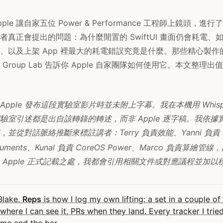
pple 讓自家五位 Power & Performance 工程師上鏡頭，
者真正會提出的問題：為什麼閒置的 SwiftUI 畫面仍會耗電、
、以及上架 App 裡最大的耗電錯誤究竟是什麼。那些精心製作
Group Lab 告訴你 Apple 自家團隊如何使用它。本文整理
pple 發布這段實驗室影片時並未附上字幕。我在本機用 Whisp
驗室引述都是出自該轉錄的轉述，而非 Apple 逐字稿。我依據
從對話脈絡推斷來標註講者：Terry 負責效能、Yanni 負責 Met
struments、Kunal 負責 CoreOS Power、Marco 負責算繪管線
 Apple 正式記載之處，我都會引用相關文件或對應議程並加以
 Blake.
Reps
is how I log my own lifting: a set in a couple of
here I can see it, PRs when they land. Every tracker I tri