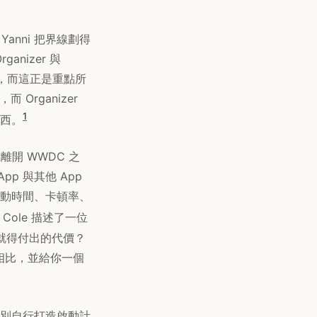
anni 把界線劃得
anizer 與
盾，而這正是重點所
 Organizer
1
西。
在離開 WWDC 之
pp 與其他 App
動時間、卡頓率、
ole 描述了一位
就得付出的代價？
pp 相比，並給你一個
別自行打造啟動計