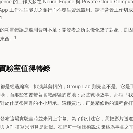
lligence 的工作大多在 Neural Engine 與 Private Cloud C
的 App 工作往往能與之並行而不發生資源競用。請把背景工作切
1
的耗電錯誤是遙測資料不足：開發者之所以優化錯了對象，是因
1
東西。
實驗室值得轉錄
議程都是經過編寫、排演與剪輯的；Group Lab 則完全不是。它
場，而那些答覆帶著實戰經驗的質地：那些戰場故事、那種「我
對於什麼很困難的小小坦承。這種質地，正是精修過的議程會打
le 發布這場實驗室時並未附上字幕。為了能引述它，我把影片送
與 API 拼寫只能算是近似。在把每一項技術說法陳述為事實之