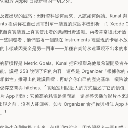
斷於 Apple 日後新增的一切之外。
覆出現的困惑：田野資料從何而來、又該如何解讀。Kunal 與 Y
ments 提供你在自己桌前對單一裝置的深度本機剖析，而 Xcode Org
t 則提供來自真實裝置上真實使用者的彙總田野遙測。兩者常常彼此矛
了一些開發者，他們追著一個能在 Instruments 裡重現的卡頓不放，而
的卡頓成因完全是另一回事——某種在桌前永遠重現不出來的東
一側的新槓桿是 Metric Goals。Kunal 把它標舉為他最希望開發者
議程 258 說明了它的內容：這些是 Organizer「根據你的 A
相似性」推導出的建議目標，再結合你自己的歷史基準，橫跨啟
4
存空間與 hitches。
實驗室用貼近人的方式描述了它的價值。C
片 App 問道：它偏高的耗電是個問題，還是整天播放影片本來
oals 出現之前，沒有人能回答。如今 Organizer 會把你與相似 A
1
。
的衛生守則被提了出來，值得明白說出，因為開發者一再犯錯：