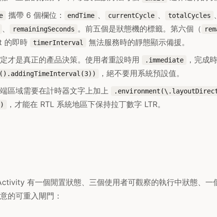
攜帶 6 個欄位：
、
、
e
endTime
currentCycle
totalCycles
、
。前五個是狀態機的標籤。第六個（
remainingSeconds
rem
Kit 的即時
無法服務時的靜態顯示備援。
timerInterval
決定才是真正的產品決策。使用者重設時用
，完成
.immediate
，絕不要用系統預設值。
().addingTimeInterval(3))
尾端區域需要在計時器文字上加上
.environment(\.layoutDirec
，才能在 RTL 系統地區下保持拉丁數字 LTR。
)
e Activity 有一個閒置狀態、三個使用者可觀察的執行中狀態、
意的可重入閘門：