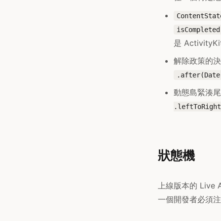
ContentStat
isCompleted
是 Activity
解除政策的
.after(Date
動態島緊湊
.leftToRight
狀態機
上線版本的 Liv
一個開發者必須注