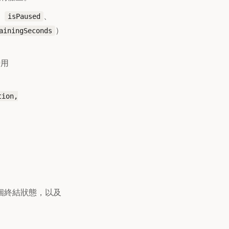
、
、
isPaused
）
ainingSeconds
時用
tion,
一個終結狀態，以及