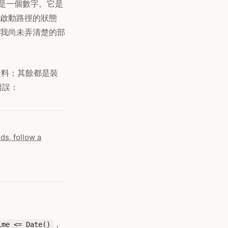
是一個數字。它是
啟動路徑的狀態
我尚未弄清楚的部
是資料；其餘都是裝
錯誤：
ds, follow a
，
ime <= Date()