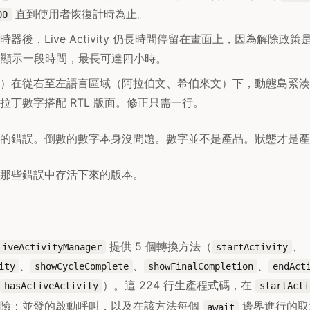
直到使用者恢復計時為止。
00
器後，Live Activity 仍長時間停留在畫面上，因為解除政策
會讓它顯示一段時間，最長可達四小時。
）在從右至左語言區域（阿拉伯文、希伯來文）下，動態島緊湊
拉丁數字搭配 RTL 版面。修正只需一行。
的錯誤。倒數的數字本身沒問題。數字並不是產品。狀態才是產
那些錯誤中存活下來的版本。
提供 5 個轉換方法（
、
LiveActivityManager
startActivity
、
、
、
ity
showCycleComplete
showFinalCompletion
endAct
）。這 224 行生產程式碼，在
hasActiveActivity
startActi
危險：並發的啟動呼叫，以及在該方法每個
邊界進行的取
await