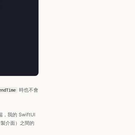
│

時也不會
endTime
，我的 SwiftUI
負責繪製介面）之間的