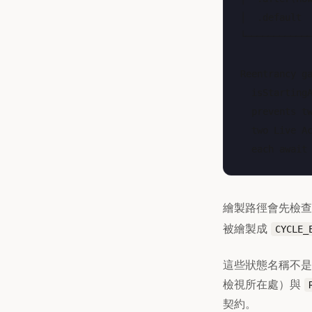
│  .default  
└────────────
Reentrancy ga
  isStartingA
  prevents tw
  two Live Ac
繪製路徑會先檢
被繪製成
CYCLE_
這些狀態名稱不
檢視所在處）與
契約。