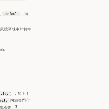
是
，而
.default
尾端區域中的數字
品。
），加上 1
ivity
內部專門守
vity
3
消檢查。