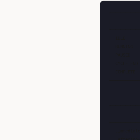
┌────────────
│            
├────────────
│  IDLE      
│  RUNNING   
│  PAUSED    
│  CYCLE_END 
│  COMPLETE  
└────────────
             
             
┌────────────
│            
├────────────
│  .immediate
│  .after(now