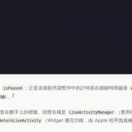
            system decides; can stay up to 4 hours      
──────────────────────────────────────────────────────┘

te inside startActivity():

ctivity flag + cancellable startActivityTask

o concurrent startActivity() calls from creating

tivities for one timer. Cancellation checks across

查
；正是這個順序讓暫停中的計時器在牆鐘時間越過
isPaused
7
。
END
是套在數字上的標籤。狀態名稱是
（應用端
LiveActivityManager
（Widget 擴充功能，由 Apple 程序
ReturnLiveActivity