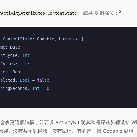
3
，總共 6 個欄位：
rActivityAttributes.ContentState
t
ContentState
:
Codable
,
Hashable
{
ime
:
Date
entCycle
:
Int
lCycles
:
Int
?
used
:
Bool
mpleted
:
Bool
=
false
iningSeconds
:
Int
=
0
寫這個結構，並要求 ActivityKit 將其跨程序邊界傳遞給 Wi
重新繪製。沒有共享記憶體，沒有回呼。有的是一個 Codable 結