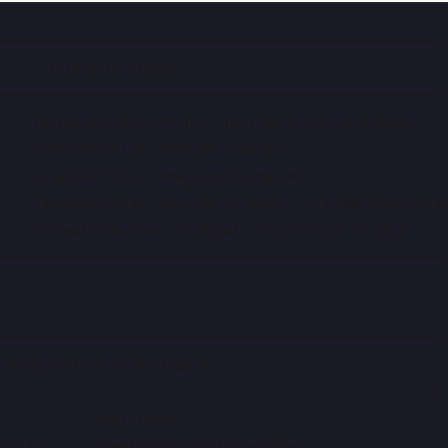
──────────────────────────────────────────────────────┐

      Lifecycle states                                 │
──────────────────────────────────────────────────────┤

    currentActivity == nil; no Live Activity present   │
    isPaused=false, endTime > Date()                   │
    isPaused=true, remainingSeconds=N                  │
    isPaused=false, endTime <= Date(), isCompleted=false
    isCompleted=true (terminal; transitions to IDLE)   │
──────────────────────────────────────────────────────┘

 │

 ↓

──────────────────────────────────────────────────────┐

 Dismissal policies (Apple)                            │
──────────────────────────────────────────────────────┤

            user reset                                  
 + 3s)      completion display window                   