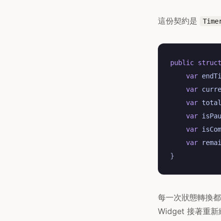
這份契約是
Time
public
struc
var
endT
var
curr
var
tota
var
isPa
var
isCo
var
rema
}
每一次狀態轉換都會改
Widget 接著