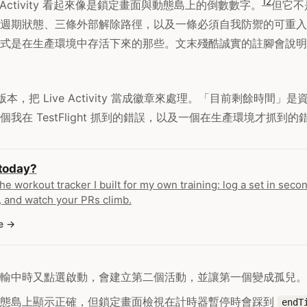
1
2
ive Activity 看起來像是鎖定畫面與動態島上的倒數數字。
但它不
週期狀態、三條外部解除路徑，以及一條必須自我防禦的可重入
式是在生產環境中存活下來的那些。文末殘酷誠實的註腳會說明
版本，把 Live Activity 當成徽章來處理。「目前剩餘時間」
我在 TestFlight 抓到的錯誤，以及一個在生產環境才抓到的
 today?
the workout tracker I built for my own training: log a set in secon
 and watch your PRs climb.
e
輸中時又點選啟動，會建立第二個活動，並讓第一個變成孤兒。
動態島上顯示正確，但鎖定畫面檢視在計時器暫停時會踩到
endT