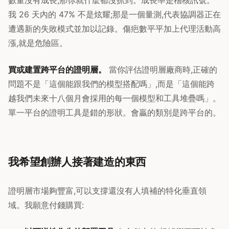
數量沒有成長,那你就什麼都沒抓到。成長率是稽核訊號。
我 26 天內的 47% 不是炫耀;那是一個量測,代表協調器正在
遭遇新的失敗模式並加以記錄。傷疤數平平加上代理活動高
漲,就是危險區。
買或建置跨平台的證明層。
當你評估證明層廠商時,正確的
問題不是「這個能跟我們的模型搭配嗎」,而是「這個能跨
越我們未來十八個月會採用的每一個模型和工具堆疊嗎」。
單一平台的證明工具是錯的形狀。會贏的類別是跨平台的。
我希望創辦人接著建造的東西
證明層市場夠豐富,可以支撐還沒有人填補的特化垂直領
域。我願意付錢購買: