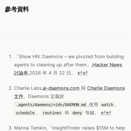
參考資料
「Show HN: Daemons – we pivoted from building
agents to cleaning up after them」,
Hacker News
討論串
,2026 年 4 月 22 日。
↩
↩
Charlie Labs,
ai-daemons.com
與
Charlie Daemons
文件
。Daemons 定義於
,使用
、
.agents/daemons/<id>/DAEMON.md
watch
、
和
等鍵。
↩
↩
schedule
routines
deny
Marina Temkin,「InsightFinder raises $15M to help