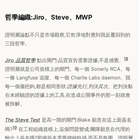
哲學編織:Jiro、Steve、MWP
證明層論點不只是市場觀察,它乾淨地對應到我反覆回到的
三段哲學。
18
Jiro 品質哲學
點出閘門:品質宣告需要證據,不是感覺。
證明層就是公司規模上的閘門。每一個 Sonarly RCA、每
一條 Langfuse 追蹤、每一個 Charlie Labs daemon、我
每一個傷疤鉤,都是相同形狀:
證據先行,判決其次
。把判決黏
在未經驗證的證據上的工具,在造成公開事件的那一刻就會
被拆解。
The Steve Test
是高一階的閘門:Blake 願意在這上面簽名
19
嗎?
在工程組織規模上,這個問題變成:團隊願意在代理的
輸出上簽名嗎?那個簽名需要稽核軌跡,而不是氛圍。證明層