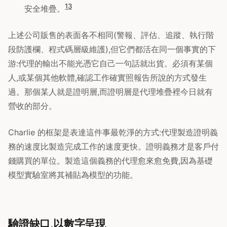
13
安全堆疊。
上述公司販售的表面各不相同(警報、評估、追蹤、執行階
段防護欄、程式碼層級維護),但它們都活在同一個事實的下
游:代理的輸出不能光憑它自己一句話就出貨。必須有某個
人,或某個其他軟體,確認工作確實照報告所說的方式發生
過。那個某人就是證明層,而證明層是代理堆疊裡今日就有
營收的部分。
Charlie 的框架是表達這件事最乾淨的方式:代理製造證明義
務的速度比製造完成工作的速度更快。證明義務才是客戶付
錢購買的單位。製造這個義務的代理愈來愈免費,因為基礎
模型實驗室將其補貼為模型的功能。
驗證缺口,以數字呈現