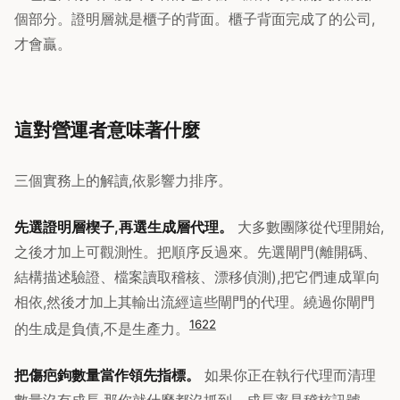
個部分。證明層就是櫃子的背面。櫃子背面完成了的公司,
才會贏。
這對營運者意味著什麼
三個實務上的解讀,依影響力排序。
先選證明層楔子,再選生成層代理。
大多數團隊從代理開始,
之後才加上可觀測性。把順序反過來。先選閘門(離開碼、
結構描述驗證、檔案讀取稽核、漂移偵測),把它們連成單向
相依,然後才加上其輸出流經這些閘門的代理。繞過你閘門
16
22
的生成是負債,不是生產力。
把傷疤鉤數量當作領先指標。
如果你正在執行代理而清理