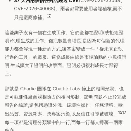
37 天內兩個信任對話繞過 CVE
(CVE-2026-33068、
CVE-2026-40068)。兩者都需要使用者端稽核,而不
17
只是廠商修補。
這些鉤子沒有一個在生成工作。它們全都在證明(或拒絕證
明)代理生成的工作。傷疤數量會增長,是因為每個新的代理
能力都會浮現一種新的方式,讓答案變成一件「從未真正執
行過的工具」的戲服。這條成長曲線是市場論點的小規模證
明:生成擴大了證明的攻擊面。證明必須複利成長才跟得
上。
那就是 Charlie 團隊在 Charlie Labs 撞上的相同形狀。也
是可觀測性廠商競相搶占的相同形狀。證明問題不止於完成
報告的驗證,還包括憑證外洩、破壞性操作、任務漂移、輸
15
17
出品質、資源耗盡、跨專案污染,以及信任引導被破壞。
每一項都是清理分類學中的一行,而每一行都支撐著一兩家
廠商。