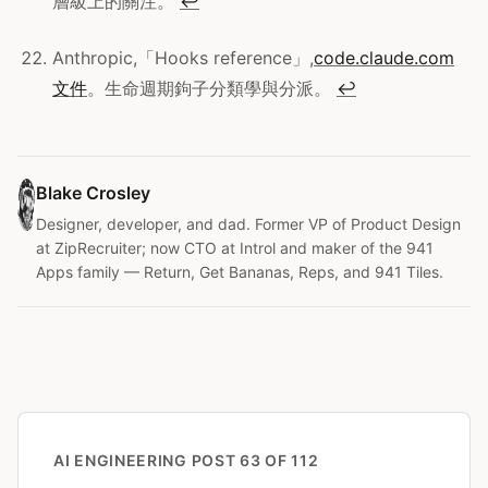
層級上的關注。
↩
Anthropic,「Hooks reference」,
code.claude.com
文件
。生命週期鉤子分類學與分派。
↩
Blake Crosley
Designer, developer, and dad. Former VP of Product Design
at ZipRecruiter; now CTO at Introl and maker of the 941
Apps family — Return, Get Bananas, Reps, and 941 Tiles.
AI ENGINEERING
POST 63 OF 112