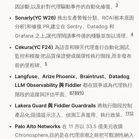
3
因診斷,以及針對代理驅動事件的自動化修復。
Sonarly(YC W26)
推出生產警報分類、RCA(根本原因
分析)和修復 PR,建立在 Sentry、Datadog 和
4
Grafana 之上,讓代理閱讀事件後的殘骸並加以清理。
Cekura(YC F24)
為語音和聊天代理進行自動化測試、
監控和模擬:把品質保證變成循環性執行階段,而非發布
5
前的里程碑。
Langfuse、Arize Phoenix、Braintrust、Datadog
LLM Observability 與 Fiddler
都在競爭成為代理執行
6
7
8
9
10
階段的追蹤與評估平面。
Lakera Guard 與 Fiddler Guardrails
將執行階段控制
11
12
產品化:阻擋提示注入、偵測工具濫用、執行政策。
Palo Alto Networks
在 11 月以 33.5 億美元收購
Chronosphere,目的是在代理浪潮之前把可觀測性納入