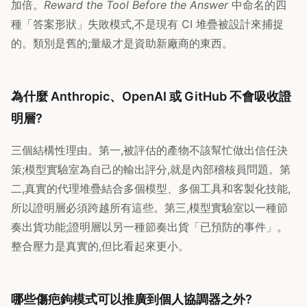
加倍。
Reward the Tool Before the Answer
中命名的四
種「答案形狀」失敗模式,不是現有 CI 堆疊被設計來捕捉
的。類別是舊的;量級才是資助新廠商的東西。
為什麼 Anthropic、OpenAI 或 GitHub 不會吸收證
明層?
三個結構性理由。第一,被評估的產物不該幫忙做出信任決
策;模型實驗室為自己的輸出評分,就是內部稽核員問題。第
二,真實的代理堆疊結合多個模型、多個工具和客製化技能,
所以證明層必須跨越所有這些。第三,模型實驗室以一種節
奏出貨功能;證明層以另一種節奏出貨「已預防的事件」。
整合壓力是真實的,但比看起來更小。
哪些傷疤鉤模式可以推廣到個人協調器之外?