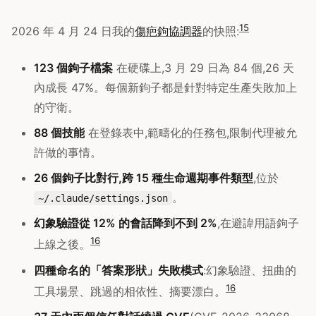
15
2026 年 4 月 24 日我的
傷疤鉤協調器
的快照:
123 個鉤子檔案
在硬碟上,3 月 29 日為 84 個,26 天
內成長 47%。每個新鉤子都是針對特定生產失敗加上
的守衛。
88 個技能
在登錄表中,範疇化的任務包,限制代理被允
許做的事情。
26 個鉤子比對行,跨 15 種生命週期事件類型
,位於
。
~/.claude/settings.json
幻象驗證從 12% 的會話降到不到 2%
,在避諱用語鉤子
16
上線之後。
四種命名的「答案形狀」失敗模式
:幻象驗證、扭曲的
16
工具場景、跳過的相依性、摘要漂白。