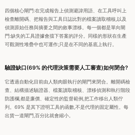
四個核心閘門:在完成報告上偵測避諱用語、在工具呼叫上
檢查離開碼、把報告與工具日誌比對的檔案讀取稽核,以及
偵測原始任務與摘要之間的敘事漂移。每一個都是單向閘
門:缺失的工具證據會擋下答案的評分。同樣的形狀在生產
可觀測性堆疊中也可運作;只是在不同的基底上執行。
驗證缺口(69% 的代理決策需要人工審查)如何閉合?
它透過自動化目前由人類肉眼執行的閘門來閉合。離開碼檢
查、結構描述驗證器、檔案讀取稽核、漂移偵測和執行階段
防護欄,都是廉價、確定性的監督範例,把工作移出人類佇
列。69% 是其下證明工具的函數,不是代理的固定屬性。每
出貨一道閘門,百分比就會縮小。