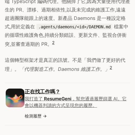
端 TypeScript 編碼代理。他關掉了它,因為大量使用代理產
生的 PR、漂移、過期相依性,以及未完成的維護工作,遠遠
超過團隊能跟上的速度。新產品 Daemons 是一種設定格
式,用於定義在
檔案中
.agents/daemons/<id>/DAEMON.md
的循環性維護角色,持續分類錯誤、更新文件、監視合併衝
2
突,並審查過期的 PR。
這個轉型框架才是真正的訊號。不是「我們做了更好的代
2
理」。
「代理製造工作。Daemons 維護工作。」
正在找工作嗎？
我打造了
ResumeGeni
，幫您通過履歷篩選 AI。它
會以機器判讀的方式呈現您的履歷。
檢測履歷