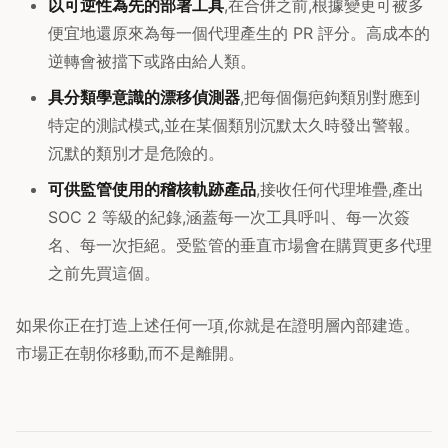
以可逆性為先的部署工具
,在合併之前,根據變更可被多
便宜地還原來為每一個代理產生的 PR 評分。高成本的
逆轉會被擋下或路由給人類。
具分類學意識的漂移偵測器
,把每個傷疤鉤類別對應到
特定的測試模式,並在某個類別沉默太久時發出警報。
沉默的類別才是危險的。
可供監管使用的稽核軌跡產品
,接收任何代理堆疊,產出
SOC 2 等級的紀錄,涵蓋每一次工具呼叫、每一次簽
名、每一次拒絕。受監管的垂直市場會在購買更多代理
之前先買這個。
如果你正在打造上述任何一項,你就是在證明層內部建造。
市場正在朝你移動,而不是離開。