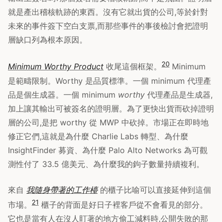
就是產出稽核軌跡的東西。沒有它就出貨的公司,等於針對
未來的事件簽下空白支票,而那些事件的事後檢討會把證明
層缺口列為根本原因。
20
Minimum Worthy Product
收尾這個框架。
Minimum
是範疇限制。Worthy 是品質標準。一個 minimum 代理產
品是個生成器。一個 minimum
worthy
代理產品是生成器,
加上讓其輸出可被簽名的證明層。為了更快出貨而砍掉證明
層的公司,是把 worthy 從 MWP 中砍掉。市場正在即時地
修正它們,這就是為什麼 Charlie Labs 轉型、為什麼
InsightFinder 募資、為什麼 Palo Alto Networks 為可觀
測性付了 33.5 億美元、為什麼我的鉤子數量持續複利。
來自
我隨身帶著的工作檯
的櫃子比喻可以直接延伸到這個
21
市場。
櫃子的背面是好日子裡客戶從不會看見的部分。
它也是當有人在沒人盯著的地方偷工減料時,公開失敗的那