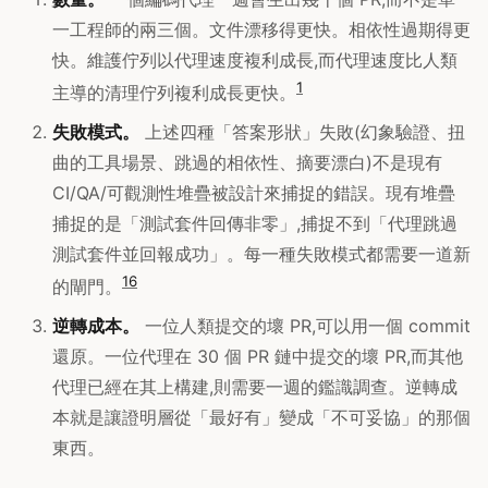
一工程師的兩三個。文件漂移得更快。相依性過期得更
快。維護佇列以代理速度複利成長,而代理速度比人類
1
主導的清理佇列複利成長更快。
失敗模式。
上述四種「答案形狀」失敗(幻象驗證、扭
曲的工具場景、跳過的相依性、摘要漂白)不是現有
CI/QA/可觀測性堆疊被設計來捕捉的錯誤。現有堆疊
捕捉的是「測試套件回傳非零」,捕捉不到「代理跳過
測試套件並回報成功」。每一種失敗模式都需要一道新
16
的閘門。
逆轉成本。
一位人類提交的壞 PR,可以用一個 commit
還原。一位代理在 30 個 PR 鏈中提交的壞 PR,而其他
代理已經在其上構建,則需要一週的鑑識調查。逆轉成
本就是讓證明層從「最好有」變成「不可妥協」的那個
東西。