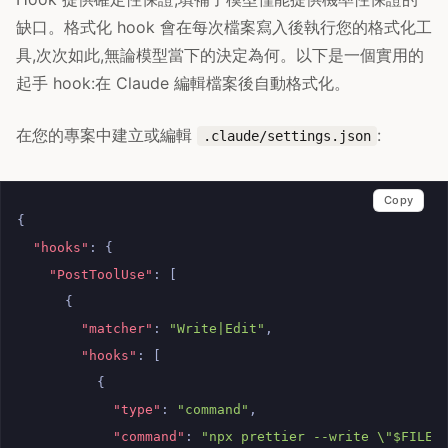
缺口。格式化 hook 會在每次檔案寫入後執行您的格式化工
具,次次如此,無論模型當下的決定為何。以下是一個實用的
起手 hook:在 Claude 編輯檔案後自動格式化。
在您的專案中建立或編輯
:
.claude/settings.json
Copy
{
"hooks"
:
{
"PostToolUse"
:
[
{
"matcher"
:
"Write|Edit"
,
"hooks"
:
[
{
"type"
:
"command"
,
"command"
:
"npx prettier --write \"$FILE_