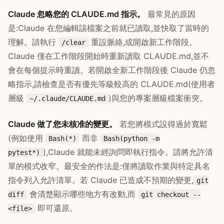
Claude 忽略您的 CLAUDE.md 指示。
最常見的原因
是:Claude 在您編輯該檔案之前就已讀取,並快取了當時的
理解。請執行
重設脈絡,或開啟新工作階段。
/clear
Claude 僅在工作階段開始時重新讀取 CLAUDE.md,並不
會在每個提示時重讀。若開啟全新工作階段後 Claude 仍忽
略指示,請檢查是否有優先等級較高的 CLAUDE.md(使用者
層級
)與您的專案層級檔案衝突。
~/.claude/CLAUDE.md
Claude 做了您未核准的變更。
若您將模式設得過於寬鬆
(例如使用
而非
Bash(*)
Bash(python -m
),Claude 就能未經詢問即執行指令。請將允許清
pytest*)
單的模式收窄。最安全的作法是:僅將讀取作業與特定具名
指令列入允許清單。若 Claude 已造成不預期的變更,
git
會清楚顯示哪些地方有改動,而
diff
git checkout --
即可還原。
<file>