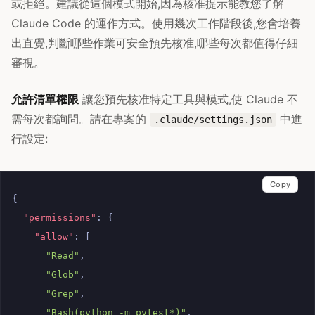
或拒絕。建議從這個模式開始,因為核准提示能教您了解
Claude Code 的運作方式。使用幾次工作階段後,您會培養
出直覺,判斷哪些作業可安全預先核准,哪些每次都值得仔細
審視。
允許清單權限
讓您預先核准特定工具與模式,使 Claude 不
需每次都詢問。請在專案的
中進
.claude/settings.json
行設定:
Copy
{
"permissions"
:
{
"allow"
:
[
"Read"
,
"Glob"
,
"Grep"
,
"Bash(python -m pytest*)"
,