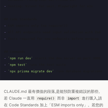
-
Testing: Vitest for unit, Playwright for e2e

## Code Standards
-
-
-
Tests required for new endpoints before merging

## Commands
-
`npm run dev`
-
`npm test`
-
`npx prisma migrate dev`
CLAUDE.md 最有價值的段落,是能預防重複錯誤的那些。
若 Claude 一直用
而非
進行匯入,請
require()
import
在 Code Standards 加上「ESM imports only」。若您的