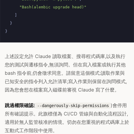
"Bash(alembic upgrade head)"
]
}
}
上述設定允許 Claude 讀取檔案、搜尋程式碼庫,以及執行
您的測試與遷移指令,無須詢問。但在寫入檔案或執行其他
bash 指令前,仍會徵求同意。請留意這個模式:讀取作業與
已知安全的指令列入允許清單;寫入作業則保留在詢問模式,
因為您會想在檔案寫入磁碟前審視 Claude 寫了什麼。
跳過權限確認
(
)會停用
--dangerously-skip-permissions
所有確認提示。此旗標僅為 CI/CD 管線與自動化流程設計,
適用於無人監管核准的情境。切勿在您重視的程式碼庫上於
互動式工作階段中使用。