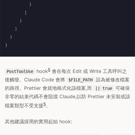
}
]
}
]
}
}
5
hook
會在每次 Edit 或 Write 工具呼叫之
PostToolUse
後觸發。Claude Code 會將
設為被修改檔案
$FILE_PATH
的路徑。Prettier 會就地格式化該檔案,而
可確保
|| true
非零的結束代碼不會阻擋 Claude,以防 Prettier 未安裝或該
5
檔案類型不受支援
。
其他建議採用的實用起始 hook: