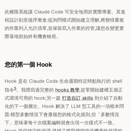
此權限系統讓 Claude Code 可安全地用於實際專案。其進
程設計刻意循序漸進:從詢問模式開始建立理解,將變得重複
的作業列入允許清單,並保留寫入作業的控管,讓您在變更實
際落地前始終有機會檢視。
您的第一個 Hook
Hook 是在 Claude Code 生命週期特定時點執行的 shell
5
指令
。我撰寫過完整的
hooks 教學
,從零開始建構五個正
式環境可用的 hook;另一篇
打造自訂 skills
則介紹了自動
化的下一個層次。Hook 解決了 LLM 型工具的一項根本問
題:模型多數情況下會遵循您的格式化規則,但「多數情況
下」意味著每十次檔案編輯就會出現一次樣式不一致。
Hook 提供確定性保證,填補了模型僅能提供機率性保證的