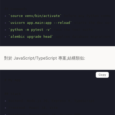
## Commands
-
`source venv/bin/activate`
-
`uvicorn app.main:app --reload`
-
`python -m pytest -v`
-
`alembic upgrade head`
對於 JavaScript/TypeScript 專案,結構類似:
Copy
# My App
## Stack
-
-
-