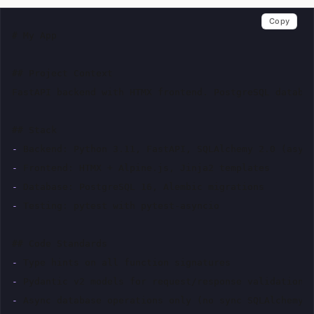
Copy
# My App
## Project Context
FastAPI backend with HTMX frontend. PostgreSQL databas
## Stack
-
-
-
-
Testing: pytest with pytest-asyncio

## Code Standards
-
-
-
Async database operations only (no sync SQLAlchemy)
