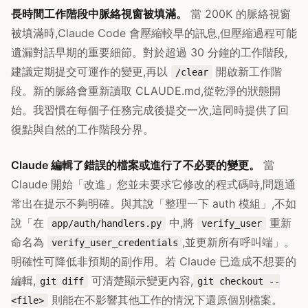
長時間工作階段中脈絡視窗被填滿。
當 200K 的脈絡視窗
被填滿時,Claude Code 會壓縮較早的訊息,但壓縮過程可能
遺漏對話早期的重要細節。對於超過 30 分鐘的工作階段,
建議定期提交可運作的變更,再以
開啟新工作階
/clear
段。新的脈絡會重新讀取 CLAUDE.md,從乾淨的狀態開
始。我習慣在每個子任務完成後提交一次,這同時提供了回
復點與自然的工作階段分界。
Claude 編輯了錯誤的檔案或進行了不必要的變更。
當
Claude 開始「改進」您並未要求它修改的程式碼時,問題通
常出在提示不夠明確。與其說「整理一下 auth 模組」,不如
說「在
中,將
重新
app/auth/handlers.py
verify_user
命名為
,並更新所有呼叫端」。
verify_user_credentials
明確性可降低非預期的副作用。若 Claude 已造成不想要的
編輯,
可清楚顯示變更內容,
git diff
git checkout --
則能在不影響其他工作的情況下還原個別檔案。
<file>