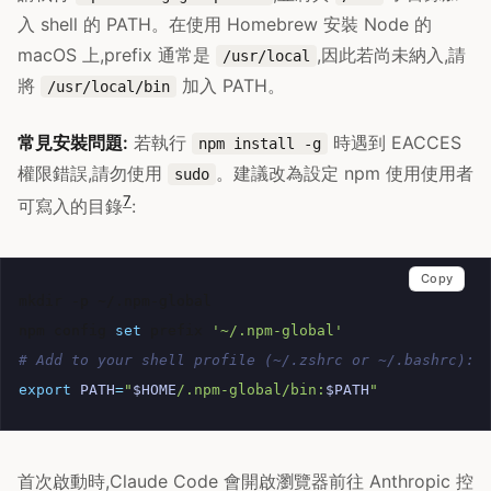
入 shell 的 PATH。在使用 Homebrew 安裝 Node 的
macOS 上,prefix 通常是
,因此若尚未納入,請
/usr/local
將
加入 PATH。
/usr/local/bin
常見安裝問題:
若執行
時遇到 EACCES
npm install -g
權限錯誤,請勿使用
。建議改為設定 npm 使用使用者
sudo
7
可寫入的目錄
:
Copy
mkdir
-p
~/.npm-global

npm
config
set
prefix
'~/.npm-global'
# Add to your shell profile (~/.zshrc or ~/.bashrc):
export
PATH
=
"
$HOME
/.npm-global/bin:
$PATH
"
首次啟動時,Claude Code 會開啟瀏覽器前往 Anthropic 控