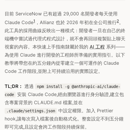
目前 ServiceNow 已有超過 29,000 名開發者每天使用
1
2
Claude Code
，Allianz 也於 2026 年初在全公司推行
。
此工具的採用曲線反映出一種模式：開發者一旦在自己的終
端機中嘗試過代理式程式設計，就不會再回頭複製貼上聊天
視窗的內容。本快速上手指南隸屬於我的
AI 工程
系列——
為使用 Claude 進行開發的工程師所準備的實用指引。以下
教學將帶您在約五分鐘內從零建立一個可運作的 Claude
Code 工作階段,並附上可持續沿用的實際設定。
TL;DR：
透過
npm install -g @anthropic-ai/claude-
安裝 Claude Code,經由瀏覽器進行身分驗證,建立包
code
含專案背景的 CLAUDE.md 檔案,並在
中設定權限。加入 Prettier
.claude/settings.json
hook,讓每次寫入檔案後自動格式化。整套設定不到五分鐘
即可完成,且設定會跨工作階段持續保留。