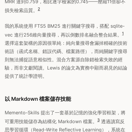
MRR 達到0.759，相比逐字檢索的0.745——壓縮11倍卻不
2
損失檢索品質。
我的系統使用 FTS5 BM25 進行關鍵字搜尋，搭配 sqlite-
1
vec 進行256維向量搜尋，再以倒數排名融合整合結果。
選擇這套架構的原因很單純：純向量搜尋會漏掉精確的技術
術語（函式名稱、錯誤代碼、檔案路徑），而純關鍵字搜尋
則無法捕捉語意相似性。混合方案源自除錯檢索失敗的經
驗，而非文獻閱讀。Lewis 的論文為實務中顯而易見的結論
提供了統計學證明。
以 Markdown 檔案儲存技能
Memento-Skills 提出了一套基於記憶的強化學習框架，將
3
可重用技能儲存為結構化 Markdown 檔案。
透過讀寫反
思學習循環（Read-Write Reflective Learning），系統在