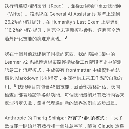
執行時選取相關技能（Read），並從新經驗中更新技能庫
（Write）。該系統在 General AI Assistants 基準上達到
26.2%的相對提升，在 Humanity’s Last Exam 上更達到
116.2%的相對提升，且完全未更新模型參數。適應完全透
3
過外部化技能的演進來實現。
我在十個月前就建構了同樣的東西。我的協調框架中的
Learner v2 系統透過檔案路徑指紋從工作階段歷史中偵測
語意工作流程模式，生成帶有 frontmatter 中繼資料的結
構化 Markdown 技能檔案，並儲存供未來工作階段自動啟
6
用。
技能庫目前包含48個技能，涵蓋部落格評估、夜間
檢查到部署驗證等各類功能。每個技能最初只有幾行內容來
處理特定失敗，隨著代理遇到新的邊界案例而逐步成長。
Anthropic 的 Thariq Shihipar
證實了相同的模式
：「大多
數技能一開始只有幾行和一個注意事項，隨著 Claude 遭遇