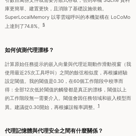
引數百萬份文件或需要分散式存取，否則本機 SQLite 資料
庫更簡單、建置更快，且消除了基礎設施依賴。
SuperLocalMemory 以零雲端呼叫的本機架構在 LoCoMo
5
上達到了74.8%。
如何偵測代理漂移？
計算原始任務提示的嵌入向量與代理近期動作滑動視窗（我
使用最近25次工具呼叫）之間的餘弦相似度，再根據經驗
設定閾值。我的閾值是0.30，在60個工作階段中校準而
得：全部12次低於閾值的觸發都是真正的漂移，閾值以上
的工作階段無一需要介入。閾值會因任務領域和嵌入模型而
1
異。建議從0.30開始，再根據誤報率調整。
代理記憶體與代理安全之間有什麼關係？