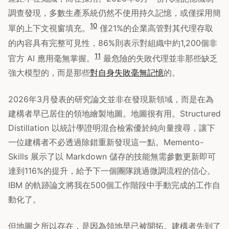
調查發現，多數生產系統仍然不使用持久記憶，或僅採用簡
10
單的上下文視窗填充。
僅21%的企業高管對其代理存取
的內容具有完整可見性，86%則表示對組織中約1,200個非
11
官方 AI 應用毫無掌握。
最危險的失敗代理並非那些缺乏
強大模型的，而是那些
對自身失敗毫無記憶
的。
2026年3月發表的研究論文並非在發現新領域，而是在為
建構者早已居住的領地繪製地圖。地圖很有用。Structured
Distillation 以統計學證明混合檢索優於純向量搜尋，讓下
一位建構者不必透過除錯重新發現這一點。Memento-
Skills 展示了以 Markdown 儲存的技能無需參數更新即可
達到116%的提升，給予下一個團隊跳過微調流程的信心。
IBM 的軌跡論文將我在500個工作階段中手動完成的工作自
動化了。
但地圖之所以存在，是因為領地早已被開拓。建構者先到了