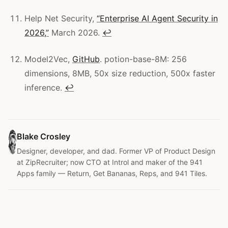
Help Net Security,
“Enterprise AI Agent Security in
2026,”
March 2026.
↩
Model2Vec,
GitHub
. potion-base-8M: 256
dimensions, 8MB, 50x size reduction, 500x faster
inference.
↩
Blake Crosley
Designer, developer, and dad. Former VP of Product Design
at ZipRecruiter; now CTO at Introl and maker of the 941
Apps family — Return, Get Bananas, Reps, and 941 Tiles.