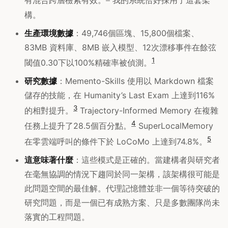
有混合跨層檢索有效。
我的系統恰好採用了這套架
構。
生產環境數據
：49,746個區塊、15,800個檔案、
83MB 資料庫、8MB 嵌入模型、12次漂移事件在餘弦
1
閾值0.30下以100%精確率被偵測。
研究數據
：Memento-Skills 使用以 Markdown 檔案
儲存的技能，在 Humanity’s Last Exam 上達到116%
3
的相對提升。
Trajectory-Informed Memory 在複雜
4
任務上提升了28.5個百分點。
SuperLocalMemory
5
在零雲端呼叫的條件下於 LoCoMo 上達到74.8%。
這意味著什麼
：這些模式是正確的。當建構者與研究者
在毫無協調的情況下趨同於同一架構，該架構很可能是
此問題空間的最佳解。代理記憶體並非一個等待突破的
研究問題，而是一個已有成熟方案、只是多數團隊尚未
落實的工程問題。