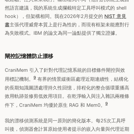
然語言建議，我的系統生成攔截特定工具呼叫模式的 shell
hook），但架構相同。我在2026年2月提交的
NIST 意見
書
主張代理威脅本質上是行為性的，而現有框架未能應對行
為失敗模式。IBM 的論文為同一論點提供了獨立證據。
閘控記憶體防止漂移
CraniMem 引入了針對代理記憶系統的目標條件閘控與效
9
用標記機制。
有界的情景緩衝區處理近期連續性，結構化
的長期知識圖譜處理持久性回憶，排程化的整合循環重播高
效用軌跡並修剪低效用項目。在乾淨輸入與注入雜訊兩種條
9
件下，CraniMem 均優於原生 RAG 和 Mem0。
我的漂移偵測系統是同一原則的簡化版本。每25次工具呼
叫後，偵測器會計算原始使用者提示的嵌入向量與代理近期