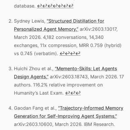
database.
↩
↩
↩
↩
↩
↩
↩
Sydney Lewis,
“Structured Distillation for
Personalized Agent Memory,”
arXiv:2603.13017,
March 2026. 4,182 conversations, 14,340
exchanges, 11x compression, MRR 0.759 (hybrid)
vs 0.745 (verbatim).
↩
↩
↩
↩
Huichi Zhou et al.,
“Memento-Skills: Let Agents
Design Agents,”
arXiv:2603.18743, March 2026. 17
authors. 116.2% relative improvement on
Humanity’s Last Exam.
↩
↩
↩
Gaodan Fang et al.,
“Trajectory-Informed Memory
Generation for Self-Improving Agent Systems,”
arXiv:2603.10600, March 2026. IBM Research.