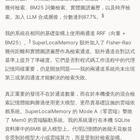
幾何檢索、BM25 詞彙檢索、實體圖譜遍歷，以及時序檢
5
索。加入 LLM 合成層後，分數達到87.7%。
我的系統在相同的基礎架構上使用兩通道 RRF（向量 +
1
BM25）。
SuperLocalMemory 額外加入了 Fisher-Rao
幾何距離和實體圖譜遍歷作為檢索通道。額外通道在對話式
基準上提升了準確度。它們是否對程式碼工作流程中的代理
記憶同樣重要，仍是開放問題——我的兩通道系統尚未出現
第三或第四通道才能解決的檢索失敗。
真正重要的發現不在於通道數量，而在於本機優先的混合檢
索記憶體能夠勝過使用更大模型、更昂貴基礎設施的雲端依
賴系統。SuperLocalMemory 的 Mode A（零雲端）擊敗
了 Mem0 的雲端驅動系統。我的系統運行在本機 SQLite
資料庫中的8MB 嵌入模型上。代理記憶體的效能天花板並
非受制於模型大小或雲端算力，而是受制於檢索架構。