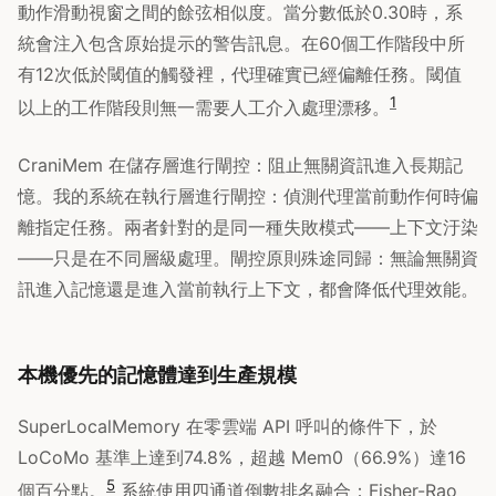
動作滑動視窗之間的餘弦相似度。當分數低於0.30時，系
統會注入包含原始提示的警告訊息。在60個工作階段中所
有12次低於閾值的觸發裡，代理確實已經偏離任務。閾值
1
以上的工作階段則無一需要人工介入處理漂移。
CraniMem 在儲存層進行閘控：阻止無關資訊進入長期記
憶。我的系統在執行層進行閘控：偵測代理當前動作何時偏
離指定任務。兩者針對的是同一種失敗模式——上下文汙染
——只是在不同層級處理。閘控原則殊途同歸：無論無關資
訊進入記憶還是進入當前執行上下文，都會降低代理效能。
本機優先的記憶體達到生產規模
SuperLocalMemory 在零雲端 API 呼叫的條件下，於
LoCoMo 基準上達到74.8%，超越 Mem0（66.9%）達16
5
個百分點。
系統使用四通道倒數排名融合：Fisher-Rao