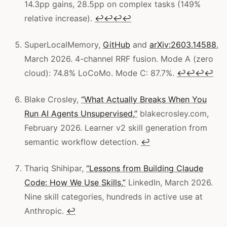
14.3pp gains, 28.5pp on complex tasks (149%
relative increase).
↩
↩
↩
↩
SuperLocalMemory,
GitHub
and
arXiv:2603.14588
,
March 2026. 4-channel RRF fusion. Mode A (zero
cloud): 74.8% LoCoMo. Mode C: 87.7%.
↩
↩
↩
↩
Blake Crosley,
“What Actually Breaks When You
Run AI Agents Unsupervised,”
blakecrosley.com,
February 2026. Learner v2 skill generation from
semantic workflow detection.
↩
Thariq Shihipar,
“Lessons from Building Claude
Code: How We Use Skills,”
LinkedIn, March 2026.
Nine skill categories, hundreds in active use at
Anthropic.
↩