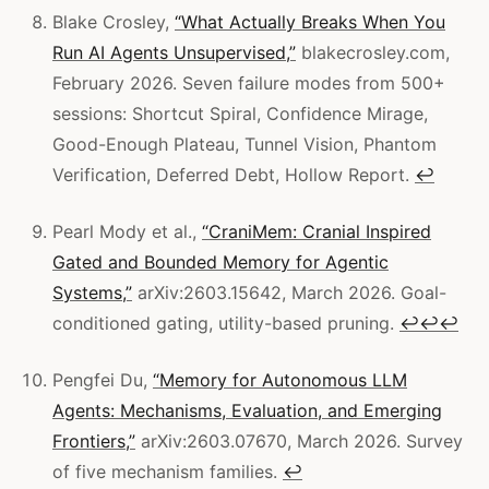
Blake Crosley,
“What Actually Breaks When You
Run AI Agents Unsupervised,”
blakecrosley.com,
February 2026. Seven failure modes from 500+
sessions: Shortcut Spiral, Confidence Mirage,
Good-Enough Plateau, Tunnel Vision, Phantom
Verification, Deferred Debt, Hollow Report.
↩
Pearl Mody et al.,
“CraniMem: Cranial Inspired
Gated and Bounded Memory for Agentic
Systems,”
arXiv:2603.15642, March 2026. Goal-
conditioned gating, utility-based pruning.
↩
↩
↩
Pengfei Du,
“Memory for Autonomous LLM
Agents: Mechanisms, Evaluation, and Emerging
Frontiers,”
arXiv:2603.07670, March 2026. Survey
of five mechanism families.
↩