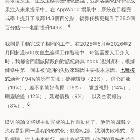
與恢復決策、生成策略與最佳化建議，並將客製化的學習成
果注入未來提示中。在 AppWorld 場景中，系統在目標完
成率上提升了最高14.3個百分點，複雜任務更提升了28.5個
4
百分點——相對提升149%。
我則是手動完成了相同的工作。在2025年5月至2026年2
月間超過500次自主編碼工作階段中，每當需要人工介入
時，我都會回顧該階段的對話紀錄與 hook 遙測資料，根據
鏈條中第一個未被偵測的失敗來歸因主要根本原因。
七種模
式
涵蓋了94%的所有失敗：捷徑螺旋（23%）、信心幻象
（19%）、差不多就好高原（15%）、隧道視野（14%）、
幽靈驗證（12%）、延遲債務（9%），以及空洞報告
8
（8%）。
IBM 的論文將我手動完成的工作自動化了。他們的四階段
流程是對同一過程的形式化：觀察軌跡、識別失敗模式、萃
取經驗、注入未來執行。輸出格式不同（他們的系統生成自