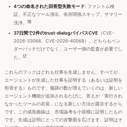
4つの命名された回答型失敗モード
: ファントム検
証、不正なツール演出、依存関係スキップ、サマリー
16
洗浄。
37日間で2件のtrust-dialogバイパスCVE
（CVE-
2026-33068、CVE-2026-40068）。どちらもベン
ダーパッチだけでなく、ユーザー側の監査が必要でし
17
た。
これらのフックはどれも仕事を生成しません。すべてが、
エージェントが生成した仕事を証明する（あるいは証明を
拒否する）ものです。傷跡の数が増えていくのは、新しい
エージェント機能が追加されるたびに、答えが「実行され
なかったツールの衣装」になる新しい方法が露呈するから
です。この成長曲線は、市場論考を小規模に証明したもの
です。生成は証明にとっての攻撃面を広げます。証明はそ