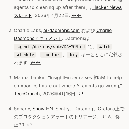
agents to cleaning up after them」,
Hacker News
スレッド
, 2026年4月22日.
↩
↩
Charlie Labs,
ai-daemons.com
および
Charlie
Daemonsドキュメント
. Daemonsは
で、
、
.agents/daemons/<id>/DAEMON.md
watch
、
、
キーとともに定義さ
schedule
routines
deny
れます.
↩
↩
Marina Temkin, “InsightFinder raises $15M to help
companies figure out where AI agents go wrong,”
TechCrunch
, 2026年4月16日.
↩
Sonarly,
Show HN
. Sentry、Datadog、Grafana上で
のプロダクションアラートのトリアージ、RCA、修
正PR.
↩