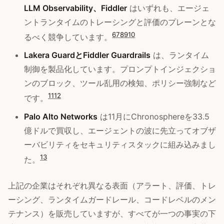
LLM Observability、Fiddler
はいずれも、エージェ
ントランタイムのトレーシングと評価のプレーンとな
6
7
8
9
10
るべく競争しています。
Lakera GuardとFiddler Guardrails
は、ランタイム
制御を製品化しています。プロンプトインジェクショ
ンのブロック、ツール乱用の検知、ポリシー強制など
11
12
です。
Palo Alto Networks
は11月にChronosphereを33.5
億ドルで買収し、エージェントの波に先立ってオブザ
ーバビリティをセキュリティスタックに組み込みまし
13
た。
上記の企業はそれぞれ異なる表面（アラート、評価、トレ
ーシング、ランタイムガードレール、コードレベルのメン
テナンス）を販売していますが、すべてが一つの事実の下