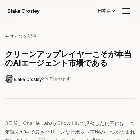
コンテンツへスキップ
Blake Crosley
日本語
← すべての記事
クリーンアップレイヤーこそが本当
のAIエージェント市場である
2分で読めます
Blake Crosley
3日前、Charlie LabsがShow HNで投稿した内容には、今
年読んだ中で最もクリーンなピボット声明の一つが含まれ