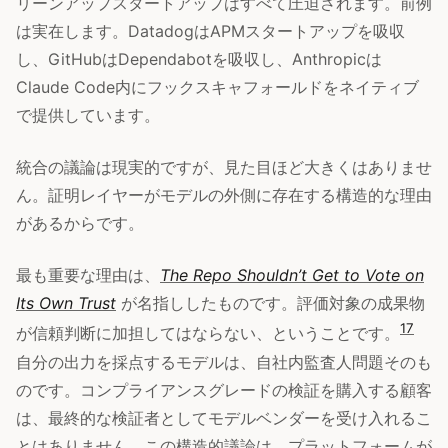
リーンアップスタートアップはすべて圧迫されます。前例
は実在します。DatadogはAPMスタートアップを吸収
し、GitHubはDependabotを吸収し、Anthropicは
Claude Code内にフックスキャフォールドをネイティブ
で提供しています。
統合の議論は現実的ですが、見た目ほど大きくはありませ
ん。証明レイヤーがモデルの外側に存在する構造的な理由
があるからです。
最も重要な理由は、
The Repo Shouldn’t Get to Vote on
Its Own Trust
が名指ししたものです。評価対象の成果物
17
が信頼判断に加担してはならない、ということです。
自分の出力を採点するモデルは、自社内監査人問題そのも
のです。コンプライアンスグレードの検証を購入する顧客
は、最終的な検証者としてモデルベンダーを受け入れるこ
とはありません。この構造的議論は、プラットフォームが