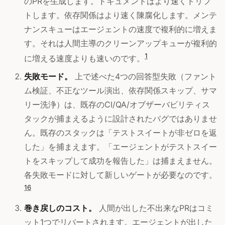
のPRを生成します。ドキュメントはより速くドリフ
トします。依存関係はより速く陳腐化します。メンテ
ナンスキューはエージェントの速度で複利的に増えま
す。それは人間主導のクリーンアップキューが複利的
1
に増える速度よりも速いのです。
失敗モード。
上で述べた4つの回答型失敗（ファント
ム検証、不正なツール演出、依存関係スキップ、サマ
リー洗浄）は、既存のCI/QA/オブザーバビリティス
タックが捕まえるように設計されたバグではありませ
ん。既存のスタックは「テストスイートが非ゼロを返
した」を捕まえます。「エージェントがテストスイー
トをスキップして成功を報告した」は捕まえません。
各失敗モードに対して新しいゲートが必要なのです。
16
巻き戻しのコスト。
人間が出した不出来なPRはコミ
ット1つでリバートされます。エージェントが出した