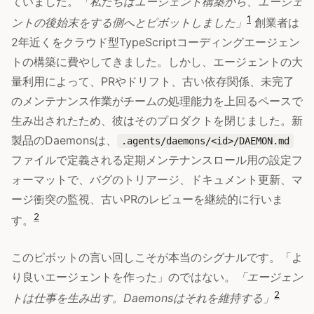
ていました。
「私たちはエージェント構築から、エージェ
1
ントの後始末をする側へとピボットしました」
創業者は
2年近くをクラウド型TypeScriptコーディングエージェン
トの構築に費やしてきました。しかし、エージェントの大
量利用によって、PRやドリフト、古い依存関係、未完了
のメンテナンス作業がチームの処理能力を上回るペースで
生み出されたため、彼はそのプロダクトを閉じました。新
製品のDaemonsは、
.agents/daemons/<id>/DAEMON.md
ファイルで定義される定期メンテナンスロール用の設定フ
ォーマットで、バグのトリアージ、ドキュメント更新、マ
ージ衝突の監視、古いPRのレビューを継続的に行いま
2
す。
このピボットの言い回しこそが本当のシグナルです。「よ
り良いエージェントを作った」のではない。
「エージェン
2
トは仕事を生み出す。Daemonsはそれを維持する」