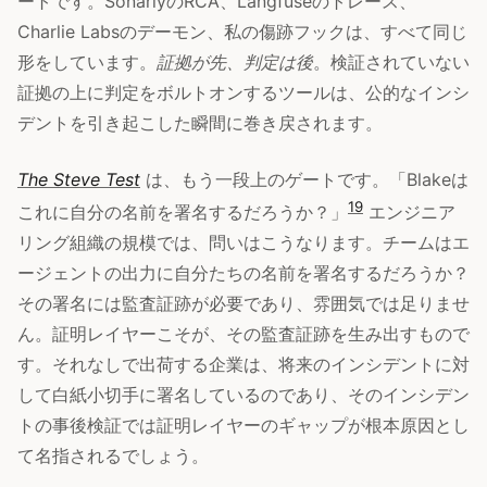
ートです。SonarlyのRCA、Langfuseのトレース、
Charlie Labsのデーモン、私の傷跡フックは、すべて同じ
形をしています。
証拠が先、判定は後
。検証されていない
証拠の上に判定をボルトオンするツールは、公的なインシ
デントを引き起こした瞬間に巻き戻されます。
The Steve Test
は、もう一段上のゲートです。「Blakeは
19
これに自分の名前を署名するだろうか？」
エンジニア
リング組織の規模では、問いはこうなります。チームはエ
ージェントの出力に自分たちの名前を署名するだろうか？
その署名には監査証跡が必要であり、雰囲気では足りませ
ん。証明レイヤーこそが、その監査証跡を生み出すもので
す。それなしで出荷する企業は、将来のインシデントに対
して白紙小切手に署名しているのであり、そのインシデン
トの事後検証では証明レイヤーのギャップが根本原因とし
て名指されるでしょう。