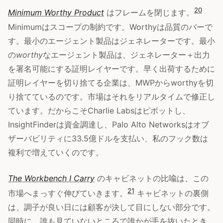
20
Minimum Worthy Product
はフレームを閉じます。
Minimumはスコープの制約です。Worthyは品質のバーで
す。最小のエージェント製品はジェネレーターです。最小
の
worthy
なエージェント製品は、ジェネレーター＋出力
を署名可能にする証明レイヤーです。早く出荷するために
証明レイヤーを切り捨てる企業は、MWPからworthyを切
り捨てているのです。市場はそれをリアルタイムで修正し
ています。だからこそCharlie Labsはピボットし、
InsightFinderは資金調達し、Palo Alto Networksはオブ
ザーバビリティに33.5億ドルを支払い、私のフック数は
複利で増えていくのです。
The Workbench I Carry
のキャビネットの比喩は、この
21
市場へまっすぐ伸びていきます。
キャビネットの裏側
は、調子が良い日には顧客が決して目にしない部分です。
同時に、誰も見ていないところで誰かが手を抜いたとき、