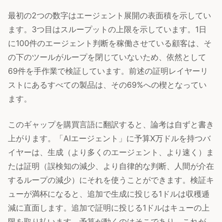
最初の2つの数字はエージェント展開の表面積を示してい
ます。3つ目はスループットの上限を示しています。1日
に100件のエージェント判断を稼働させている顧客は、そ
の下のツールがループを閉じていないため、依然として
69件を手作業で検証しています。前述の証明レイヤーリ
ストにあるすべての製品は、その69%への楔となってい
ます。
このギャップを購買言語に翻訳すると、論考は自ずと書き
上がります。「AIエージェント」に予算X万ドルを持つバ
イヤーは、生成（より多くのエージェント、より速く）ま
たは証明（誤検知の減少、より自律的な判断、人間が介在
するループの減少）にそれを使うことができます。検証キ
ューが満杯になると、追加で生成に投じる1ドルは収穫逓
減に直面します。追加で証明に投じる1ドルはキューの上
限を取り払います。予算が動くのはそこであり、これが