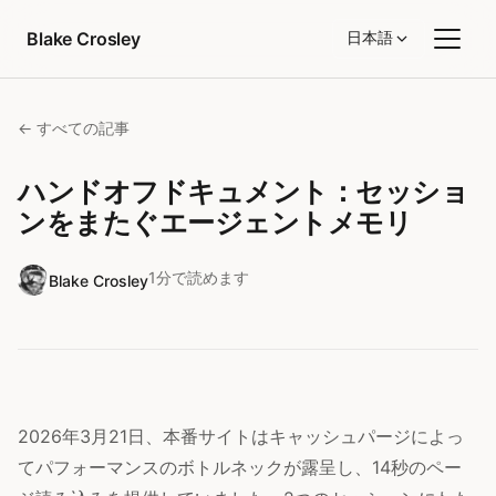
コンテンツへスキップ
Blake Crosley
日本語
← すべての記事
ハンドオフドキュメント：セッショ
ンをまたぐエージェントメモリ
1分で読めます
Blake Crosley
2026年3月21日、本番サイトはキャッシュパージによっ
てパフォーマンスのボトルネックが露呈し、14秒のペー