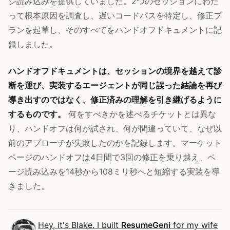
ジ読み込みを提供していました。2つのセッションにわた
って根本原因を調査し、遅いコードパスを特定し、修正プ
ランを起草し、そのすべてをハンドオフドキュメントに記
録しました。
ハンドオフドキュメントは、セッションの境界を越えて診
断を運び、実装するエージェントが同じ誤った結論を再び
導き出すのではなく、修正済みの理解を引き継げるように
するものです。
何をすべきかを述べるチケットとは異な
り、ハンドオフは何が試され、何が間違っていて、なぜ以
前のアプローチが失敗したのかを記録します。マーケット
ページのハンドオフは4日間で3回の修正を乗り越え、ペ
ージ読み込みを14秒から108ミリ秒へと短縮する実装を導
きました。
Hey, it's Blake. I built
ResumeGeni
for my wife