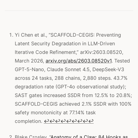
Yi Chen et al., “SCAFFOLD-CEGIS: Preventing
Latent Security Degradation in LLM-Driven
Iterative Code Refinement,” arXiv:2603.08520,
March 2026,
arxiv.org/abs/2603.08520v1
. Tested
GPT-5-Nano, Claude Sonnet 4.5, DeepSeek-V3
across 24 tasks, 288 chains, 2,880 steps. 43.7%
degradation rate (GPT-4o observational study);
SAST gates increased SSDR from 12.5% to 20.8%;
SCAFFOLD-CEGIS achieved 2.1% SSDR with 100%
safety monotonicity at 77.14% task
completion.
↩
↩
↩
↩
↩
↩
↩
↩
↩
Blake Crosley, “
Anatomy of a Claw: 84 Hooks as