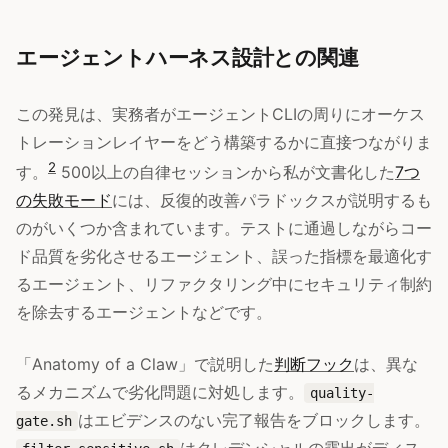
エージェントハーネス設計との関連
この発見は、実務者がエージェントCLIの周りにオーケス
トレーションレイヤーをどう構築するかに直接つながりま
2
す。
500以上の自律セッションから私が文書化した
7つ
の失敗モード
には、反復的改善パラドックスが説明するも
のがいくつか含まれています。テストに通過しながらコー
ド品質を劣化させるエージェント、誤った指標を最適化す
るエージェント、リファクタリング中にセキュリティ制約
を除去するエージェントなどです。
「Anatomy of a Claw」で説明した
判断フック
は、異な
るメカニズムで劣化問題に対処します。
quality-
はエビデンスのない完了報告をブロックします。
gate.sh