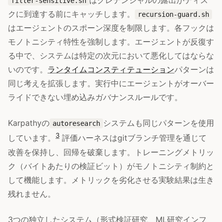
はクレデンシャルの露出がディス
filter-sensitive.sh
クに到達する前にキャッチします。
recursion-guard.sh
はエージェントのスポーン深度を制限します。各フックは
モノトニシティ特性を強制します。エージェントが反復す
る中で、システムは特定の次元において悪化してはならな
いのです。
ランタイムコンスティテューション
パターンは
同じ考えを拡張します。実行中にエージェントがオーバー
ライドできない埋め込みガバナンスルールです。
Karpathyの
システムも同じパターンを使用
autoresearch
3
しています。
評価ハーネスはgitブランチ管理を通じて
改善を保持し、回帰を破棄します。トレーニングメトリッ
ク（バイトあたりの検証ビット）がモノトニシティ制約と
して機能します。メトリックを劣化させる実験結果は生き
残れません。
3つの独立したシステム（形式検証研究、ML研究インフ