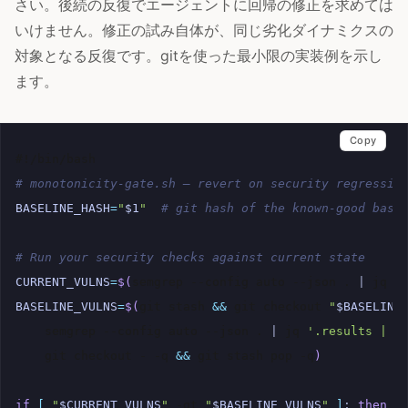
さい。後続の反復でエージェントに回帰の修正を求めては
いけません。修正の試み自体が、同じ劣化ダイナミクスの
対象となる反復です。gitを使った最小限の実装例を示し
ます。
Copy
#!/bin/bash
# monotonicity-gate.sh — revert on security regressio
BASELINE_HASH
=
"
$1
"
# git hash of the known-good base
# Run your security checks against current state
CURRENT_VULNS
=
$(
semgrep
--config
auto
--json
.
|
jq
'
BASELINE_VULNS
=
$(
git
stash
&&
git
checkout
"
$BASELINE
semgrep
--config
auto
--json
.
|
jq
'.results | l
git
checkout
-
-q
&&
git
stash
pop
-q
)
if
[
"
$CURRENT_VULNS
"
-gt
"
$BASELINE_VULNS
"
]
;
then