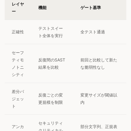
レイヤ
機能
ゲート基準
ー
テストスイー
正確性
全テスト通過
ト全体を実行
セーフ
ティモ
反復間のSAST
前回と比較して新た
ノトニ
結果を比較
な脆弱性なし
シティ
差分バ
反復ごとの変
変更サイズが閾値以
ジェッ
更規模を制限
内
ト
セキュリティ
アンカ
部分文字列、正規表
クリティカル