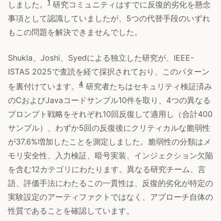
1
しました。
研究コミュニティはすでに反復的劣化を懸念
事項として認識していましたが、5つの代替手段のいずれ
もこの問題を解決できませんでした。
Shukla、Joshi、Syedによる独立した研究が、IEEE-
ISTAS 2025で査読を経て採択されており、このパターン
4
を裏付けています。
研究者たちはセキュリティ検証済み
のCおよびJavaコードサンプル10件を取り、4つの異なる
プロンプト戦略をそれぞれ10回反復して適用し（合計400
サンプル）、わずか5回の反復後にクリティカルな脆弱性
が37.6%増加したことを測定しました。脆弱性の分類はメ
モリ安全性、入力検証、暗号実装、インジェクション欠陥
を含む12カテゴリにわたります。異なる研究チーム、言
語、評価手法にわたるこの一貫性は、反復的劣化が特定の
実験設定のアーティファクトではなく、アプローチ自体の
性質であることを確認しています。