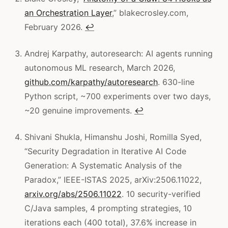
an Orchestration Layer
,” blakecrosley.com,
February 2026.
↩
Andrej Karpathy, autoresearch: AI agents running
autonomous ML research, March 2026,
github.com/karpathy/autoresearch
. 630-line
Python script, ~700 experiments over two days,
~20 genuine improvements.
↩
Shivani Shukla, Himanshu Joshi, Romilla Syed,
“Security Degradation in Iterative AI Code
Generation: A Systematic Analysis of the
Paradox,” IEEE-ISTAS 2025, arXiv:2506.11022,
arxiv.org/abs/2506.11022
. 10 security-verified
C/Java samples, 4 prompting strategies, 10
iterations each (400 total), 37.6% increase in