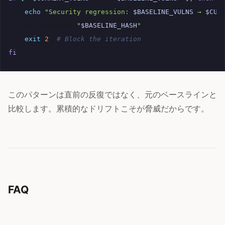
echo
"Security regression: 
$BASELINE_VULNS
 → 
$CUR
git
checkout
"
$BASELINE_HASH
"
--
exit
2
# Block the iteration
fi
このパターンは直前の反復ではなく、元のベースラインと
比較します。累積的なドリフトこそが脅威だからです。
FAQ