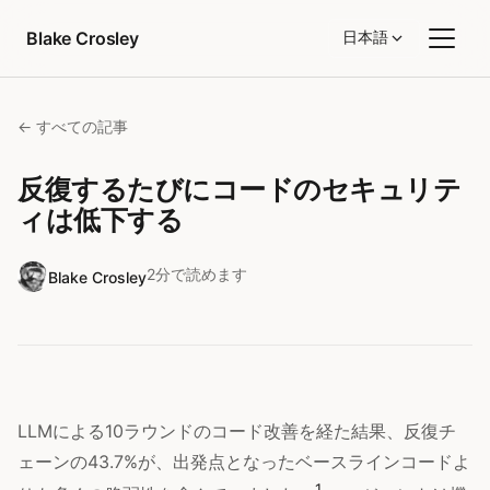
コンテンツへスキップ
Blake Crosley
日本語
← すべての記事
反復するたびにコードのセキュリテ
ィは低下する
2分で読めます
Blake Crosley
LLMによる10ラウンドのコード改善を経た結果、反復チ
ェーンの43.7%が、出発点となったベースラインコードよ
1