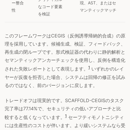
ー整合
現、AST、またはセ
なコード要素
性
マンティックマッチ
を検証
このフレームワークはCEGIS（反例誘導帰納的合成）の原
理を採用しています。候補生成、検証、フィードバック、
再生成の閉ループです。形式検証器の代わりに静的解析と
セマンティックアンカーチェックを使用し、反例を構造化
1
された失敗レポートとして表現します。
いずれかのレイ
ヤーが反復を拒否した場合、システムは回帰の修正を試み
るのではなく、前のバージョンに戻します。
トレードオフは現実的です。SCAFFOLD-CEGISのタスク
完了率は77.14%で、セキュリティの低いアプローチと比
1
較すると低くなっています。
セーフティモノトニシティ
には生産性のコストが伴います。より緩いシステムなら受