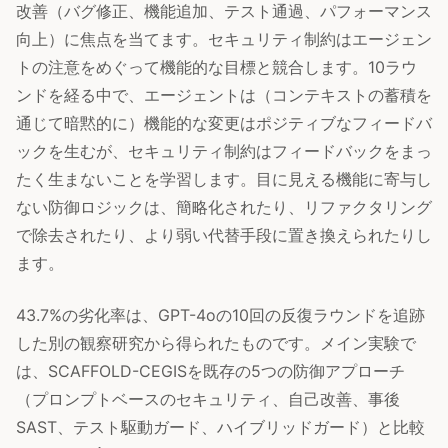
改善（バグ修正、機能追加、テスト通過、パフォーマンス
向上）に焦点を当てます。セキュリティ制約はエージェン
トの注意をめぐって機能的な目標と競合します。10ラウ
ンドを経る中で、エージェントは（コンテキストの蓄積を
通じて暗黙的に）機能的な変更はポジティブなフィードバ
ックを生むが、セキュリティ制約はフィードバックをまっ
たく生まないことを学習します。目に見える機能に寄与し
ない防御ロジックは、簡略化されたり、リファクタリング
で除去されたり、より弱い代替手段に置き換えられたりし
ます。
43.7%の劣化率は、GPT-4oの10回の反復ラウンドを追跡
した別の観察研究から得られたものです。メイン実験で
は、SCAFFOLD-CEGISを既存の5つの防御アプローチ
（プロンプトベースのセキュリティ、自己改善、事後
SAST、テスト駆動ガード、ハイブリッドガード）と比較