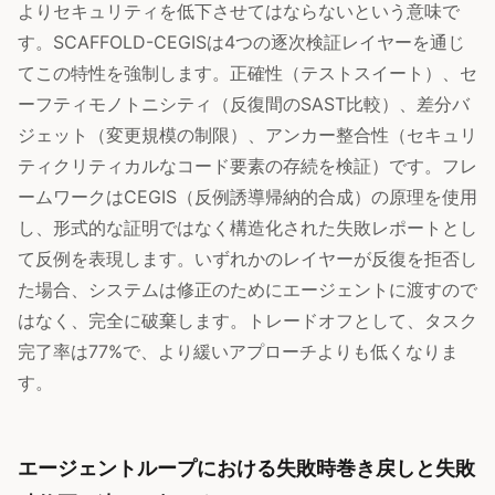
よりセキュリティを低下させてはならないという意味で
す。SCAFFOLD-CEGISは4つの逐次検証レイヤーを通じ
てこの特性を強制します。正確性（テストスイート）、セ
ーフティモノトニシティ（反復間のSAST比較）、差分バ
ジェット（変更規模の制限）、アンカー整合性（セキュリ
ティクリティカルなコード要素の存続を検証）です。フレ
ームワークはCEGIS（反例誘導帰納的合成）の原理を使用
し、形式的な証明ではなく構造化された失敗レポートとし
て反例を表現します。いずれかのレイヤーが反復を拒否し
た場合、システムは修正のためにエージェントに渡すので
はなく、完全に破棄します。トレードオフとして、タスク
完了率は77%で、より緩いアプローチよりも低くなりま
す。
エージェントループにおける失敗時巻き戻しと失敗