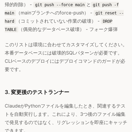
帰的削除） -
と
git push --force main
git push -f
（mainブランチへのforce-push） -
main
git reset --
（コミットされていない作業の破壊） -
hard
DROP
（偶発的なデータベース破壊） - フォーク爆弾
TABLE
このリストは環境に合わせてカスタマイズしてください。
本番データベースには破壊的SQLパターンが必要です。
CLIベースのデプロイにはデプロイコマンドのガードが必
要です。
3. 変更後のテストランナー
ClaudeがPythonファイルを編集したとき、関連するテス
トを自動実行します。これにより、3つ後のファイル編集
で発見するのではなく、リグレッションを即座にキャッチ
できます。