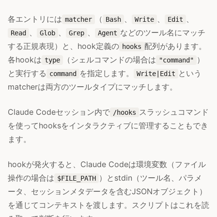
各エントリには
（
、
、
、
matcher
Bash
Write
Edit
、
、
、
などのツール名にマッチ
Read
Glob
Grep
Agent
する正規表現）と、hook定義の
配列があります。
hooks
各hookは
（シェルコマンドの場合は
）
type
"command"
と実行する
を指定します。
という
command
Write|Edit
matcherは両方のツールタイプにマッチします。
Claude Codeセッション内で
スラッシュコマンド
/hooks
を使ってhooksをインタラクティブに管理することもでき
ます。
hookが発火すると、Claude Codeは環境変数（ファイル
操作の場合は
）とstdin（ツール名、パラメ
$FILE_PATH
ータ、セッションメタデータを含むJSONオブジェクト）
を通じてコンテキストを渡します。スクリプトはこれを読