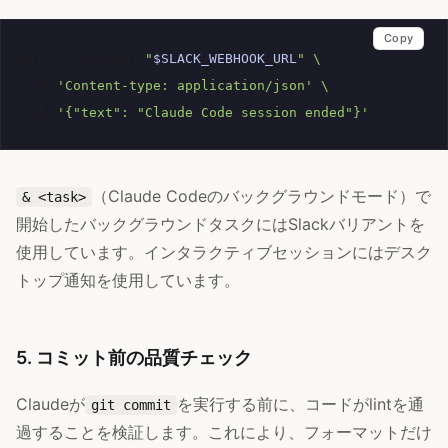
Copy
curl
-s
-X
POST
"
$SLACK_WEBHOOK_URL
"
\
-H
'Content-type: application/json'
\
-d
'{"text": "Claude Code session ended"}'
（Claude Codeのバックグラウンドモード）で
& <task>
開始したバックグラウンドタスクにはSlackバリアントを
使用しています。インタラクティブセッションにはデスク
トップ通知を使用しています。
5. コミット前の品質チェック
Claudeが
を実行する前に、コードがlintを通
git commit
過することを検証します。これにより、フォーマットだけ