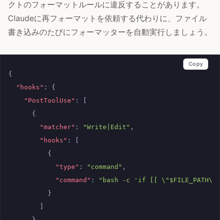
クトのフォーマットルールに違反することがあります。
Claudeに再フォーマットを依頼する代わりに、ファイル
書き込みのたびにフォーマッターを自動実行しましょう。
Copy
{
"hooks"
:
{
"PostToolUse"
:
[
{
"matcher"
:
"Write|Edit"
,
"hooks"
:
[
{
"type"
:
"command"
,
"command"
:
"bash -c 'if [[ \"$FILE_PATH\"
}
]
}