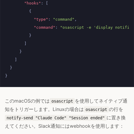
"hooks"
:
[
{
"type"
:
"command"
,
"command"
:
"osascript -e 'display notific
}
]
}
]
}
}
このmacOSの例では
を使用してネイティブ通
osascript
知をトリガーします。Linuxの場合は
の行を
osascript
に置き換
notify-send "Claude Code" "Session ended"
えてください。Slack通知にはwebhookを使用します：