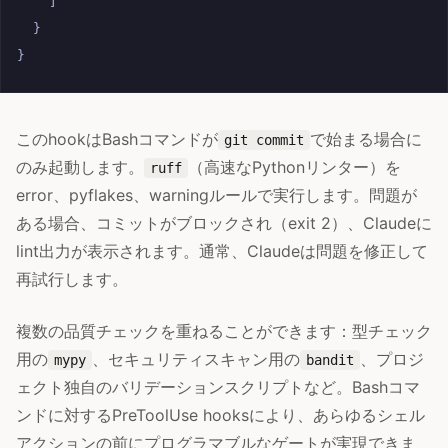
]
}
}
このhookはBashコマンドが
で始まる場合に
git commit
のみ起動します。
（高速なPythonリンター）を
ruff
error、pyflakes、warningルールで実行します。問題が
ある場合、コミットがブロックされ（exit 2）、Claudeに
lint出力が表示されます。通常、Claudeは問題を修正して
再試行します。
複数の品質チェックを重ねることができます：型チェック
用の
、セキュリティスキャン用の
、プロジ
mypy
bandit
ェクト独自のバリデーションスクリプトなど。Bashコマ
ンドに対するPreToolUse hooksにより、あらゆるシェル
アクションの前にプログラマブルなゲートが実現できま