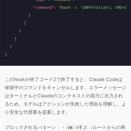
"command"
:
"bash -c 'INPUT=$(cat); CMD=$(
}
]
}
]
}
}
このhookが終了コード2で終了すると、Claude Codeは
保留中のコマンドをキャンセルします。エラーメッセージ
はターミナルとClaudeのコンテキストの両方に出力され
るため、モデルはアクションが失敗した理由を理解し、よ
り安全な代替案を提案します。
ブロックされるパターン： -
（ルートからの再
rm -rf /