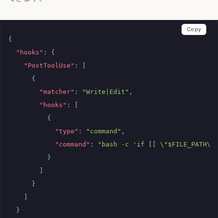
Copy
{
"hooks"
:
{
"PostToolUse"
:
[
{
"matcher"
:
"Write|Edit"
,
"hooks"
:
[
{
"type"
:
"command"
,
"command"
:
"bash -c 'if [[ \"$FILE_PATH\"
}
]
}
]
}