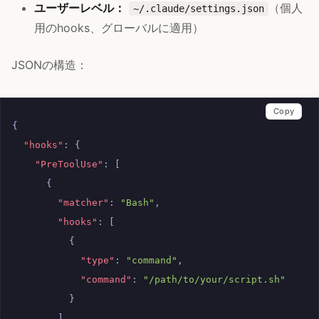
ユーザーレベル：
（個人
~/.claude/settings.json
用のhooks、グローバルに適用）
JSONの構造：
Copy
{
"hooks"
:
{
"PreToolUse"
:
[
{
"matcher"
:
"Bash"
,
"hooks"
:
[
{
"type"
:
"command"
,
"command"
:
"/path/to/your/script.sh"
}
]