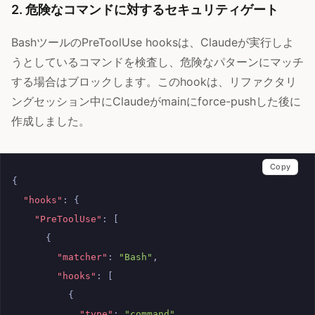
2. 危険なコマンドに対するセキュリティゲート
BashツールのPreToolUse hooksは、Claudeが実行しよ
うとしているコマンドを検査し、危険なパターンにマッチ
する場合はブロックします。このhookは、リファクタリ
ングセッション中にClaudeがmainにforce-pushした後に
作成しました。
Copy
{
"hooks"
:
{
"PreToolUse"
:
[
{
"matcher"
:
"Bash"
,
"hooks"
:
[
{
"type"
:
"command"
,