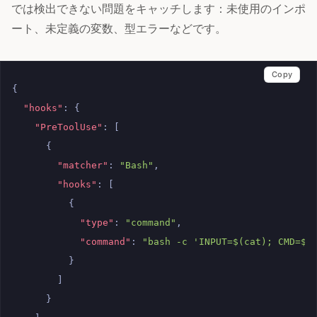
では検出できない問題をキャッチします：未使用のインポ
ート、未定義の変数、型エラーなどです。
Copy
{
"hooks"
:
{
"PreToolUse"
:
[
{
"matcher"
:
"Bash"
,
"hooks"
:
[
{
"type"
:
"command"
,
"command"
:
"bash -c 'INPUT=$(cat); CMD=$(
}
]
}