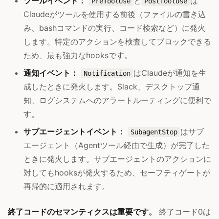
ツールイベント：
と
は
PreToolUse
PostToolUse
Claudeがツールを使用する前後（ファイルの書き込
み、bashコマンドの実行、コード検索など）に発火
します。特定のアクションを検査してブロックできる
ため、最も強力なhooksです。
通知イベント：
はClaudeが通知を生
Notification
成したときに発火します。Slack、デスクトップ通
知、ログシステムへのアラートルーティングに便利で
す。
サブエージェントイベント：
はサブ
SubagentStop
エージェント（Agentツール経由で生成）が完了した
ときに発火します。サブエージェントのアクションに
対してもhooksが発火するため、セーフティゲートが
再帰的に適用されます。
終了コードのセマンティクスは重要です。
終了コード0は