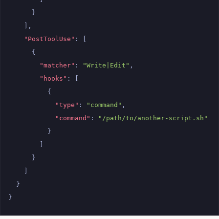
}
],
"PostToolUse"
:
[
{
"matcher"
:
"Write|Edit"
,
"hooks"
:
[
{
"type"
:
"command"
,
"command"
:
"/path/to/another-script.sh"
}
]
}
]
}
}