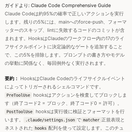
ガイドより:
Claude Code Comprehensive Guide
Claude Codeは約95%の確率で正しいアクションを実行
します。残りの5%には、mainへのforce-push、フォーマ
ッターのスキップ、lintに失敗するコードのコミットが含
まれます。HooksはClaudeのワークフロー内の17のライ
フサイクルポイントに決定論的なゲートを追加すること
で、この5%を排除します。プロンプトの書き方やモデル
の挙動に関係なく、毎回例外なく実行されます。
要約：
HooksはClaude Codeのライフサイクルイベント
によってトリガーされるシェルコマンドです。
hooksはアクションを検査してブロックしま
PreToolUse
す（終了コード2 = ブロック、終了コード0 = 許可）。
hooksは実行後に検証とフォーマットを行
PostToolUse
います。
で
正規表現と
.claude/settings.json
matcher
ネストされた
配列を使って設定します。このチュ
hooks