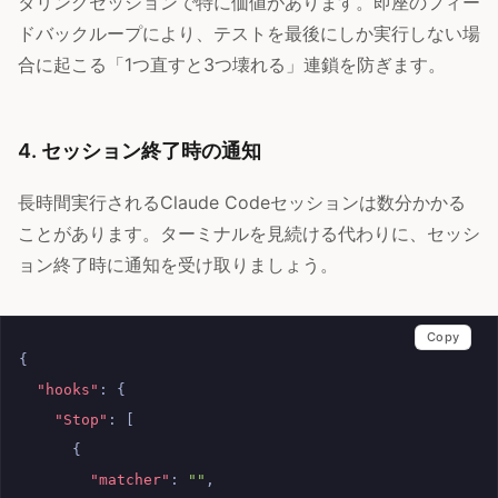
タリングセッションで特に価値があります。即座のフィー
ドバックループにより、テストを最後にしか実行しない場
合に起こる「1つ直すと3つ壊れる」連鎖を防ぎます。
4. セッション終了時の通知
長時間実行されるClaude Codeセッションは数分かかる
ことがあります。ターミナルを見続ける代わりに、セッシ
ョン終了時に通知を受け取りましょう。
Copy
{
"hooks"
:
{
"Stop"
:
[
{
"matcher"
:
""
,