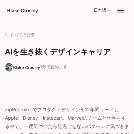
コンテンツへスキップ
Blake Crosley
日本語
← すべての記事
AIを生き抜くデザインキャリア
1分で読めます
Blake Crosley
ZipRecruiterでプロダクトデザインを12年間リードし、
Apple、Disney、Instacart、Marvelのチームと仕事をす
る中で、一度気づいたら見過ごせないパターンに気づきま