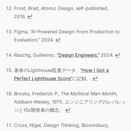
Frost, Brad,
Atomic Design
, self-published,
2016.
↩
Figma, “AI-Powered Design: From Production to
Evaluation,” 2024.
↩
Rauchg, Guillermo,
“Design Engineers,”
2024.
↩
著者のLighthouse監査データ、
“How I Got a
Perfect Lighthouse Score”
に記録。
↩
Brooks, Frederick P.,
The Mythical Man-Month
,
Addison-Wesley, 1975. エンジニアリングのレバレッ
ジと10x開発者の概念。
↩
Cross, Nigel,
Design Thinking
, Bloomsbury,