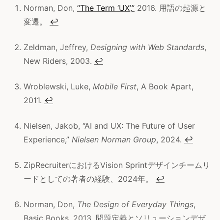
Norman, Don,
“The Term ‘UX’,”
2016. 用語の起源と
変遷。
↩
Zeldman, Jeffrey,
Designing with Web Standards
,
New Riders, 2003.
↩
Wroblewski, Luke,
Mobile First
, A Book Apart,
2011.
↩
Nielsen, Jakob, “AI and UX: The Future of User
Experience,”
Nielsen Norman Group
, 2024.
↩
ZipRecruiterにおけるVision Sprintデザインチームリ
ードとしての著者の経験、2024年。
↩
Norman, Don,
The Design of Everyday Things
,
Basic Books, 2013. 問題定義とソリューションデザ