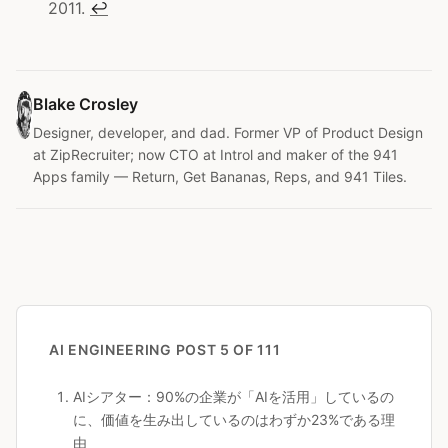
2011.
↩
Blake Crosley
Designer, developer, and dad. Former VP of Product Design
at ZipRecruiter; now CTO at Introl and maker of the 941
Apps family — Return, Get Bananas, Reps, and 941 Tiles.
AI ENGINEERING
POST 5 OF 111
AIシアター：90%の企業が「AIを活用」しているの
に、価値を生み出しているのはわずか23%である理
由