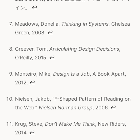
イン。
↩
Meadows, Donella,
Thinking in Systems
, Chelsea
Green, 2008.
↩
Greever, Tom,
Articulating Design Decisions
,
O’Reilly, 2015.
↩
Monteiro, Mike,
Design Is a Job
, A Book Apart,
2012.
↩
Nielsen, Jakob, “F-Shaped Pattern of Reading on
the Web,”
Nielsen Norman Group
, 2006.
↩
Krug, Steve,
Don’t Make Me Think
, New Riders,
2014.
↩