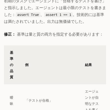
初期のタスクでエージェントに「合格するテストを書け」
と指示しました。エージェントは最小限のテストを書きま
した：
、
。技術的には基準
assert True
assert 1 == 1
は満たされていました。出力は無価値でした。
修正：
基準は量と質の両方を指定する必要があります：
基
準
の
例
結果
品
質
エージェ
曖
ントが自
「テストが合格」
昧
明なテス
トを書く