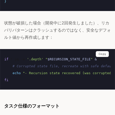
}
状態が破損した場合（開発中に2回発生しました）、リカ
バリパターンはクラッシュするのではなく、安全なデフォ
ルト値から再作成します：
Copy
if
!
jq
-e
'.depth'
"
$RECURSION_STATE_FILE
"
&
>/dev/nu
# Corrupted state file, recreate with safe defaul
echo
"- Recursion state recovered (was corrupted)
fi
タスク仕様のフォーマット