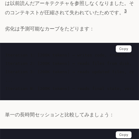
は以前読んだアーキテクチャを参照しなくなりました。そ
3
のコンテキストが圧縮されて失われていたためです。
劣化は予測可能なカーブをたどります：
Copy
Iteration 1: [200K tokens] → writes code, creates file
Iteration 2: [200K tokens] → reads files from disk, co
Iteration 3: [200K tokens] → reads updated files, cont
...

単一の長時間セッションと比較してみましょう：
Copy