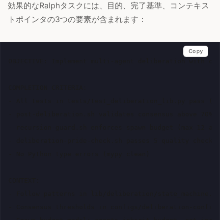
効果的なRalphタスクには、目的、完了基準、コンテキス
トポインタの3つの要素が含まれます：
Copy
OBJECTIVE: Implement multi-agent deliberation with con
COMPLETION CRITERIA:

- All tests in tests/test_deliberation_lib.py pass (81
- post-deliberation.sh validates consensus above 70% t
- recursion-guard.sh enforces spawn budget (max 12 age
- deliberation-pride-check.sh passes 5 quality checks

- No Python type errors (mypy clean)

CONTEXT:

- Follow patterns in lib/deliberation/state_machine.py
- Consensus thresholds in configs/deliberation-config.