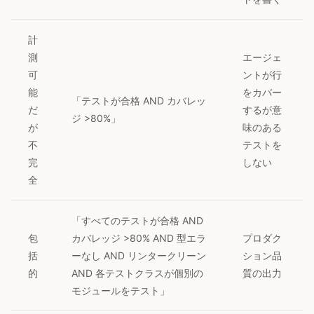
計
測
エージェ
可
ントが行
能
をカバー
「テストが合格 AND カバレッ
だ
するが意
ジ >80%」
が
味のある
不
テストを
完
しない
全
「すべてのテストが合格 AND
包
カバレッジ >80% AND 型エラ
プロダク
括
ーなし AND リンタークリーン
ション品
的
AND 各テストクラスが個別の
質の出力
モジュールをテスト」