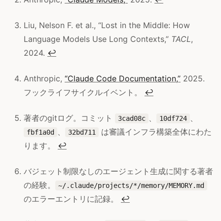
Liu, Nelson F. et al., “Lost in the Middle: How
Language Models Use Long Contexts,”
TACL
,
2024.
↩
Anthropic,
“Claude Code Documentation,”
2025.
フックライフサイクルイベント。
↩
著者のgitログ。コミット
、
、
3cad08c
10df724
、
は審議インフラ構築全体にわた
fbf1a0d
32bd711
ります。
↩
バジェット制限なしのエージェント生成に関する著者
の経験。
~/.claude/projects/*/memory/MEMORY.md
のエラーエントリに記録。
↩