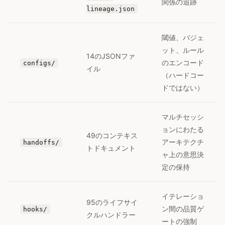
関係の追跡
lineage.json
閾値、バジェ
ット、ルール
14のJSONファ
のエンコード
configs/
イル
（ハードコー
ドではない）
マルチセッシ
ョンにわたる
49のコンテキス
アーキテクチ
handoffs/
トドキュメント
ャ上の意思決
定の保持
イテレーショ
95のライフサイ
ン間の品質ゲ
hooks/
クルハンドラー
ートの強制