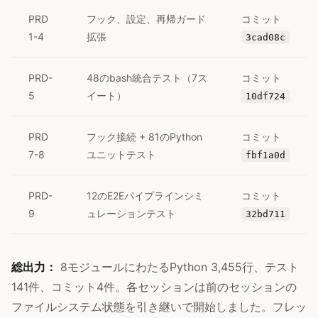
PRD
フック、設定、再帰ガード
コミット
1-4
拡張
3cad08c
PRD-
48のbash統合テスト（7ス
コミット
5
イート）
10df724
PRD
フック接続 + 81のPython
コミット
7-8
ユニットテスト
fbf1a0d
PRD-
12のE2Eパイプラインシミ
コミット
9
ュレーションテスト
32bd711
総出力：
8モジュールにわたるPython 3,455行、テスト
141件、コミット4件。各セッションは前のセッションの
ファイルシステム状態を引き継いで開始しました。フレッ