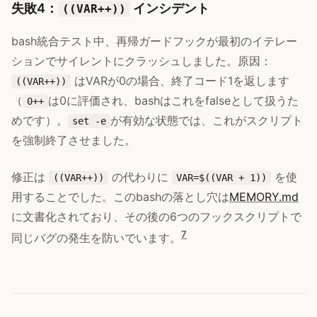
失敗4：
インシデント
((VAR++))
bash統合テスト中、再帰ガードフックが最初のイテレー
ションでサイレントにクラッシュしました。原因：
はVARが0の場合、終了コード1を返します
((VAR++))
（
は0に評価され、bashはこれをfalseとして扱うた
0++
めです）。
が有効な状態では、これがスクリプト
set -e
を強制終了させました。
修正は
の代わりに
を使
((VAR++))
VAR=$((VAR + 1))
用することでした。このbashの落とし穴は
MEMORY.md
に文書化されており、その後の6つのフックスクリプトで
7
同じバグの発生を防いでいます。