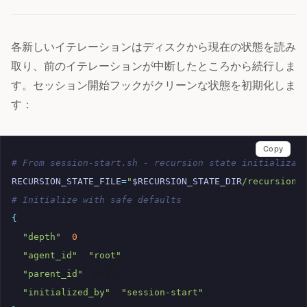
各新しいイテレーションはディスクから現在の状態を読み
取り、前のイテレーションが中断したところから続行しま
す。セッション開始フックがクリーンな状態を初期化しま
す：
Copy
# From session-start.sh - recursion state initializat
RECURSION_STATE_FILE
=
"
$RECURSION_STATE_DIR
/recursion-
# Initialize with safe defaults
{
"depth"
:
0
"agent_id"
:
"root"
"parent_id"
:
"initialized_by"
:
"session-start"