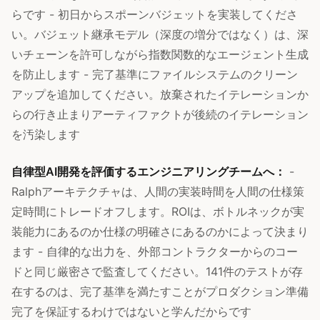
らです - 初日からスポーンバジェットを実装してくださ
い。バジェット継承モデル（深度の増分ではなく）は、深
いチェーンを許可しながら指数関数的なエージェント生成
を防止します - 完了基準にファイルシステムのクリーン
アップを追加してください。放棄されたイテレーションか
らの行き止まりアーティファクトが後続のイテレーション
を汚染します
自律型AI開発を評価するエンジニアリングチームへ：
-
Ralphアーキテクチャは、人間の実装時間を人間の仕様策
定時間にトレードオフします。ROIは、ボトルネックが実
装能力にあるのか仕様の明確さにあるのかによって決まり
ます - 自律的な出力を、外部コントラクターからのコー
ドと同じ厳密さで監査してください。141件のテストが存
在するのは、完了基準を満たすことがプロダクション準備
完了を保証するわけではないと学んだからです