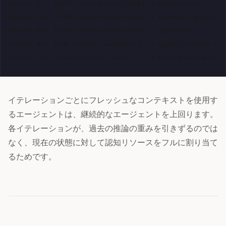
Minute 0:  [200K tokens available] → productive

Minute 30: [150K tokens available] → somewhat producti
Minute 60: [100K tokens available] → degraded

Minute 90: [50K tokens available]  → significantly deg
イテレーションごとにフレッシュなコンテキストを使用す
るエージェントは、継続的なエージェントを上回ります。
各イテレーションが、過去の推論の重みを引きずるのでは
なく、現在の状態に対して認知リソースをフルに割り当て
るためです。