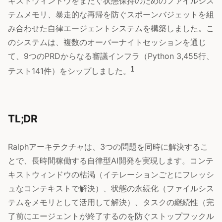
キストウィンドウをまたぐ状態保持のためのファイルシス
テムメモリ、暴走的な再帰を防ぐスポーンバジェットを組
み合わせた自律エージェントシステムを構築しました。こ
のシステムは、複数のオーバーナイトセッションを通じ
て、9つのPRDからなる審議インフラ（Python 3,455行、
1
テスト141件）をシップしました。
TL;DR
Ralphアーキテクチャは、3つの問題を同時に解決するこ
とで、長時間稼働する自律型AI開発を実現します。コンテ
キストウィンドウの枯渇（イテレーションごとにフレッシ
ュなコンテキストで解決）、状態の永続化（ファイルシス
テムをメモリとして活用して解決）、タスクの継続性（完
了前にエージェントが終了するのを防ぐストップフックル