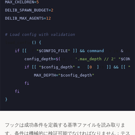
MAX_CHILDREN
=
5
DELIB_SPAWN_BUDGET
=
2
DELIB_MAX_AGENTS
=
12
# Load config with validation
load_config
()
{
if
[[
-f
"
$CONFIG_FILE
"
]]
&&
command
-v
jq
&
>/de
config_depth
=
$(
jq
-r
'.max_depth // 2'
"
$CONF
if
[[
"
$config_depth
"
=
~
^
[
0
-9
]
+$
]]
&&
[[
"
$
MAX_DEPTH
=
"
$config_depth
"
fi
fi
}
フックは成功条件を定義する基準ファイルを読み取りま
す。条件は機械的に検証可能でなければなりません：テス