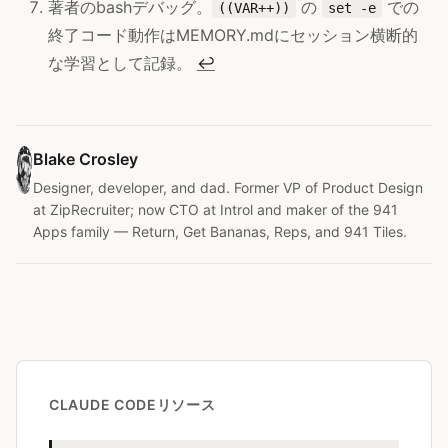
著者のbashデバッグ。
の
での
((VAR++))
set -e
終了コード動作はMEMORY.mdにセッション横断的
な学習として記録。
↩
Blake Crosley
Designer, developer, and dad. Former VP of Product Design
at ZipRecruiter; now CTO at Introl and maker of the 941
Apps family — Return, Get Bananas, Reps, and 941 Tiles.
CLAUDE CODEリソース