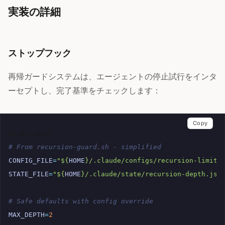
実装の詳細
ストップフック
再帰ガードシステムは、エージェントの停止試行をインタ
ーセプトし、完了基準をチェックします：
Copy
#!/bin/bash
# From recursion-guard.sh - simplified
CONFIG_FILE
=
"
${
HOME
}
/.claude/configs/recursion-limits
STATE_FILE
=
"
${
HOME
}
/.claude/state/recursion-depth.jso
# Safe defaults with config override
MAX_DEPTH
=
2