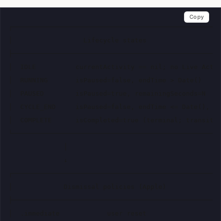
Copy
┌─────────────────────────────────────────────────────
│                  Lifecycle states                   
├─────────────────────────────────────────────────────
│  IDLE          currentActivity == nil; no Live Activ
│  RUNNING       isPaused=false, endTime > Date()     
│  PAUSED        isPaused=true, remainingSeconds=N    
│  CYCLE_END     isPaused=false, endTime <= Date(), is
│  COMPLETE      isCompleted=true (terminal; transitio
└─────────────────────────────────────────────────────
              │

              ↓

┌─────────────────────────────────────────────────────
│             Dismissal policies (Apple)              
├─────────────────────────────────────────────────────
│  .immediate            user reset                   