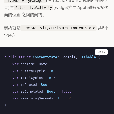
(应用端,我的SwiftUI视图所在的位
LiveActivityManager
置)与
(widget扩展,Apple进程渲染界
ReturnLiveActivity
面的位置)之间的契约。
契约就是
,共6个
TimerActivityAttributes.ContentState
3
字段:
Copy
public
struct
ContentState
:
Codable
,
Hashable
{
var
endTime
:
Date
var
currentCycle
:
Int
var
totalCycles
:
Int
?
var
isPaused
:
Bool
var
isCompleted
:
Bool
=
false
var
remainingSeconds
:
Int
=
0
}