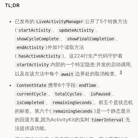
TL;DR
已发布的
公开了5个转换方法
LiveActivityManager
(
、
、
startActivity
updateActivity
、
、
showCycleComplete
showFinalCompletion
)外加1个读取方法
endActivity
(
)。这224行生产代码守护着
hasActiveActivity
内部的一个特定隐患:并发的启动调用,
startActivity
3
以及在该方法中每个
边界处的取消检查。
await
携带6个字段:
、
ContentState
endTime
、
、
、
currentCycle
totalCycles
isPaused
、
。前五个是状态机
isCompleted
remainingSeconds
的标签。第六个(
)是一个静态显示
remainingSeconds
的回退方案,因为ActivityKit的实时
无
timerInterval
法提供该功能。