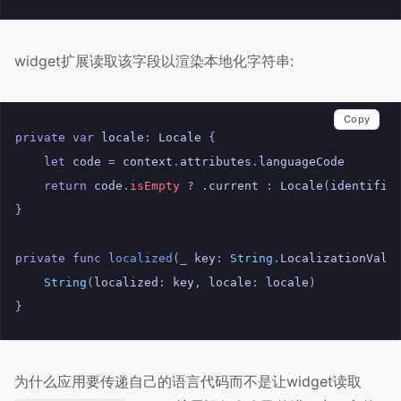
widget扩展读取该字段以渲染本地化字符串:
Copy
private
var
locale
:
Locale
{
let
code
=
context
.
attributes
.
languageCode
return
code
.
isEmpty
?
.
current
:
Locale
(
identifie
}
private
func
localized
(
_
key
:
String
.
LocalizationValu
String
(
localized
:
key
,
locale
:
locale
)
}
为什么应用要传递自己的语言代码而不是让widget读取