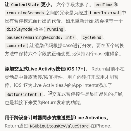
让
更小。
六个字段太多了。
和
ContentState
endTime
之间的冗余是为绕过
中
remainingSeconds
timerInterval
没有暂停模式而付出的代价。如果重新开始,我会携带一个
枚举(
、
displayMode
running
、
、
paused(remainingSeconds: Int)
cycleEnd
),让渲染代码根据case进行分发。要在五个转换
complete
方法中保持六个字段的正确变更,比保持四个case难得多。
添加交互式Live Activity按钮(iOS 17+)。
Return目前不在
灵动岛中暴露暂停/恢复控件。用户必须打开应用才能暂
停。iOS 17为Live Activities内的App Intents添加了
10
。
交互式暂停控件是显而易见的扩展,
Button(intent:)
也是我接下来要为Return发布的功能。
用于跨设备计时器同步的推送更新Live Activities。
Return通过
在iPhone、
NSUbiquitousKeyValueStore