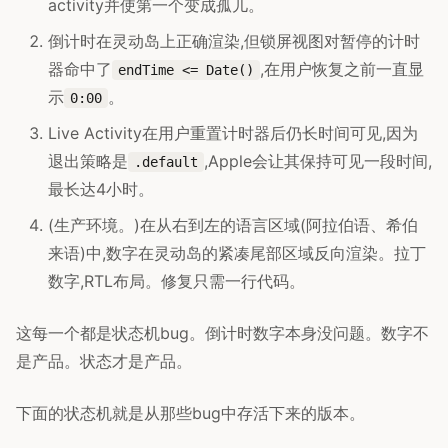
activity并使第一个变成孤儿。
倒计时在灵动岛上正确渲染,但锁屏视图对暂停的计时
器命中了
,在用户恢复之前一直显
endTime <= Date()
示
。
0:00
Live Activity在用户重置计时器后仍长时间可见,因为
退出策略是
,Apple会让其保持可见一段时间,
.default
最长达4小时。
(生产环境。)在从右到左的语言区域(阿拉伯语、希伯
来语)中,数字在灵动岛的紧凑尾部区域反向渲染。拉丁
数字,RTL布局。修复只需一行代码。
这每一个都是状态机bug。倒计时数字本身没问题。数字不
是产品。状态才是产品。
下面的状态机就是从那些bug中存活下来的版本。