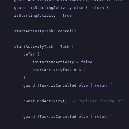
guard
!
isStartingActivity
else
{
return
}
isStartingActivity
=
true
startActivityTask
?.
cancel
()
startActivityTask
=
Task
{
defer
{
isStartingActivity
=
false
startActivityTask
=
nil
}
guard
!
Task
.
isCancelled
else
{
return
}
await
endActivity
()
// explicit cleanup of a
guard
!
Task
.
isCancelled
else
{
return
}