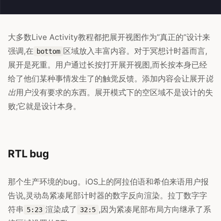
大多数Live Activity教程都把展开视图作为”真正的”设计来
强调,在
区域放入丰富内容。对于冥想计时器而言,
bottom
展开是死重。用户通过长按打开展开视图,而长按本身已经
给了他们某种事情发生了的触觉反馈。添加内容会让展开
说
出
用户没有要求的东西。展开模式下的空区域不是设计的失
败;它就是设计本身。
RTL bug
那个生产环境的bug。iOS上的阿拉伯语和希伯来语用户报
告说,灵动岛紧凑尾部计时器的数字反向渲染。拉丁数字字
符串
渲染成了
,因为紧凑尾部布局方向继承了系
5:23
32:5