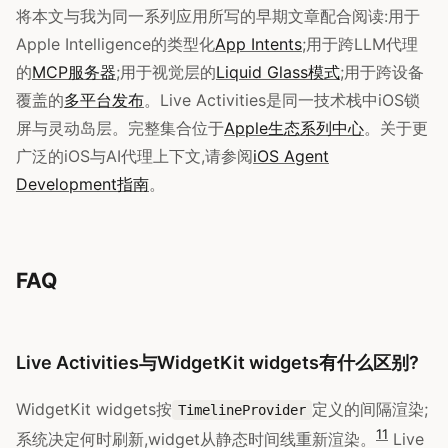
将本文与我为同一系列应用所写的早期文章配合阅读:用于
Apple Intelligence的类型化
App Intents
;用于跨LLM代理
的
MCP服务器
;用于视觉层的
Liquid Glass模式
;用于跨设备
覆盖的
多平台发布
。Live Activities是同一技术栈中iOS锁
屏与灵动岛层。完整集合位于
Apple生态系列中心
。关于更
广泛的iOS与AI代理上下文,请参阅
iOS Agent
Development指南
。
FAQ
Live Activities与WidgetKit widgets有什么区别?
WidgetKit widgets按
定义的间隔渲染;
TimelineProvider
11
系统决定何时刷新,widget从静态时间线重新渲染。
Live