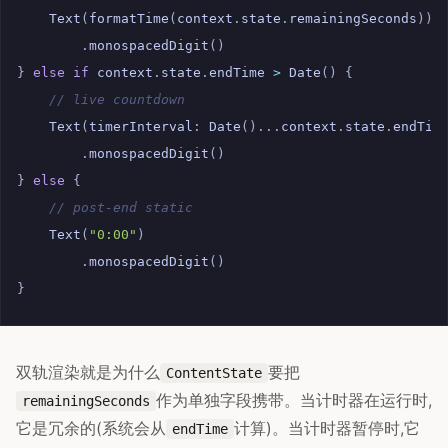
Text
(
formatTime
(
context
.
state
.
remainingSeconds
))
.
monospacedDigit
()
}
else
if
context
.
state
.
endTime
>
Date
()
{
// live countdown
Text
(
timerInterval
:
Date
()...
context
.
state
.
endTim
.
monospacedDigit
()
}
else
{
// post-end static
Text
(
"0:00"
)
.
monospacedDigit
()
}
双轨渲染就是为什么
要把
ContentState
作为单独字段携带。当计时器在运行时,
remainingSeconds
它是冗余的(系统会从
计算)。当计时器暂停时,它
endTime