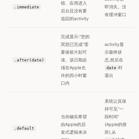
错、应用进入
即消失。没
.immediate
后台且没有要
有缓冲窗口
追踪的activity
完成显示:”您的
冥想已完成”需
activity显
要保留片刻可
示最终状
读。该日期必
态,然后在
.after(date)
须在Apple允
时
date
许的四小时窗
退出
口内
系统让其保
持可见”一
当你确实希望
段时间”
由Apple的启
(Apple的措
.default
发式逻辑来决
辞),从