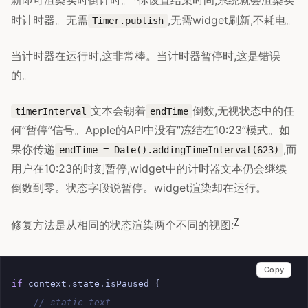
新即可渲染实时倒计时。
你设置结束时间,系统就会渲染实
时计时器。无需
,无需widget刷新,不耗电。
Timer.publish
当计时器在运行时,这非常棒。当计时器暂停时,这是错误
的。
文本会朝着
倒数,无视状态中的任
timerInterval
endTime
何”暂停”信号。Apple的API中没有”冻结在10:23”模式。如
果你传递
,而
endTime = Date().addingTimeInterval(623)
用户在10:23的时刻暂停,widget中的计时器文本仍会继续
倒数到零。状态字段说暂停。widget渲染却在运行。
7
修复方法是从相同的状态渲染两个不同的视图:
Copy
if
context
.
state
.
isPaused
{
// static text