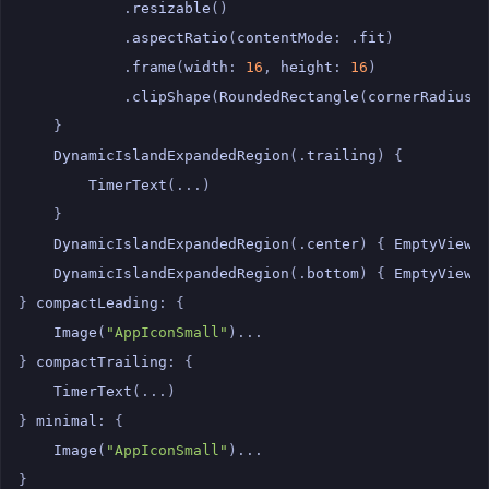
.
resizable
()
.
aspectRatio
(
contentMode
:
.
fit
)
.
frame
(
width
:
16
,
height
:
16
)
.
clipShape
(
RoundedRectangle
(
cornerRadius
:
}
DynamicIslandExpandedRegion
(.
trailing
)
{
TimerText
(...)
}
DynamicIslandExpandedRegion
(.
center
)
{
EmptyView
(
DynamicIslandExpandedRegion
(.
bottom
)
{
EmptyView
(
}
compactLeading
:
{
Image
(
"AppIconSmall"
)...
}
compactTrailing
:
{
TimerText
(...)
}
minimal
:
{
Image
(
"AppIconSmall"
)...
}