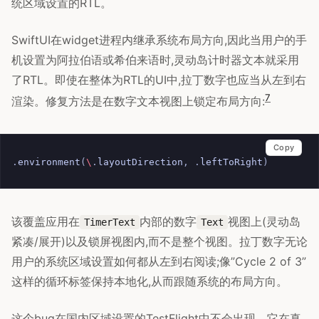
统区域设置的RTL。
SwiftUI在widget进程内继承系统布局方向,因此当用户的手
机设置为阿拉伯语或希伯来语时,灵动岛计时器文本就采用
了RTL。即使在整体为RTL的UI中,拉丁数字也应当从左到右
7
渲染。修复方法是在数字文本视图上锁定布局方向:
Copy
.
environment
(
\
.
layoutDirection
,
.
leftToRight
)
该覆盖应用在
内部的数字
视图上(灵动岛
TimerText
Text
紧凑/展开)以及锁屏视图内,而不是整个视图。拉丁数字无论
用户的系统区域设置如何都从左到右阅读;像”Cycle 2 of 3”
这样的循环标签保持本地化,从而跟随系统的布局方向。
这个bug在国内区域设置的TestFlight中不会出现。它在真