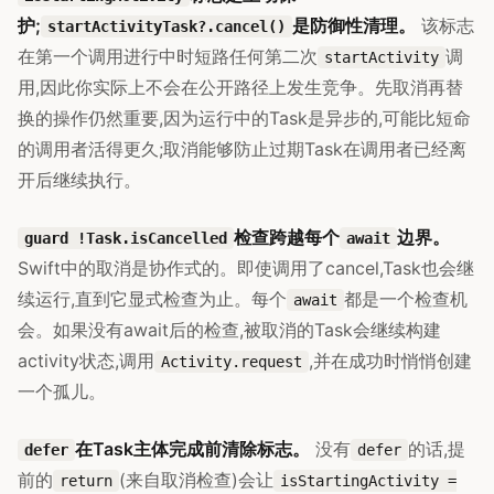
护;
是防御性清理。
该标志
startActivityTask?.cancel()
在第一个调用进行中时短路任何第二次
调
startActivity
用,因此你实际上不会在公开路径上发生竞争。先取消再替
换的操作仍然重要,因为运行中的Task是异步的,可能比短命
的调用者活得更久;取消能够防止过期Task在调用者已经离
开后继续执行。
检查跨越每个
边界。
guard !Task.isCancelled
await
Swift中的取消是协作式的。即使调用了cancel,Task也会继
续运行,直到它显式检查为止。每个
都是一个检查机
await
会。如果没有await后的检查,被取消的Task会继续构建
activity状态,调用
,并在成功时悄悄创建
Activity.request
一个孤儿。
在Task主体完成前清除标志。
没有
的话,提
defer
defer
前的
(来自取消检查)会让
return
isStartingActivity =