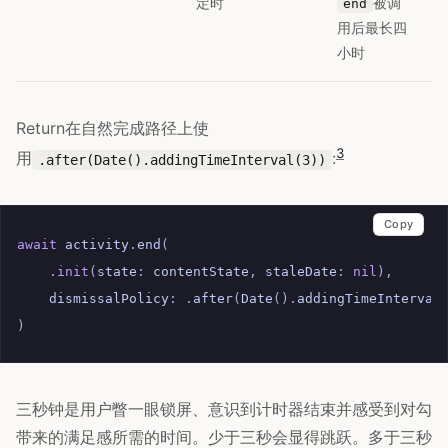
定时
被调
end
用后最长四
小时
Return在自然完成路径上使
3
用
:
.after(Date().addingTimeInterval(3))
Copy
await
activity
.
end
(
.
init
(
state
:
contentState
,
staleDate
:
nil
),
dismissalPolicy
:
.
after
(
Date
().
addingTimeInterval
)
三秒钟是用户瞥一眼锁屏、意识到计时器结束并感受到对勾
带来的满足感所需的时间。少于三秒会显得跳跃。多于三秒