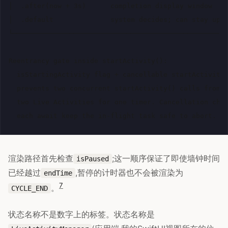
│  .after(now + 3s)      completion display window    
│  .default              system decides; can stay up t
└─────────────────────────────────────────────────────
Reentrancy gate inside startActivity():

  isStartingActivity flag + cancellable startActivityT
  prevents two concurrent startActivity() calls from c
  two Live Activities for one timer. Cancellation chec
渲染路径首先检查
;这一顺序保证了即使墙钟时间
isPaused
已经越过
,暂停的计时器也不会被渲染为
endTime
7
。
CYCLE_END
状态名称不是数字上的标签。状态名称是