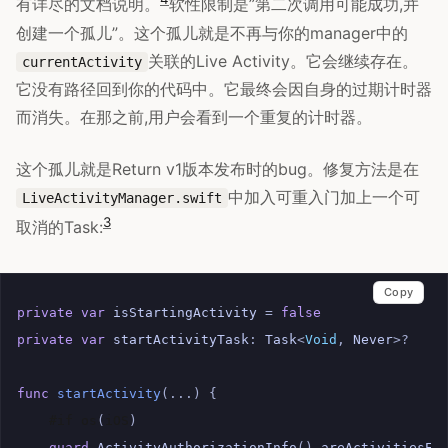
有详尽的文档说明。
软性限制是”第二次调用可能成功,并
创建一个孤儿”。这个孤儿就是不再与你的manager中的
关联的Live Activity。它会继续存在。
currentActivity
它没有路径回到你的代码中。它最终会因自身的过期计时器
而消失。在那之前,用户会看到一个重复的计时器。
这个孤儿就是Return v1版本发布时的bug。修复方法是在
中加入可重入门加上一个可
LiveActivityManager.swift
3
取消的Task:
Copy
private
var
isStartingActivity
=
false
private
var
startActivityTask
:
Task
<
Void
,
Never
>?
func
startActivity
(...)
{
#if
os
(
iOS
)
guard
ActivityAuthorizationInfo
().
areActivitiesEn