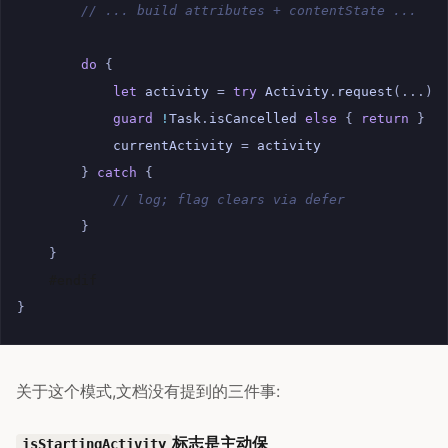
// ... build attributes + contentState ...
do
{
let
activity
=
try
Activity
.
request
(...)
guard
!
Task
.
isCancelled
else
{
return
}
currentActivity
=
activity
}
catch
{
// log; flag clears via defer
}
}
#endif
}
关于这个模式,文档没有提到的三件事:
标志是主动保
isStartingActivity