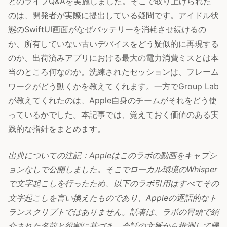
とのライブQ&Aを実施しました。そこで取り上げられた
のは、開発者が実際に提出している疑問です。アイドル状
態のSwiftUI画面がなぜバッテリーを消耗させ続けるの
か、所有していない古いデバイスをどう疑似的に再現する
のか、出荷済みアプリにおける最大の電力消費ミスとは本
当のところ何なのか。洗練されたセッションは、フレーム
ワークがどう動くかを教えてくれます。一方でGroup Lab
が教えてくれたのは、Apple自身のチームがそれをどう使
っているかでした。本記事では、覚えておく価値のある実
践的な指針をまとめます。
出典についての注記：Appleはこのラボの動画をキャプシ
ョンなしで公開しました。そこでローカル環境のWhisper
で文字起こしを行ったため、以下のラボ引用はすべてその
文字起こしを言い換えたものであり、Appleの逐語的なト
ランスクリプトではありません。話者は、ラボの冒頭で紹
介された名前と役割に基づき、会話の文脈から推測して帰