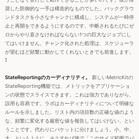
奨した防御的な一手は構造的なものでした。バックグラウ
ンドタスクを小さなチャンクに構成し、システムが一時停
止と再開をできるようにするのです。中断されるたびにゼ
ロからやり直さなければならない1つの巨大なジョブにし
てはいけません。チャンク化された処理は、スケジューラ
が望むほど頻繁に動かしてくれないときでも前進します。
1
StateReportingのカーディナリティ。
新しいMetricKitの
StateReporting機能では、メトリックをアプリケーショ
ンの状態でスライスできます。これは強力でありながら、
誤用も容易です。ラボはカーディナリティについて明確な
ルールを示しました。リスト内の項目数の正確な値のよう
な、頻繁に変化する厳密な値を報告してはいけない、とい
うことです。代わりにバケットに分けましょう。小、中、
大、というように。そうすれば後で「このサイズ範囲でパ