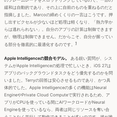
のフレームレートをスロットリングしているので、一部の
緩和は自動的であり、その上に自前のものを重ねるのだと
指摘しました。Marcoの締めくくりの一言はこうです。押
し出すピクセルが少ないほど処理は軽くなり、「熱力学か
らは逃れられない」。自分のアプリの計算は制御できます
が、物理は制御できません。だからこそ、自分が握ってい
1
る部分を徹底的に最適化するのです。
Apple Intelligenceの競合モデル。
ある鋭い質問が、シス
テムがApple Intelligenceの処理で忙しいとき、iOS 27は
アプリのバックグラウンドタスクをどう優先するのかを問
いました。Terryの回答は安心させるものであり、かつ具
体的でした。Apple Intelligenceの多くの機能はNeural
EngineやPrivate Cloud Computeで実行されるため、ア
プリがCPUを使っている間にAIワークロードがNeural
Engineを使っているなら、両者は同じリソースを奪い合
うことなく並行して動作できることが多いのです。彼が推