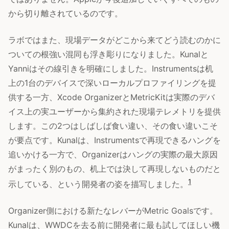
から切り離されているのです。
ラボではまた、現場データがどこから来てどう読むのかに
ついての根強い混同も浮き彫りになりました。Kunalと
Yanniはその線引きを明確にしました。Instrumentsは机
上の1台のデバイスで深いローカルプロファイリングを提
供する一方、Xcode OrganizerとMetricKitは実際のデバ
イス上の実ユーザーから集約された現場テレメトリを提供
します。この2つはしばしば食い違い、その食い違いこそ
が要点です。Kunalは、Instrumentsで再現できるハングを
追いかける一方で、Organizerはハングの実際の最大原因
がまったく別のもの、机上では決して再現しないものだと
1
示している、という開発者の姿を描写しました。
Organizer側における新たなレバーがMetric Goalsです。
Kunalは、WWDCを去る前に開発者に最も試してほしい機