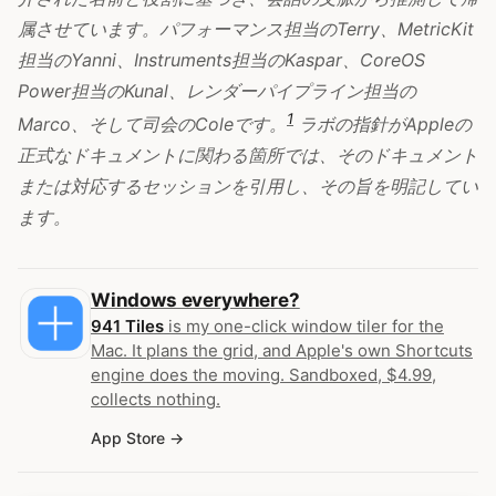
属させています。パフォーマンス担当のTerry、MetricKit
担当のYanni、Instruments担当のKaspar、CoreOS
Power担当のKunal、レンダーパイプライン担当の
1
Marco、そして司会のColeです。
ラボの指針がAppleの
正式なドキュメントに関わる箇所では、そのドキュメント
または対応するセッションを引用し、その旨を明記してい
ます。
Windows everywhere?
941 Tiles
is my one-click window tiler for the
Mac. It plans the grid, and Apple's own Shortcuts
engine does the moving. Sandboxed, $4.99,
collects nothing.
App Store