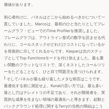
価値があります。
初心者向けに、パネルはどこから始めるべきかについて一
貫していました。Marcoは、最初のひと当たりとしてフレ
ームグラフ・ビューでのTime Profilerを推奨しました。
フレームグラフは、アウトライン形式の数字を読ませる代
わりに、コールスタックがどれだけコストになっているか
を視覚的に示してくれるからです。Kasparは次のステッ
プとしてTop Functionsモードを付け加えました。最も重
い関数のフラットなリストで、深くネストしたコールツリ
ーをたどることなく、ひと目で問題児を見つけられます。
1
そしてパネルが最も繰り返したメタな助言はこうです。
最適化する前に測定せよ。Kunalの言い方では、最も多い
落とし穴はテレメトリの不足であり、それが開発者を、実
質的な成果を生まない領域の最適化へと導きます。起動と
バックグラウンド処理に関するTerryの当然の帰結はこう