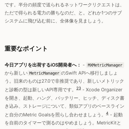
です。半分の頻度で送られるネットワークリクエストは、
ただで得られる電力の勝ちなのだ、と。どれか1つのサブ
システムに飛び込む前に、全体像を見ましょう。
重要なポイント
今日アプリを出荷するiOS開発者へ：
-
MXMetricManager
から新しい
のSwift APIへ移行しましょ
MetricManager
う。旧来のものは27.0で非推奨であり、新しいメトリック
2
3
と診断の型は新しいAPI専用です。
- Xcode Organizer
を開き、起動、ハング、バッテリー、ヒッチ、ディスク書
き込み、ストレージについて、類似アプリのベースライン
4
と自分のMetric Goalsを照らし合わせましょう。
- 起動
を自前のタイマーで測るのはやめましょう。MetricKitと