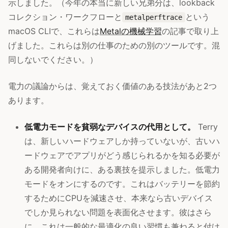
示しました。（今年の本当に新しい兄弟分は、lookback
コレクション・ワークフローと
という
metalperftrace
macOS CLIで、これらは
Metalの機械学習
の記事で取り上
げました。これらは別の仕事のための別のツールです。混
同しないでください。）
電力の議論からは、覚えておく価値のある技法があと2つ
あります。
低電力モードを貧弱なデバイスの代用として。
Terry
は、新しいハードウェアしか持っていないが、古いハ
ードウェアでアプリがどう感じられるかを知る必要が
ある開発者向けに、ある裏技を提示しました。低電力
モードをオンにするのです。これはバッテリーを節約
するためにCPUを減速させ、本来なら古いデバイス
でしか見られない問題を表面化させます。彼はさら
に、これは一般的な最適化の良い習慣も兼ねると付け