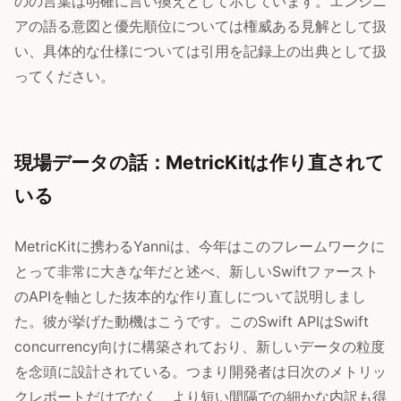
のの言葉は明確に言い換えとして示しています。エンジニ
アの語る意図と優先順位については権威ある見解として扱
い、具体的な仕様については引用を記録上の出典として扱
ってください。
現場データの話：MetricKitは作り直されて
いる
MetricKitに携わるYanniは、今年はこのフレームワークに
とって非常に大きな年だと述べ、新しいSwiftファースト
のAPIを軸とした抜本的な作り直しについて説明しまし
た。彼が挙げた動機はこうです。このSwift APIはSwift
concurrency向けに構築されており、新しいデータの粒度
を念頭に設計されている。つまり開発者は日次のメトリッ
クレポートだけでなく、より短い間隔での細かな内訳も得