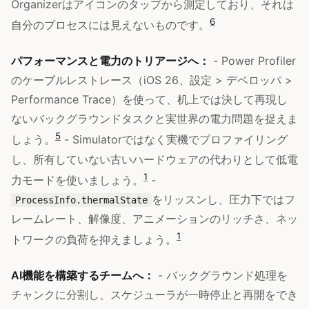
Organizerはアイコンのタップから測定しており、それは
6
自分のプロセスには見えないものです。
パフォーマンスと電力のトリアージへ：
- Power Profiler
のケーブルレストレース（iOS 26、設定 > デベロッパ >
Performance Trace）を使って、机上では決して再現し
ないバックグラウンドタスクと実世界の電力問題を捉えま
5
しょう。
- Simulatorではなく実機でプロファイリング
し、所有していない古いハードウェアの代わりとして低電
1
力モードを使いましょう。
-
をリッスンし、圧力下ではフ
ProcessInfo.thermalState
レームレート、解像度、アニメーションのリッチさ、ネッ
1
トワークの負荷を抑えましょう。
AI機能を構築するチームへ：
- バックグラウンド処理を
チャンクに分割し、スケジューラが一時停止と再開をでき