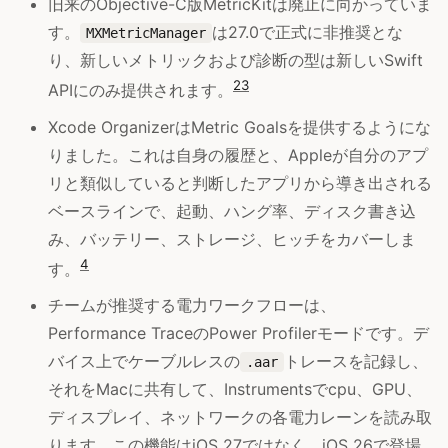
旧来のObjective-C版MetricKitは廃止に向かっていま
す。
は27.0で正式に非推奨とな
MXMetricManager
り、新しいメトリックおよび診断の型は新しいSwift
2
3
APIにのみ提供されます。
Xcode OrganizerはMetric Goalsを提供するようにな
りました。これは自身の履歴と、Appleが自分のアプ
リと類似していると判断したアプリから導き出される
ベースラインで、起動、ハング率、ディスク書き込
み、バッテリー、ストレージ、ヒッチをカバーしま
4
す。
チームが推奨する電力ワークフローは、
Performance TraceのPower Profilerモードです。デ
バイス上でケーブルレスの
トレースを記録し、
.aar
それをMacに共有して、Instrumentsでcpu、GPU、
ディスプレイ、ネットワークの各電力レーンを読み取
ります。この機能はiOS 27ではなく、iOS 26で登場