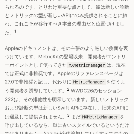
られるのです。とりわけ重要な点として、彼は新しい診断
とメトリックの型が新しいAPIにのみ提供されることに触
れ、これこそが移行すべき本当の理由だと位置づけまし
1
た。
Appleのドキュメントは、その主張のより厳しい側面を裏
づけています。MetricKitの登場以来、開発者がエントリ
ーポイントとして使ってきた
は、現在
MXMetricManager
では正式に非推奨です。Appleのリファレンスページは
27.0で非推奨と記し、代わりに
を使うよ
MetricManager
2
う開発者を誘導しています。
WWDC26のセッション
222は、その排他性を明示しています。新しいメトリック
および診断の型は新しいSwift APIに存在し、旧来のAPIに
3
は遡及して提供されません。
まだ
を
MXMetricManager
呼び出しているなら、単に古いスタイルでいるというだけ
ではありません。Appleが今後追加していくすべてのもの