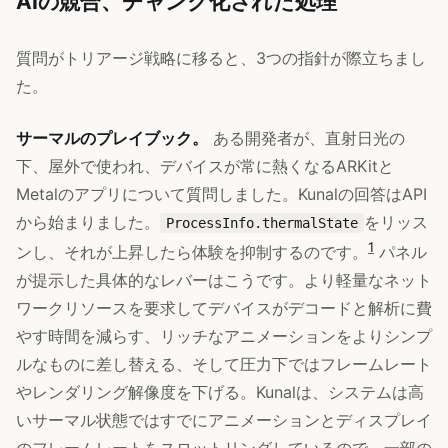
AIの競合、チャンク化された処理
質問がトリアージ戦略に移ると、3つの指針が際立ちまし
た。
サーマルのプレイブック。
ある開発者が、直射日光の
下、屋外で使われ、デバイスが常に熱くなるARKitと
Metalのアプリについて質問しました。Kunalの回答はAPI
から始まりました。
をリッス
ProcessInfo.thermalState
1
ンし、それが上昇したら体験を抑制するのです。
パネル
が提示した具体的なレバーはこうです。より軽量なネット
ワークリソースを要求してデバイスがデコードと解析に費
やす時間を減らす、リッチなアニメーションをよりシンプ
ルなものに差し替える、そして圧力下ではフレームレート
やレンダリング解像度を下げる。Kunalは、システムは高
いサーマル状態ではすでにアニメーションとディスプレイ