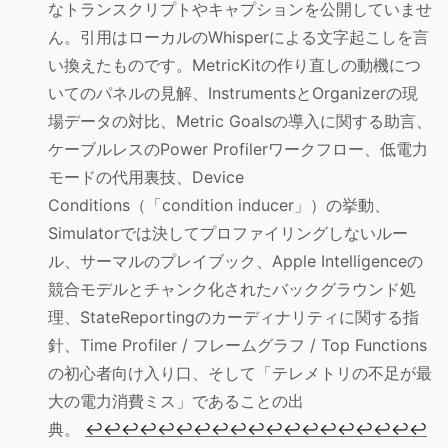
なトランスクリプトやキャプションを公開していませ
ん。引用はローカルのWhisperによる文字起こしを言
い換えたものです。MetricKitの作り直しの動機につ
いてのパネルの見解、InstrumentsとOrganizerの現
場データの対比、Metric Goalsの導入に関する助言、
ケーブルレスのPower Profilerワークフロー、低電力
モードの代用裏技、Device
Conditions（「condition inducer」）の挙動、
Simulatorでは決してプロファイリングしないルー
ル、サーマルのプレイブック、Apple Intelligenceの
競合モデルとチャンク化されたバックグラウンド処
理、StateReportingのカーディナリティに関する指
針、Time Profiler / フレームグラフ / Top Functions
の初心者向け入り口、そして「テレメトリの不足が最
大の電力消費ミス」であることの出
典。
↩
↩
↩
↩
↩
↩
↩
↩
↩
↩
↩
↩
↩
↩
↩
↩
↩
↩
↩