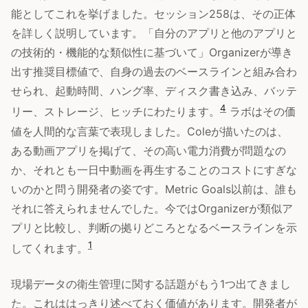
能としてこれを挙げました。セッション258は、その正体
を詳しく説明しています。「自分のアプリと他のアプリと
の技術的・機能的な類似性に基づいて」Organizerが導き
出す推奨目標値で、自身の過去のベースラインと組み合わ
せられ、起動時間、ハング率、ディスク書き込み、バッテ
4
リー、ストレージ、ヒッチにわたります。
ラボはその価
値を人間的な言葉で表現しました。Coleが描いたのは、
ある動画アプリを掲げて、その高い電力消費が問題なの
か、それとも一日中動画を再生することのコストにすぎな
いのかと問う開発者の姿です。Metric Goals以前は、誰も
それに答えられませんでした。今ではOrganizerが類似ア
プリと比較し、判断の拠りどころとなるベースラインを示
1
してくれます。
現場データの衛生管理に関する話題がもう1つ出てきまし
た。これははっきり述べておく価値があります。開発者が