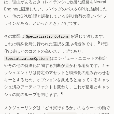
は、理由があるとき（レイテンシに敏感な経路をNeural
Engineに固定したい、デバッグのパスをCPUに強制した
い、他のGPU処理と調整しているGPU負荷の高いパイプ
ラインがある、といったとき）だけです。
その意図は
を通じて渡します。
SpecializationOptions
9
これは特殊化時に行われた選択を運ぶ構造体です。
特殊
化は先ほどのコストの高いステップであり、
はコンピュートユニットの指定
SpecializationOptions
やその他の特殊化に関する判断が置かれる場所です。キャ
ッシュエントリは特定のアセットと特殊化の組み合わせを
キーとするため、オプションを変えると返ってくるキャッ
シュ済みアーティファクトも変わり、これが指定とキャッ
6
シュの間のループを閉じます。
スケジューリングは「どう実行するか」のもう一つの軸で