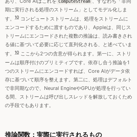
あり、Core AIはこれを
、すなわち「非同
ComputeStream
期に実行される処理のストリーム」としてモデル化しま
10
す。
コンピュートストリームは、処理をストリームに
エンコードするために渡すものであり、Appleは、同じス
トリームにエンコードされた複数の推論は、読み書きされ
る値に基づいて必要に応じて直列化される、と述べていま
10
す。
ここから2つの含意が得られます。第一に、ストリ
ームは順序付けのプリミティブです。依存し合う推論を1
つのストリームにエンコードすれば、Core AIがデータ依
存に基づいて順序を整えます。第二に、処理はデフォルト
で非同期なので、Neural EngineやGPUが処理を行ってい
る間、ストリームは呼び出しスレッドを解放しておくため
の手段でもあります。
推論関数：実際に実行されるもの