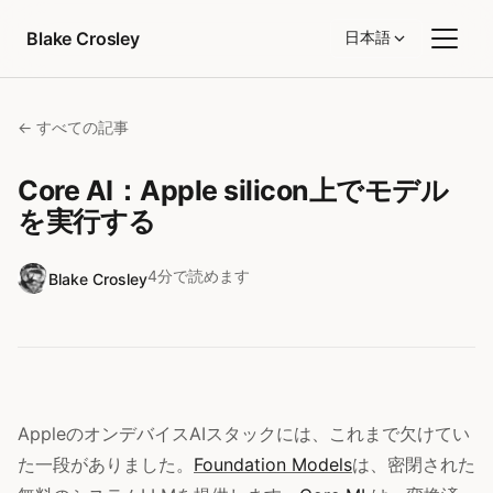
コンテンツへスキップ
Blake Crosley
日本語
← すべての記事
Core AI：Apple silicon上でモデル
を実行する
4分で読めます
Blake Crosley
AppleのオンデバイスAIスタックには、これまで欠けてい
た一段がありました。
Foundation Models
は、密閉された