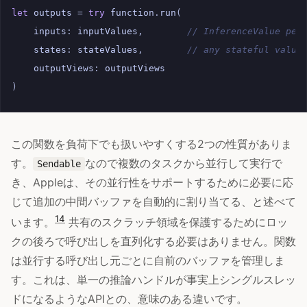
let
outputs
=
try
function
.
run
(
inputs
:
inputValues
,
// InferenceValue per
states
:
stateValues
,
// any stateful value
outputViews
:
outputViews
)
この関数を負荷下でも扱いやすくする2つの性質がありま
す。
なので複数のタスクから並行して実行で
Sendable
き、Appleは、その並行性をサポートするために必要に応
じて追加の中間バッファを自動的に割り当てる、と述べて
14
います。
共有のスクラッチ領域を保護するためにロッ
クの後ろで呼び出しを直列化する必要はありません。関数
は並行する呼び出し元ごとに自前のバッファを管理しま
す。これは、単一の推論ハンドルが事実上シングルスレッ
ドになるようなAPIとの、意味のある違いです。