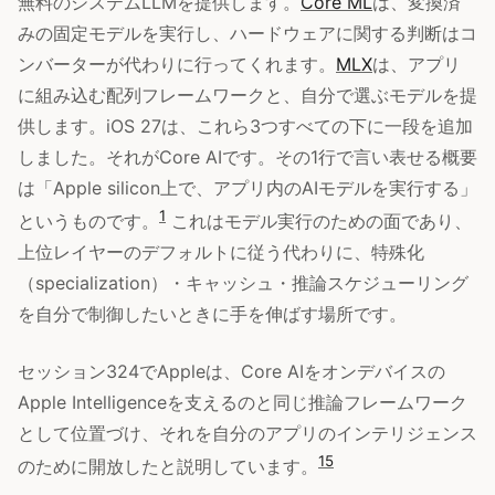
無料のシステムLLMを提供します。
Core ML
は、変換済
みの固定モデルを実行し、ハードウェアに関する判断はコ
ンバーターが代わりに行ってくれます。
MLX
は、アプリ
に組み込む配列フレームワークと、自分で選ぶモデルを提
供します。iOS 27は、これら3つすべての下に一段を追加
しました。それがCore AIです。その1行で言い表せる概要
は「Apple silicon上で、アプリ内のAIモデルを実行する」
1
というものです。
これはモデル実行のための面であり、
上位レイヤーのデフォルトに従う代わりに、特殊化
（specialization）・キャッシュ・推論スケジューリング
を自分で制御したいときに手を伸ばす場所です。
セッション324でAppleは、Core AIをオンデバイスの
Apple Intelligenceを支えるのと同じ推論フレームワーク
として位置づけ、それを自分のアプリのインテリジェンス
15
のために開放したと説明しています。