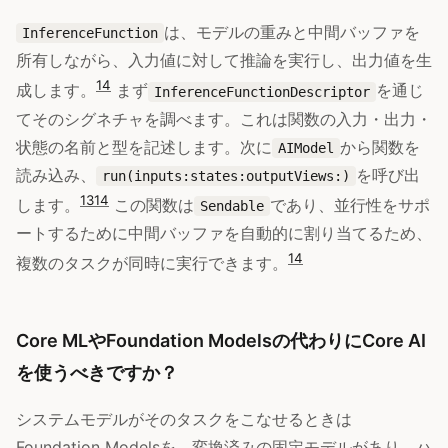
は、モデルの重みと中間バッファを
InferenceFunction
所有しながら、入力値に対して推論を実行し、出力値を生
14
成します。
まず
を通じ
InferenceFunctionDescriptor
てそのシグネチャを調べます。これは関数の入力・出力・
状態の名前と型を記述します。次に
から関数を
AIModel
読み込み、
を呼び出
run(inputs:states:outputViews:)
13
14
します。
この関数は
であり、並行性をサポ
Sendable
ートするために中間バッファを自動的に割り当てるため、
14
複数のタスクが同時に実行できます。
Core MLやFoundation Modelsの代わりにCore AI
を使うべきですか？
システムモデルがそのタスクをこなせるときは
Foundation Modelsを、変換済みの固定モデルがあり、ハ