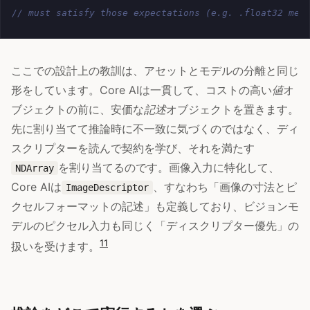
// must satisfy those expectations (e.g. .float32 mea
ここでの設計上の教訓は、アセットとモデルの分離と同じ
形をしています。Core AIは一貫して、コストの高い
値
オ
ブジェクトの前に、安価な
記述
オブジェクトを置きます。
先に割り当てて推論時に不一致に気づくのではなく、ディ
スクリプターを読んで契約を学び、それを満たす
を割り当てるのです。画像入力に特化して、
NDArray
Core AIは
、すなわち「画像の寸法とピ
ImageDescriptor
クセルフォーマットの記述」も定義しており、ビジョンモ
デルのピクセル入力も同じく「ディスクリプター優先」の
11
扱いを受けます。