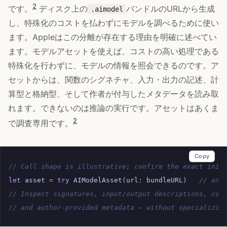
2
です。
ディスク上の
バンドルのURLから生成
.aimodel
し、特殊化のコストを払わずにモデルを調べるために使い
ます。Appleはこの分離が存在する理由を明確に述べてい
ます。モデルアセットを使えば、コストの高い処理である
特殊化を行わずに、モデルの情報を照会できるのです。ア
セットからは、関数のシグネチャ、入力・出力の記述、計
算型と格納型、そして作者が付与したメタデータを読み取
れます。できないのは推論の実行です。アセットはあくま
2
で調査専用です。
Copy
// Call shape is illustrative; confirm the exact init
let
asset
=
try
AIModelAsset
(
url
:
bundleURL
)
// an 
// Inspect signatures, input/output descriptions, com
// and author-provided metadata — without specializin