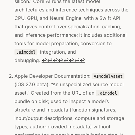
silicon.” Core AI runs the latest model
architectures and inference techniques across the
CPU, GPU, and Neural Engine, with a Swift API
that gives control over specialization, caching,
and inference performance; it includes additional
tools for model preparation, conversion to
, integration, and
.aimodel
debugging.
↩
↩
↩
↩
↩
↩
↩
↩
Apple Developer Documentation:
AIModelAsset
(iOS 27.0 beta). “An unspecialized source model
asset.” Created from the URL of an
.aimodel
bundle on disk; used to inspect a model’s
structure and metadata (function signatures,
input/output descriptions, compute and storage
types, author-provided metadata) without
performing the expensive specialization step. It