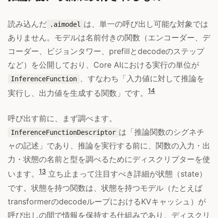
読み込んだ
は、単一の呼び出し可能な対象では
.aimodel
ありません。モデルは名前付きの関数（エンコーダー、デ
コーダー、ビジョンタワー、prefillとdecodeのステップ
など）を公開しており、Core AIにおける実行の単位が
、すなわち「入力値に対して推論を
InferenceFunction
14
実行し、出力値を生成する関数」です。
呼び出す前に、まず調べます。
は「推論関数のシグネチ
InferenceFunctionDescriptor
ャの記述」であり、推論を実行する前に、関数の入力・出
力・状態の名前と型を調べるためにディスクリプターを使
13
います。
立ち止まって注目すべき詳細が状態（state）
です。状態を持つ関数は、状態を持つモデル（たとえば
transformerのdecodeループにおけるKVキャッシュ）が
呼び出しの間で情報を保持する仕組みであり、ディスクリ