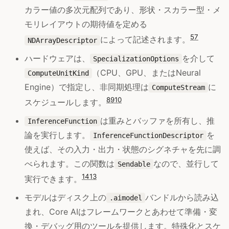
カラー値の多次元配列であり、形状・スカラー型・メ
モリレイアウトの期待値を定める
5
7
によって記述されます。
NDArrayDescriptor
ハードウェアは、
を介して
SpecializationOptions
（CPU、GPU、またはNeural
ComputeUnitKind
Engine）で指定し、非同期処理は
に
ComputeStream
8
9
10
スケジュールします。
は重みとバッファを所有し、推
InferenceFunction
論を実行します。
を
InferenceFunctionDescriptor
使えば、その入力・出力・状態のシグネチャを先に調
べられます。この関数は
なので、並行して
Sendable
14
13
実行できます。
モデルはディスク上の
バンドルから読み込
.aimodel
まれ、Core AIはフレームワークとあわせて準備・変
換・デバッグ用のツールを提供します。特殊化とスケ