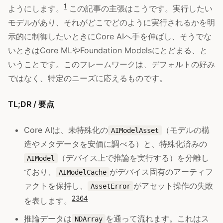
1
ようにします。
この記事の主張はこうです。実行したい
モデルがあり、それがどこでどのように実行されるかを明
示的に制御したいときにCore AIへ手を伸ばし、そうでな
いときはCore MLやFoundation Modelsにとどまる、と
いうことです。このフレームワークは、デフォルトの好み
ではなく、特定のニーズに応えるものです。
TL;DR / 要点
Core AIは、未特殊化の
（モデルの構
AIModelAsset
造やメタデータを安価に調べる）と、特殊化済みの
（デバイス上で推論を実行する）を分離し
AIModel
ており、
がデバイス固有のアーティフ
AIModelCache
ァクトを保持し、
がアセット操作の失敗
AssetError
2
3
6
4
を表します。
推論データは
を通って流れます。これはス
NDArray