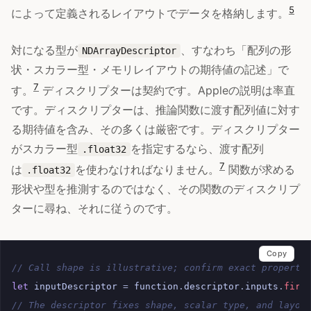
5
によって定義されるレイアウトでデータを格納します。
対になる型が
、すなわち「配列の形
NDArrayDescriptor
状・スカラー型・メモリレイアウトの期待値の記述」で
7
す。
ディスクリプターは契約です。Appleの説明は率直
です。ディスクリプターは、推論関数に渡す配列値に対す
る期待値を含み、その多くは厳密です。ディスクリプター
がスカラー型
を指定するなら、渡す配列
.float32
7
は
を使わなければなりません。
関数が求める
.float32
形状や型を推測するのではなく、その関数のディスクリプ
ターに尋ね、それに従うのです。
Copy
// Call shape is illustrative; confirm exact property
let
inputDescriptor
=
function
.
descriptor
.
inputs
.
firs
// The descriptor fixes shape, scalar type, and layou