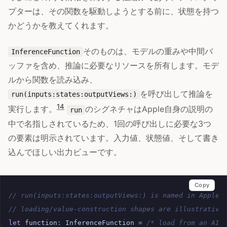
プターは、その関数を駆動しようとする前に、状態を持つ
かどうかを教えてくれます。
そのものは、モデルの重みや中間バ
InferenceFunction
ッファを含め、推論に必要なリソースを所有します。モデ
ルから関数を読み込み、
を呼び出して推論を
run(inputs:states:outputViews:)
14
実行します。
のシグネチャはApple自身の説明の
run
中で名指しされているため、1回の呼び出しに必要な3つ
の要素は明示されています。入力値、状態値、そして書き
込んでほしい出力ビューです。
Copy
// run(inputs:states:outputViews:) is named in Apple'
// loading/value-construction shapes are illustrative
let
function
:
InferenceFunction
=
/* load from an AIM