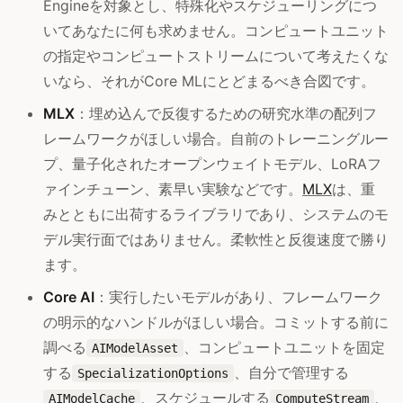
Engineを対象とし、特殊化やスケジューリングにつ
いてあなたに何も求めません。コンピュートユニット
の指定やコンピュートストリームについて考えたくな
いなら、それがCore MLにとどまるべき合図です。
MLX
：埋め込んで反復するための研究水準の配列フ
レームワークがほしい場合。自前のトレーニングルー
プ、量子化されたオープンウェイトモデル、LoRAフ
ァインチューン、素早い実験などです。
MLX
は、重
みとともに出荷するライブラリであり、システムのモ
デル実行面ではありません。柔軟性と反復速度で勝り
ます。
Core AI
：実行したいモデルがあり、フレームワーク
の明示的なハンドルがほしい場合。コミットする前に
調べる
、コンピュートユニットを固定
AIModelAsset
する
、自分で管理する
SpecializationOptions
、スケジュールする
、
AIModelCache
ComputeStream