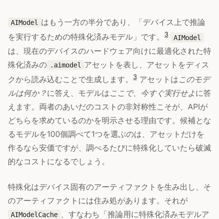
はもう一方の半分であり、「デバイス上で推論
AIModel
3
を実行するための特殊化済みモデル」です。
AIModel
は、現在のデバイスのハードウェア向けに最適化された特
殊化済みの
アセットを表し、アセットをディス
.aimodel
3
クから読み込むことで生成します。
アセットは
このモデ
ルは何か？
に答え、モデルは
ここで、今すぐ実行せよ
に答
えます。両者のあいだのコストの非対称性こそが、APIが
どちらを求めているのかを明示させる理由です。候補とな
るモデルを100個調べて1つを選ぶのは、アセットだけを
作るなら安価ですが、調べるたびに特殊化していたら破滅
的なコストになるでしょう。
特殊化はデバイス固有のアーティファクトを生み出し、そ
のアーティファクトには住み処があります。それが
、すなわち「推論用に特殊化済みモデルア
AIModelCache