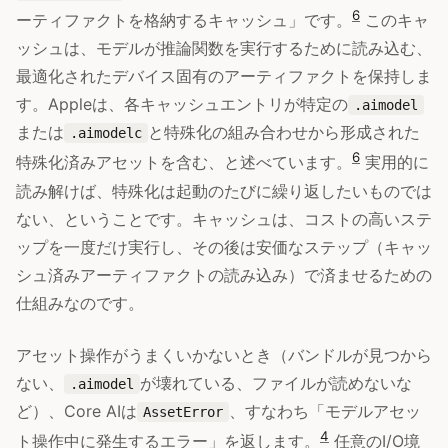
6
ーティファクトを格納するキャッシュ」です。
このキャ
ッシュは、モデルが推論関数を実行するために読み込む、
最適化されたデバイス固有のアーティファクトを保持しま
す。Appleは、各キャッシュエントリが特定の
.aimodel
または
と特殊化の組み合わせから形成された
.aimodelc
6
特殊化済みアセットを含む、と述べています。
実用的に
読み解けば、特殊化は起動のたびに繰り返したいものでは
ない、ということです。キャッシュは、コストの高いステ
ップを一度だけ実行し、その後は安価なステップ（キャッ
シュ済みアーティファクトの読み込み）で済ませるための
仕組みなのです。
アセット操作がうまくいかないとき（バンドルが見つから
ない、
が壊れている、ファイルが読めないな
.aimodel
ど）、Core AIは
、すなわち「モデルアセッ
AssetError
4
ト操作中に発生するエラー」を返します。
任意のI/O境