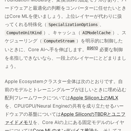
ードウェアと最適化の判断をコンバーターに任せたいとき
はCore MLを使いましょう。上位レイヤーが代わりに扱
ってくれる特殊化（
、
SpecializationOptions
）、キャッシュ（
）、ス
ComputeUnitKind
AIModelCache
ケジューリング（
）を明示的に制御した
ComputeStream
8
9
6
10
いときに、Core AIへ手を伸ばします。
必要な制御
を名指しできないなら、一段上のレイヤーにとどまりまし
ょう。
Apple Ecosystemクラスター全体は次のとおりです。自
前のモデルとトレーニングループがほしいときに埋め込む
配列フレームワークについては
Apple Silicon上のMLX
を、CPU/GPU/Neural Engineの共有を成り立たせるハー
ドウェアの基盤については
Apple SiliconのTBDRとユニフ
ァイドメモリ
を、Core AIの上にある固定モデルのレイヤ
ーについては
Core MLのオンデバイス推論
を、そしてス