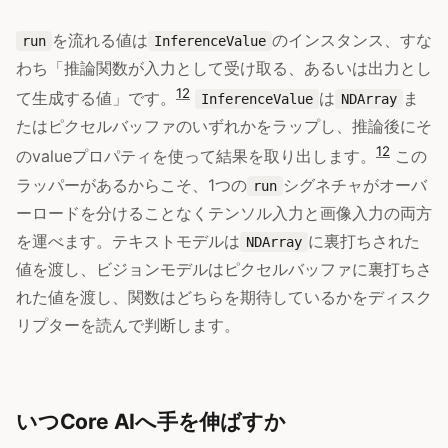
を流れる値は
のインスタンス、すな
run
InferenceValue
わち「推論関数が入力として受け取る、あるいは出力とし
12
て生成する値」です。
は
ま
InferenceValue
NDArray
たはピクセルバッファのいずれかをラップし、推論後にそ
12
のvalueプロパティを使って結果を取り出します。
この
ラッパーがあるからこそ、1つの
シグネチャがオーバ
run
ーロードを分けることなくテンソル入力と画像入力の両方
を運べます。テキストモデルは
に裏打ちされた
NDArray
値を渡し、ビジョンモデルはピクセルバッファに裏打ちさ
れた値を渡し、関数はどちらを期待しているかをディスク
リプターを読んで判断します。
いつCore AIへ手を伸ばすか