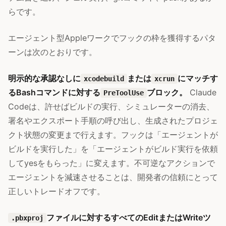
らです。
エージェント型Appleワークでフックの枠を獲得するパタ
ーンは次のとおりです。
明示的な承認なしに
または
にマッチす
xcodebuild
xcrun
るBashコマンドに対する
ブロック。
Claude
PreToolUse
Codeは、許せばビルドの実行、シミュレーターの消去、
署名やエクスポート手順の呼び出し、生成されたプロジェ
クト状態の変更まで行えます。フックは「エージェントが
ビルドを実行した」を「エージェントがビルド実行を依頼
してyesをもらった」に変えます。不可逆なアクションで
エージェントを減速させることは、開発者の信頼にとって
正しいトレードオフです。
ファイルに対するすべてのEditまたはWriteツ
.pbxproj