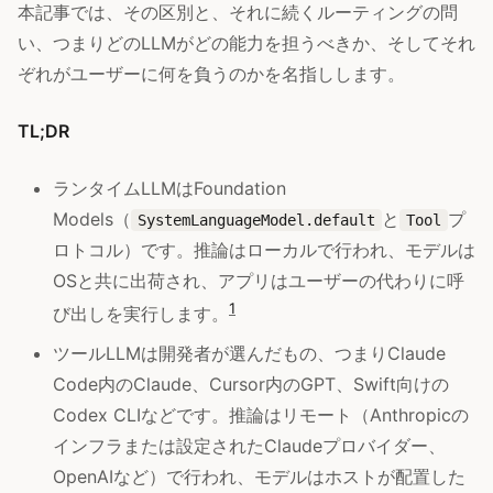
本記事では、その区別と、それに続くルーティングの問
い、つまりどのLLMがどの能力を担うべきか、そしてそれ
ぞれがユーザーに何を負うのかを名指しします。
TL;DR
ランタイムLLMはFoundation
Models（
と
プ
SystemLanguageModel.default
Tool
ロトコル）です。推論はローカルで行われ、モデルは
OSと共に出荷され、アプリはユーザーの代わりに呼
1
び出しを実行します。
ツールLLMは開発者が選んだもの、つまりClaude
Code内のClaude、Cursor内のGPT、Swift向けの
Codex CLIなどです。推論はリモート（Anthropicの
インフラまたは設定されたClaudeプロバイダー、
OpenAIなど）で行われ、モデルはホストが配置した