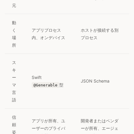
元
動
く
アプリプロセス
ホストが接続する別
場
内、オンデバイス
プロセス
所
ス
キ
ー
Swift
JSON Schema
マ
型
@Generable
言
語
信
アプリが所有、ユ
開発者またはベンダ
頼
ーザーのプライバ
ーが所有、エージェ
姿