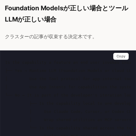
Foundation Modelsが正しい場合とツール
LLMが正しい場合
クラスターの記事が収束する決定木です。
Copy
Is the capability a feature an end user invokes inside
├── Yes → Runtime LLM (Foundation Models or cloud LLM 
│         Use the Tool protocol for app-internal tool 
│         Use App Intents for capabilities the system 
└── No → It is part of the developer's iteration loop.
          ├── Is the capability local to one developer
          │     Use Claude Code, Cursor, or Codex CLI 
          │     Wrap shared utilities as MCP servers b
          └── Is the capability shared across the team