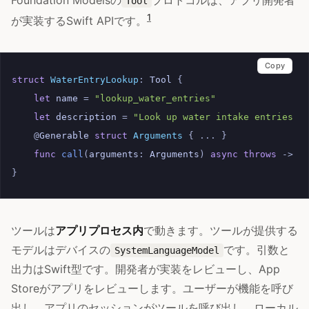
Tool
1
が実装するSwift APIです。
Copy
struct
WaterEntryLookup
:
Tool
{
let
name
=
"lookup_water_entries"
let
description
=
"Look up water intake entries f
@
Generable
struct
Arguments
{
...
}
func
call
(
arguments
:
Arguments
)
async
throws
->
S
}
ツールは
アプリプロセス内
で動きます。ツールが提供する
モデルはデバイスの
です。引数と
SystemLanguageModel
出力はSwift型です。開発者が実装をレビューし、App
Storeがアプリをレビューします。ユーザーが機能を呼び
出し、アプリのセッションがツールを呼び出し、ローカル