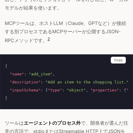
モデルが結果を使います。
MCPツールは、ホストLLM（Claude、GPTなど）が接続
する別プロセスであるMCPサーバーが公開するJSON-
2
RPCメソッドです。
Copy
{
"name"
:
"add_item"
,
"description"
:
"Add an item to the shopping list."
,
"inputSchema"
:
{
"type"
:
"object"
,
"properties"
:
{
"n
}
ツールは
エージェントのプロセス外
で、開発者が選んだ任
意の言語で、stdioまたはStreamable HTTP上でJSONを