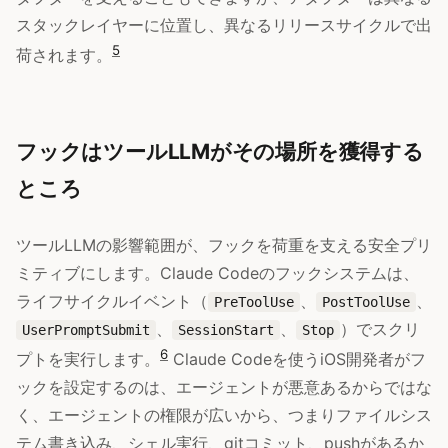
スタックレイヤーに位置し、異なるリリースサイクルで出
5
荷されます。
フックはツールLLMがその場所を獲得する
ところ
ツールLLMの影響範囲が、フックを荷重を支える安全プリ
ミティブにします。Claude Codeのフックシステムは、
ライフサイクルイベント（
、
、
PreToolUse
PostToolUse
、
、
）でスクリ
UserPromptSubmit
SessionStart
Stop
6
プトを実行します。
Claude Codeを使うiOS開発者がフ
ックを設定するのは、エージェントが悪意あるからではな
く、エージェントの権限が広いから、つまりファイルシス
テム書き込み、シェル実行、gitコミット、pushがあるか