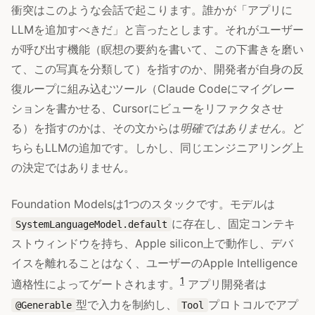
衝突はこのような会話で起こります。誰かが「アプリに
LLMを追加すべきだ」と言ったとします。それがユーザー
が呼び出す機能（瞑想の要約を書いて、この下書きを磨い
て、この写真を分類して）を指すのか、開発者が自身の反
復ループに組み込むツール（Claude Codeにマイグレー
ションを書かせる、Cursorにビューをリファクタさせ
る）を指すのかは、その文からは
明確ではありません
。ど
ちらもLLMの追加です。しかし、同じエンジニアリング上
の決定ではありません。
Foundation Modelsは1つのスタックです。モデルは
に存在し、固定コンテキ
SystemLanguageModel.default
ストウィンドウを持ち、Apple silicon上で動作し、デバ
イスを離れることはなく、ユーザーのApple Intelligence
1
適格性によってゲートされます。
アプリ開発者は
型で入力を制約し、
プロトコルでアプ
@Generable
Tool