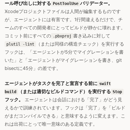
ール呼び出しに対する
バリデーター。
PostToolUse
Xcodeプロジェクトファイルは人間が編集するものです
が、エージェントには有害です。1行間違えるだけで、チ
ームのすべての開発者にとってビルドが静かに壊れます。
コミット前にすべての
書き込みに対して
.pbxproj
（または同様の構造チェック）を実行する
plutil -lint
フックは、「エージェントが5分でマイグレーションを書
いた」と「エージェントがマイグレーションを書き、git
bisectに45分」の差です。
エージェントがタスクを完了と宣言する前に
swift
（または適切なビルドコマンド）を実行する
build
Stop
フック。
エージェントは会話における「完了」がどう見
えるかで訓練されています。フックは「完了」を「ビルド
がまだコンパイルできる」と意味するように変えます。こ
れは出荷にとって唯一意味のある定義です。