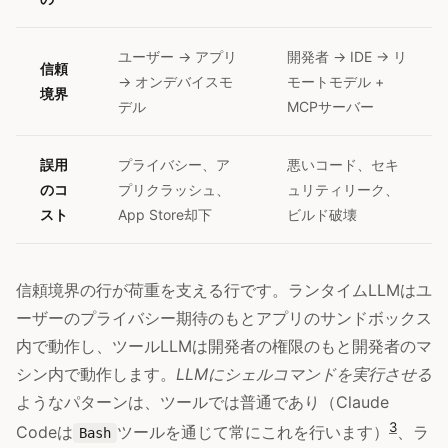
ユーザー → アプリ
開発者 → IDE → リ
信頼
→ オンデバイスモ
モートモデル +
境界
デル
MCPサーバー
誤用
プライバシー、ア
悪いコード、セキ
のコ
プリクラッシュ、
ュリティリーク、
スト
App Store却下
ビルド破壊
信頼境界の行が荷重を支える行です。ランタイムLLMはユ
ーザーのプライバシー期待のもとアプリのサンドボックス
内で動作し、ツールLLMは開発者の権限のもと開発者のマ
シン内で動作します。
LLMにシェルコマンドを実行させる
ようなパターンは、ツールでは普通であり（Claude
3
Codeは
ツールを通じて常にこれを行います）
、ラ
Bash