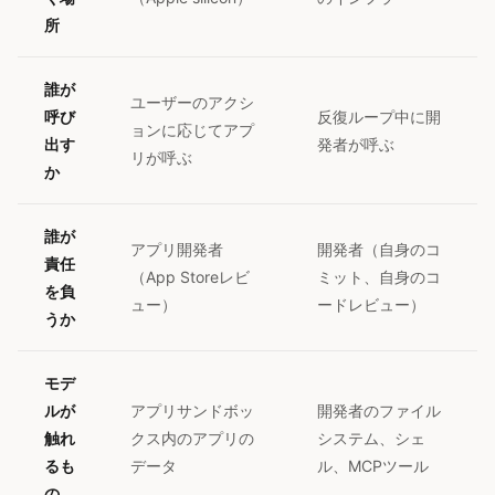
所
誰が
ユーザーのアクシ
呼び
反復ループ中に開
ョンに応じてアプ
出す
発者が呼ぶ
リが呼ぶ
か
誰が
アプリ開発者
開発者（自身のコ
責任
（App Storeレビ
ミット、自身のコ
を負
ュー）
ードレビュー）
うか
モデ
ルが
アプリサンドボッ
開発者のファイル
触れ
クス内のアプリの
システム、シェ
るも
データ
ル、MCPツール
の