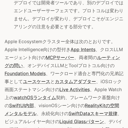
デプロイでは開発者ツールであり、別のデプロイでは
エンドユーザーサーフェスです。プロトコルは変わり
ません。デプロイが変わり、デプロイこそがエンジニ
アリングの注意を必要とする部分です。
Apple Ecosystemクラスター全体は次のとおりです。
Apple Intelligence向けの型付き
App Intents
、クロスLLM
エージェント向けの
MCPサーバー
、両者間の
ルーティン
グの問い
、オンデバイスLLMとToolプロトコル向けの
Foundation Models
、ワークロード適合と専門化の兄弟記
事として
ユースケース
と
カスタムアダプター
、iOSロック
画面ステートマシン向けの
Live Activities
、Apple Watch
上の
watchOSランタイム
契約、フレームワーク基盤向け
の
SwiftUI内部
、visionOSシーン向けの
RealityKitの空間
メンタルモデル
、永続化向けの
SwiftDataスキーマ規律
、
ビジュアルレイヤー向けの
Liquid Glassパターン
、デバイ