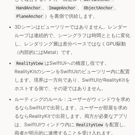
、
、
、
HandAnchor
ImageAnchor
ObjectAnchor
）を裏側で供給します。
PlaneAnchor
3Dシーンはビューツリーではありません。レンダー
ループは連続的で、シーングラフは時間とともに変化
し、レンダリング層は差分ベースではなくGPU駆動
（内部的にはMetal）です。
はSwiftUIへの橋渡し役です。
RealityView
RealityKitのシーンをSwiftUIのビューツリー内に配置
します。境界は一方向であり、SwiftUIがRealityKitを
ホストする側で、その逆ではありません。
ルーティングのルール：ユーザーがウィンドウを求め
るならSwiftUIで出荷します。ユーザーが部屋を求め
るならRealityKitで出荷します。両方が必要なアプリ
は、SwiftUIウィンドウ内に
を配置し、
RealityView
両者が明示的に連携することを受け入れます。