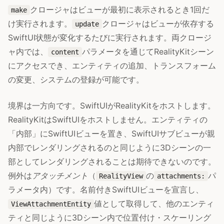
クロージャはビューが最初に表示されるとき1回だ
make
け実行されます。
クロージャはビューが依存する
update
SwiftUI状態が変化するたびに実行されます。両クロージ
ャ内では、
パラメータを通じてRealityKitシーン
content
にアクセスでき、エンティティの追加、トランスフォーム
の変更、システムの登録が可能です。
境界は一方向です。SwiftUIがRealityKitをホストします。
RealityKitはSwiftUIをホストしません。エンティティの
「内部」にSwiftUIビューを置き、SwiftUIサブビューが親
内部でレンダリングされるのと同じように3Dシーンの一
部としてレンダリングされることは期待できないのです。
例外は
アタッチメント
（
の
パ
RealityView
attachments:
ラメータ内）です。名前付きSwiftUIビューを宣言し、
値として取得して、他のエンティ
ViewAttachmentEntity
ティと同じように3Dシーン内で位置付け・スケーリング