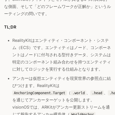
な側面、そして「どのフレームワークが正解か」というル
ーティングの問いです。
TL;DR
RealityKitはエンティティ・コンポーネント・システ
ム（ECS）です。エンティティはノード、コンポーネ
ントはノードに付与される型付きデータ、システムは
特定のコンポーネント組み合わせを持つエンティティ
に対してロジックを実行する仕組みとなります。
アンカーは仮想エンティティを現実世界の参照点に結
びつけます。RealityKitは
（
、
、
AnchoringComponent.Target
.world
.head
.h
を通じてアンカーターゲットを公開します。
visionOSでは、ARKitがアンカー更新ストリームを通
じて報告するアンカー構造体（
、
WorldAnchor