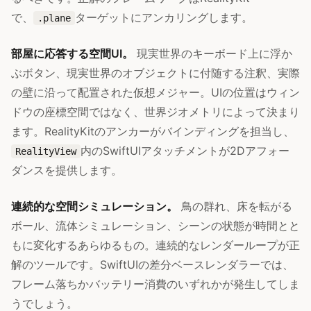
で、
ターゲットにアンカリングします。
.plane
部屋に応答する空間UI。
現実世界のキーボード上に浮か
ぶボタン、現実世界のオブジェクトに付随する注釈、実際
の壁に沿って配置された仮想メジャー。UIの位置はウィン
ドウの座標空間ではなく、世界ジオメトリによって決まり
ます。RealityKitのアンカーがバインディングを担当し、
内のSwiftUIアタッチメントが2Dアフォー
RealityView
ダンスを提供します。
連続的な空間シミュレーション。
鳥の群れ、床を転がる
ボール、流体シミュレーション、シーンの状態が時間とと
もに変化するあらゆるもの。連続的なレンダーループが正
解のツールです。SwiftUIの差分ベースレンダラーでは、
フレーム落ちかバッテリー消費のいずれかが発生してしま
うでしょう。