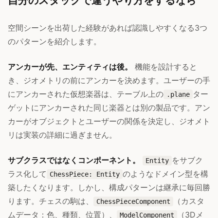
自分のスタックで違うやり方をするなら
空間シーンを出荷した経験があれば認識しやすくなる3つ
のパターンを紹介します。
アンカーが先、エンティティは後。
機能を設計すると
き、ジオメトリの前にアンカーを決めます。ユーザーの手
にアンカーされた仮想楽器は、テーブル上の
ター
.plane
ゲットにアンカーされた同じ楽器とは別の製品です。アン
カーがオブジェクトとユーザーの関係を決定し、ジオメト
リは実装の詳細に過ぎません。
サブクラスではなくコンポーネント。
をサブク
Entity
ラス化して
のようなドメイン型を構
ChessPiece: Entity
築したくなります。しかし、構成パターンは継承に毎回勝
ります。チェスの駒は、
（カスタ
ChessPieceComponent
ムデータ：色、種類、位置）、
（3Dメ
ModelComponent