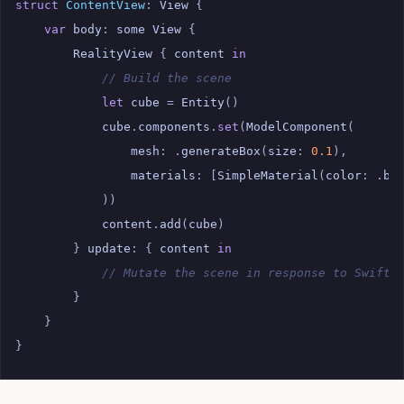
struct
ContentView
:
View
{
var
body
:
some
View
{
RealityView
{
content
in
// Build the scene
let
cube
=
Entity
()
cube
.
components
.
set
(
ModelComponent
(
mesh
:
.
generateBox
(
size
:
0.1
),
materials
:
[
SimpleMaterial
(
color
:
.
bl
))
content
.
add
(
cube
)
}
update
:
{
content
in
// Mutate the scene in response to SwiftU
}
}
}