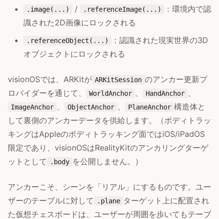
/
：環境内で認
.image(...)
.referenceImage(...)
識された2D画像にロックされる
：認識された現実世界の3D
.referenceObject(...)
オブジェクトにロックされる
visionOSでは、ARKitが
のアンカー更新プ
ARKitSession
ロバイダーを通じて、
、
、
WorldAnchor
HandAnchor
、
、
構造体と
ImageAnchor
ObjectAnchor
PlaneAnchor
して裏側のアンカーデータを供給します。（ボディトラッ
キングはAppleのボディトラッキング面ではiOS/iPadOS
限定であり、visionOSはRealityKitのアンカリングターゲ
ットとして
を公開しません。）
.body
アンカーこそ、シーンを「リアル」にするものです。ユー
ザーのテーブルに対して
ターゲット上に配置され
.plane
た仮想チェスボードは、ユーザーが周囲を歩いてもテーブ