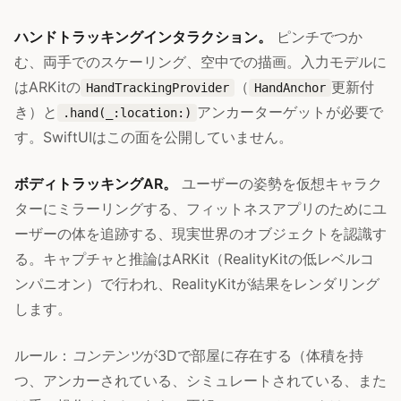
ハンドトラッキングインタラクション。
ピンチでつか
む、両手でのスケーリング、空中での描画。入力モデルに
はARKitの
（
更新付
HandTrackingProvider
HandAnchor
き）と
アンカーターゲットが必要で
.hand(_:location:)
す。SwiftUIはこの面を公開していません。
ボディトラッキングAR。
ユーザーの姿勢を仮想キャラク
ターにミラーリングする、フィットネスアプリのためにユ
ーザーの体を追跡する、現実世界のオブジェクトを認識す
る。キャプチャと推論はARKit（RealityKitの低レベルコ
ンパニオン）で行われ、RealityKitが結果をレンダリング
します。
ルール：
コンテンツ
が3Dで部屋に存在する（体積を持
つ、アンカーされている、シミュレートされている、また