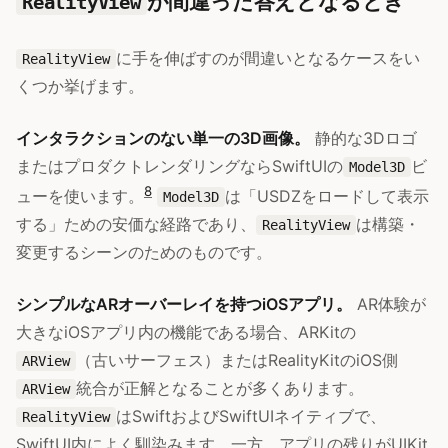
が間違った答えとなるとき
RealityView
に手を伸ばすのが間違いとなるケースをい
RealityView
くつか挙げます。
インタラクションのない単一の3D画像。
静的な3Dロゴ
またはプロダクトレンダリングならSwiftUIの
ビ
Model3D
8
ューを使います。
は「USDZをロードして表示
Model3D
する」ための安価な経路であり、
は構築・
RealityView
変更するシーンのためのものです。
シンプルなARオーバーレイを持つiOSアプリ。
AR体験が
大きなiOSアプリ内の機能である場合、ARKitの
（古いサーフェス）またはRealityKitのiOS側
ARView
統合が正解となることが多くあります。
ARView
はSwiftおよびSwiftUIネイティブで、
RealityView
SwiftUI内によく馴染みます。一方、アプリの残りがUIKit