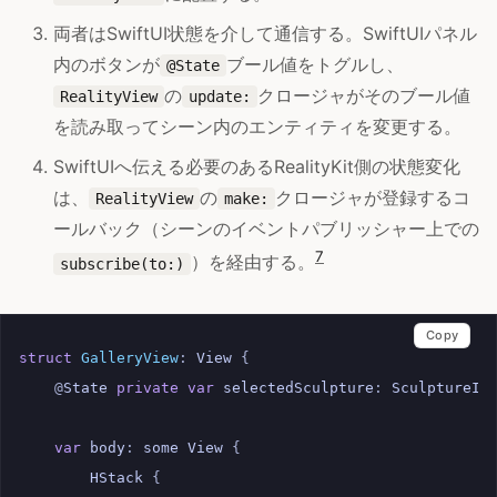
両者はSwiftUI状態を介して通信する。SwiftUIパネル
内のボタンが
ブール値をトグルし、
@State
の
クロージャがそのブール値
RealityView
update:
を読み取ってシーン内のエンティティを変更する。
SwiftUIへ伝える必要のあるRealityKit側の状態変化
は、
の
クロージャが登録するコ
RealityView
make:
ールバック（シーンのイベントパブリッシャー上での
7
）を経由する。
subscribe(to:)
Copy
struct
GalleryView
:
View
{
@
State
private
var
selectedSculpture
:
SculptureID
var
body
:
some
View
{
HStack
{