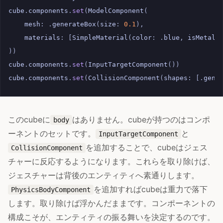
cube
.
components
.
set
(
ModelComponent
(
mesh
:
.
generateBox
(
size
:
0.1
),
materials
:
[
SimpleMaterial
(
color
:
.
blue
,
isMetall
))
cube
.
components
.
set
(
InputTargetComponent
())
cube
.
components
.
set
(
CollisionComponent
(
shapes
:
[.
gene
このcubeに
はありません。cubeが持つのはコンポ
body
ーネントのセットです。
と
InputTargetComponent
を追加することで、cubeはジェス
CollisionComponent
チャーに反応するようになります。これらを取り除けば、
ジェスチャーは背後のエンティティへ素通りします。
を追加すればcubeは重力で落下
PhysicsBodyComponent
します。取り除けば浮かんだままです。コンポーネントの
構成こそが、エンティティの振る舞いを決定するのです。