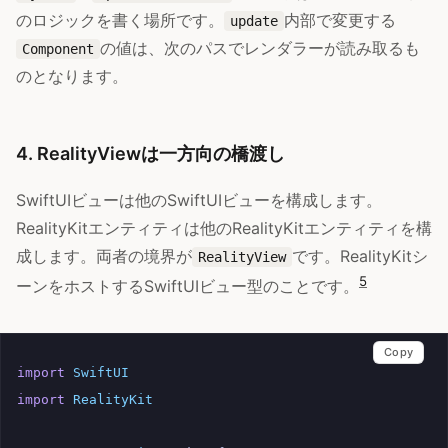
のロジックを書く場所です。
内部で変更する
update
の値は、次のパスでレンダラーが読み取るも
Component
のとなります。
4. RealityViewは一方向の橋渡し
SwiftUIビューは他のSwiftUIビューを構成します。
RealityKitエンティティは他のRealityKitエンティティを構
成します。両者の境界が
です。RealityKitシ
RealityView
5
ーンをホストするSwiftUIビュー型のことです。
Copy
import
SwiftUI
import
RealityKit