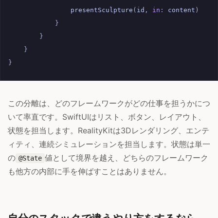
presentSculpture
(
id
,
in
:
content
)
}
}
}
}
この分離は、どのフレームワークがどの仕事を担うかにつ
いて率直です。SwiftUIはリスト、ボタン、レイアウト、
状態を担当します。RealityKitは3Dレンダリング、エンテ
ィティ、連続シミュレーションを担当します。状態は単一
の
値として境界を越え、どちらのフレームワーク
@State
も他方の内部に手を伸ばすことはありません。