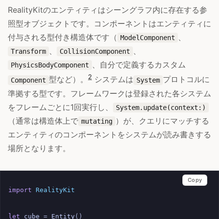
RealityKitのエンティティはシーングラフ内に存在する参
照型オブジェクトです。コンポーネントはエンティティに
付与される型付き構造体です（
、
ModelComponent
、
、
Transform
CollisionComponent
、自分で定義するカスタム
PhysicsBodyComponent
2
型など）。
システムは
プロトコルに
Component
System
準拠する型です。フレームワークは登録された各システム
をフレームごとに1回実行し、
System.update(context:)
（通常は構造体上で
）が、クエリにマッチする
mutating
エンティティのコンポーネントをシステムが読み書きする
場所となります。
Copy
import
RealityKit
let
cube
=
Entity
()