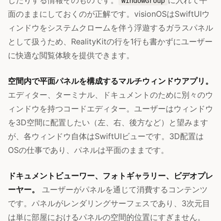
したりする情報そのものです。
に入れて平
WindowGroup
面のままにしておくのが正解です。visionOSはSwiftUIウ
ィンドウをシステムクロームを伴う浮遊するガラスパネル
として扱うため、RealityKitの行を1行も書かずにユーザー
に快適な閲覧体験を提供できます。
空間内で平面パネルを構成するマルチウィンドウアプリ。
エディター、ターミナル、ドキュメントのために別々のウ
ィンドウを持つコードエディター。ユーザーはウィンドウ
を3D空間に配置したい（左、右、後方など）と望みます
が、各ウィンドウ自体はSwiftUIビューです。3D配置は
OSの仕事であり、パネルは平面のままです。
ドキュメントビューワー、フォトギャラリー、ビデオプレ
ーヤー。
ユーザーがパネルを通じて消費するコンテンツ
です。パネルがレンダリングサーフェスであり、3次元目
は単に部屋におけるパネルの空間的位置にすぎません。