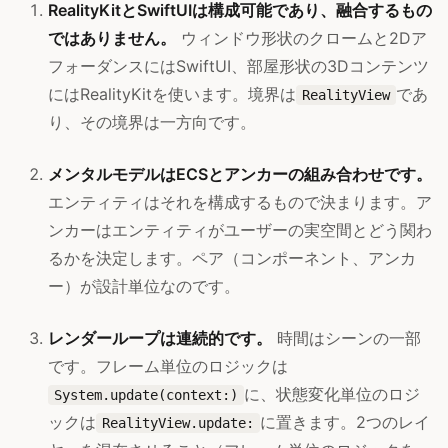
RealityKitとSwiftUIは構成可能であり、融合するもの
ではありません。
ウィンドウ形状のクロームと2Dア
フォーダンスにはSwiftUI、部屋形状の3Dコンテンツ
にはRealityKitを使います。境界は
であ
RealityView
り、その境界は一方向です。
メンタルモデルはECSとアンカーの組み合わせです。
エンティティはそれを構成するもので決まります。ア
ンカーはエンティティがユーザーの実空間とどう関わ
るかを決定します。ペア（コンポーネント、アンカ
ー）が設計単位なのです。
レンダーループは連続的です。
時間はシーンの一部
です。フレーム単位のロジックは
に、状態変化単位のロジ
System.update(context:)
ックは
に置きます。2つのレイ
RealityView.update: