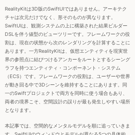
RealityKitは3D版のSwiftUIではありません。アーキテク
チャは次元だけでなく、形そのものが異なります。
SwiftUIは、観測システムの上に構築された結果ビルダー
DSLを伴う値型のビューツリーです。フレームワークの役
割は、現在の状態から次のレンダリングを計算することに
あります。一方RealityKitは、仮想エンティティを現実世
界の参照点に結びつけるアンカーをルートとするシーング
ラフを持つエンティティ・コンポーネント・システム
（ECS）です。フレームワークの役割は、ユーザーや世界
が動き回る中で3Dシーンを維持することにあります。同
一のSwiftプロジェクトで両方を同時に使う場合もあり、
両者の境界こそ、空間設計の誤りが最も発生しやすい場所
となります。
本記事では、空間的なメンタルモデルを順に追っていきま
す。SwiftUIのウィンドウとモデルが異なる5つの具体的