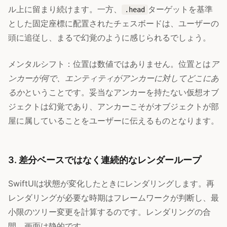
ル上に留まり続けます。一方、
ターゲットを基準
.head
とした固定座標に配置されたチェスボードは、ユーザーの
頭に追従し、まるで幻覚のように感じられるでしょう。
メンタルシフト：位置は数値ではありません。位置とは
ア
ンカーが何で、エンティティがアンカーに対してどこにあ
るか
ということです。妥当なアンカーを持たない仮想オブ
ジェクトは幻覚であり、アンカーこそがオブジェクトが部
屋に属していることをユーザーに伝えるものとなります。
3. 差分ベースではなく連続的なレンダーループ
SwiftUIは状態が変化したときにレンダリングします。再
レンダリングが必要な時期はフレームワークが判断し、最
小限のツリー変更を計算するのです。レンダリングの合
間、画面は静的です。