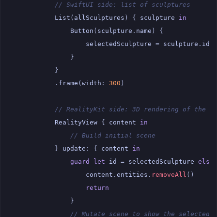
// SwiftUI side: list of sculptures
List
(
allSculptures
)
{
sculpture
in
Button
(
sculpture
.
name
)
{
selectedSculpture
=
sculpture
.
id
}
}
.
frame
(
width
:
300
)
// RealityKit side: 3D rendering of the s
RealityView
{
content
in
// Build initial scene
}
update
:
{
content
in
guard
let
id
=
selectedSculpture
else
content
.
entities
.
removeAll
()
return
}
// Mutate scene to show the selected 