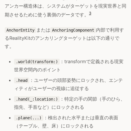
アンカー構造体は、システムがターゲットを現実世界と同
3
期させるために使う裏側のデータです。
または
内部で利用す
AnchorEntity
AnchoringComponent
るRealityKitのアンカリングターゲットは以下の通りで
す。
：transformで定義される現実
.world(transform:)
世界空間内のポイント
：ユーザーの頭部姿勢にロックされ、エンテ
.head
ィティがユーザーの視線に追従する
：特定の手の関節（手のひら、
.hand(_:location:)
指先、手首など）にロックされる
：検出された水平または垂直の表面
.plane(...)
（テーブル、壁、床）にロックされる