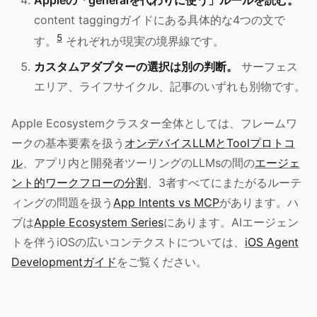
content taggingガイドにある具体的な4つの文で
5
す。
それぞれが現実の境界線です。
カスタムアダプターの選択は別の判断。
サーフェス
エリア、ライフサイクル、記事のいずれも別物です。
Apple Ecosystemクラスター全体としては、フレームワ
ークの基本要素を扱う
オンデバイスLLMとToolプロトコ
ル
、アプリ内と開発者ツーリングのLLMsの間の
エージェ
ント的ワークフローの分割
、3者すべてにまたがるルーテ
ィングの問題を扱う
App Intents vs MCP
があります。ハ
ブは
Apple Ecosystem Series
にあります。AIエージェン
トを伴うiOSの広いコンテクストについては、
iOS Agent
Developmentガイド
をご覧ください。