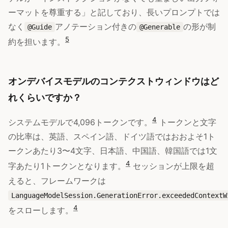
ーマットを尊重する」と記しており、長いプロンプトでは
なく
アノテーション付きの
の形が制
@Guide
@Generable
5
約を担います。
オンデバイスモデルのコンテクストウィンドウはど
れくらいですか？
4
システムモデルで4,096トークンです。
トークンと文字
の比率は、英語、スペイン語、ドイツ語ではおおよそ1ト
ークンあたり3〜4文字、日本語、中国語、韓国語では1文
4
字あたり1トークンとなります。
セッションが上限を超
えると、フレームワークは
LanguageModelSession.GenerationError.exceededContextW
4
をスローします。