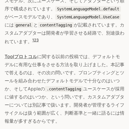
スモデル、次にユースケース、そしてアダプターという順
序で構成されています。
SystemLanguageModel.default
がベースモデルであり、
SystemLanguageModel.UseCase
には
と
が記載されています。カ
general
contentTagging
スタムアダプターは開発者が学習させる経路で、別途扱わ
1
2
3
れています。
Toolプロトコル
に関する以前の投稿では、デフォルトモ
デルに有用な仕事をさせる方法を取り上げました。本記事
で答えるのは、その次の問いです。プロンプティングとツ
ールを組み合わせたデフォルトモデルで十分なのはいつ
か、そしてAppleの
ユースケースが採用
.contentTagging
に値するのはいつか、という問いです。カスタムアダプタ
ーについては別記事で扱います。開発者が管理するライフ
サイクルは扱う範囲が広く、判断基準と一緒に語るには情
報量が多すぎるからです。