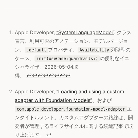
Apple Developer,
“SystemLanguageModel”
. クラス
宣言、利用可否のアノテーション、モデルバージョ
ン、
プロパティ、
列挙型の
.default
Availability
ケース、
の便利なイニ
init(useCase:guardrails:)
シャライザ。2026-05-04取
得。
↩
↩
↩
↩
↩
↩
↩
↩
Apple Developer,
“Loading and using a custom
adapter with Foundation Models”
、および
エ
com.apple.developer.foundation-model-adapter
ンタイトルメント。カスタムアダプターの路線は、開
発者が管理するライフサイクルに関する続編記事で取
り上げます。
↩