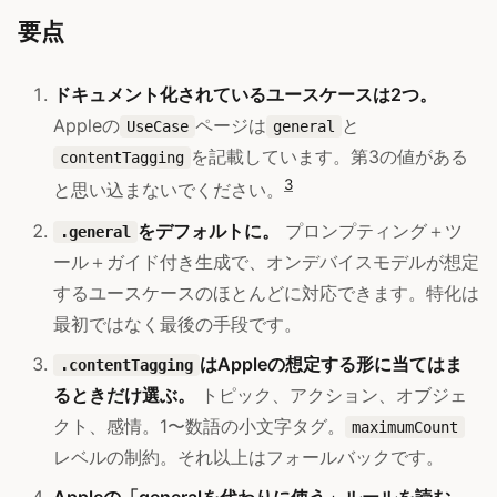
要点
ドキュメント化されているユースケースは2つ。
Appleの
ページは
と
UseCase
general
を記載しています。第3の値がある
contentTagging
3
と思い込まないでください。
をデフォルトに。
プロンプティング＋ツ
.general
ール＋ガイド付き生成で、オンデバイスモデルが想定
するユースケースのほとんどに対応できます。特化は
最初ではなく最後の手段です。
はAppleの想定する形に当てはま
.contentTagging
るときだけ選ぶ。
トピック、アクション、オブジェ
クト、感情。1〜数語の小文字タグ。
maximumCount
レベルの制約。それ以上はフォールバックです。
Appleの「generalを代わりに使う」ルールを読む。