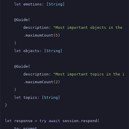
let
emotions
:
[
String
]
@
Guide
(
description
:
"Most important objects in the i
.
maximumCount
(
5
)
)
let
objects
:
[
String
]
@
Guide
(
description
:
"Most important topics in the in
.
maximumCount
(
2
)
)
let
topics
:
[
String
]
}
let
response
=
try
await
session
.
respond
(
to
:
prompt
,