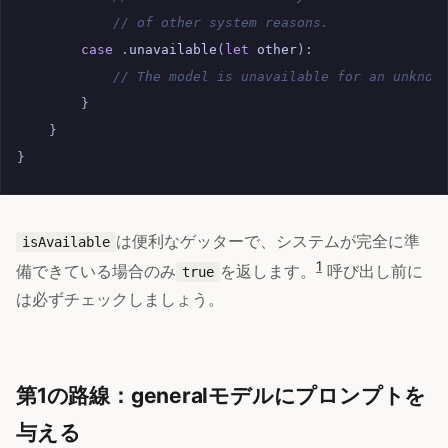
// of other system reasons.
case
.
unavailable
(
let
other
):
// The model is unavailable for an unknow
}
}
}
は便利なゲッターで、システムが完全に準
isAvailable
1
備できている場合のみ
を返します。
呼び出し前に
true
は必ずチェックしましょう。
第1の路線：generalモデルにプロンプトを
与える