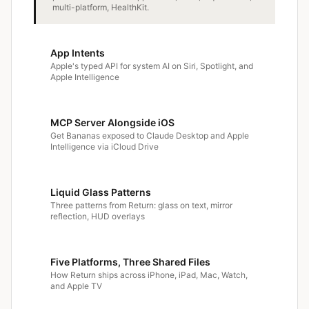
multi-platform, HealthKit.
App Intents
Apple's typed API for system AI on Siri, Spotlight, and
Apple Intelligence
MCP Server Alongside iOS
Get Bananas exposed to Claude Desktop and Apple
Intelligence via iCloud Drive
Liquid Glass Patterns
Three patterns from Return: glass on text, mirror
reflection, HUD overlays
Five Platforms, Three Shared Files
How Return ships across iPhone, iPad, Mac, Watch,
and Apple TV