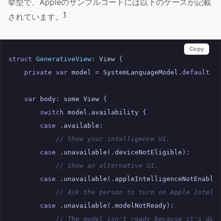
挙型で、Appleのサンプルコードには以下のケースが記載
1
されています。
Copy
struct
GenerativeView
:
View
{
private
var
model
=
SystemLanguageModel
.
default
var
body
:
some
View
{
switch
model
.
availability
{
case
.
available
:
// Show your intelligence UI.
case
.
unavailable
(.
deviceNotEligible
):
// Show an alternative UI.
case
.
unavailable
(.
appleIntelligenceNotEnable
// Ask the person to turn on Apple Intell
case
.
unavailable
(.
modelNotReady
):
// The model isn't ready because it's dow