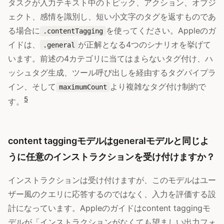
タスクが入力テキスト中のトピック、アクション、オブジ
ェクト、感情を識別し、短い小文字のタグを返すものであ
る場合に
を使ってください。Appleのガ
.contentTagging
イドは、
が正解となる4つのシナリオを挙げて
.general
います。前述の4カテゴリに当てはまらないタグ付け、ハ
ッシュタグ生成、ツール呼び出しを経由するタグパイプラ
イン、そして
より複雑なタグ付け制約で
maximumCount
5
す。
content taggingモデルはgeneralモデルと同じよ
うに任意のインストラクションを受け付けますか？
インストラクションは受け付けますが、このモデルはユー
ザー風のクエリに応答するのではなく、入力を評価する設
計になっています。Appleのガイドはcontent taggingモ
デルが「インストラクションがなくても望ましい出力フォ