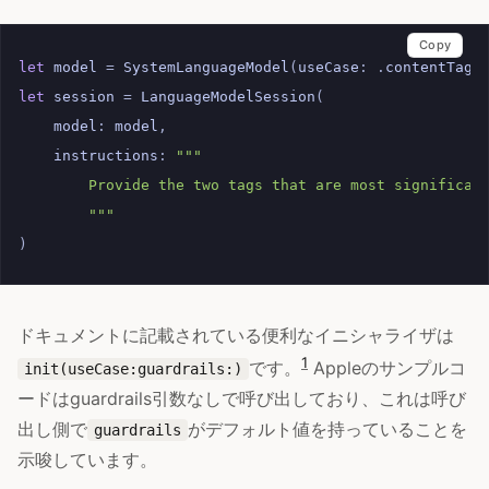
Copy
let
model
=
SystemLanguageModel
(
useCase
:
.
contentTagg
let
session
=
LanguageModelSession
(
model
:
model
,
instructions
:
"""
        Provide the two tags that are most significan
        """
)
ドキュメントに記載されている便利なイニシャライザは
1
です。
Appleのサンプルコ
init(useCase:guardrails:)
ードはguardrails引数なしで呼び出しており、これは呼び
出し側で
がデフォルト値を持っていることを
guardrails
示唆しています。