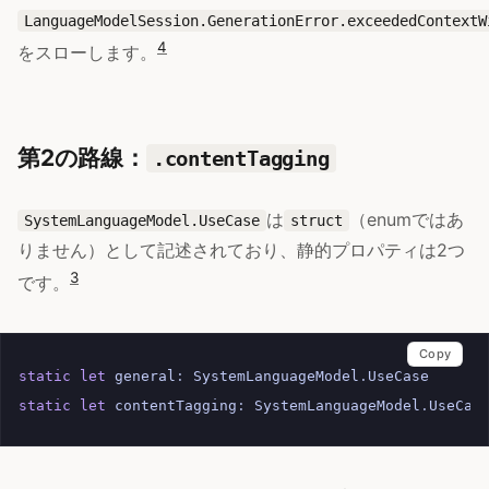
LanguageModelSession.GenerationError.exceededContextW
4
をスローします。
第2の路線：
.contentTagging
は
（enumではあ
SystemLanguageModel.UseCase
struct
りません）として記述されており、静的プロパティは2つ
3
です。
Copy
static
let
general
:
SystemLanguageModel
.
UseCase
static
let
contentTagging
:
SystemLanguageModel
.
UseCas