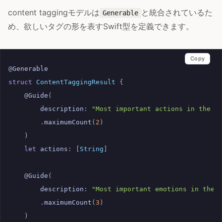
content taggingモデルは
と統合されているた
Generable
め、欲しいタグの形を表すSwift型を定義できます。
Copy
@
Generable
struct
ContentTaggingResult
{
@
Guide
(
description
:
"Most important actions in the i
.
maximumCount
(
2
)
)
let
actions
:
[
String
]
@
Guide
(
description
:
"Most important emotions in the 
.
maximumCount
(
3
)
)