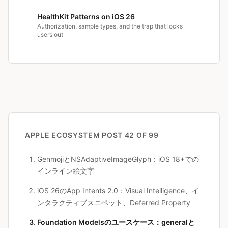
HealthKit Patterns on iOS 26
Authorization, sample types, and the trap that locks
users out
APPLE ECOSYSTEM
POST 42 OF 99
GenmojiとNSAdaptiveImageGlyph：iOS 18+での
インライン絵文字
iOS 26のApp Intents 2.0：Visual Intelligence、イ
ンタラクティブスニペット、Deferred Property
Foundation Modelsのユースケース：generalと