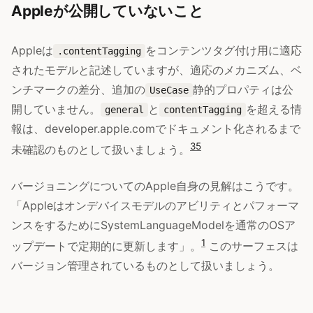
Appleが公開していないこと
Appleは
をコンテンツタグ付け用に適応
.contentTagging
されたモデルと記述していますが、適応のメカニズム、ベ
ンチマークの差分、追加の
静的プロパティは公
UseCase
開していません。
と
を超える情
general
contentTagging
報は、developer.apple.comでドキュメント化されるまで
3
5
未確認のものとして扱いましょう。
バージョニングについてのApple自身の見解はこうです。
「Appleはオンデバイスモデルのアビリティとパフォーマ
ンスをするためにSystemLanguageModelを通常のOSア
1
ップデートで定期的に更新します」。
このサーフェスは
バージョン管理されているものとして扱いましょう。