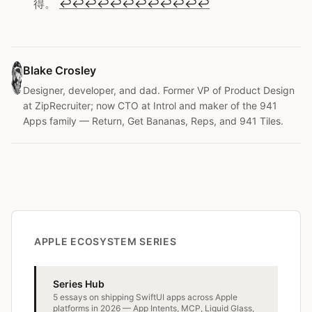
得。
↩
↩
↩
↩
↩
↩
↩
↩
↩
↩
↩
↩
Blake Crosley
Designer, developer, and dad. Former VP of Product Design
at ZipRecruiter; now CTO at Introl and maker of the 941
Apps family — Return, Get Bananas, Reps, and 941 Tiles.
APPLE ECOSYSTEM SERIES
Series Hub
5 essays on shipping SwiftUI apps across Apple
platforms in 2026 — App Intents, MCP, Liquid Glass,